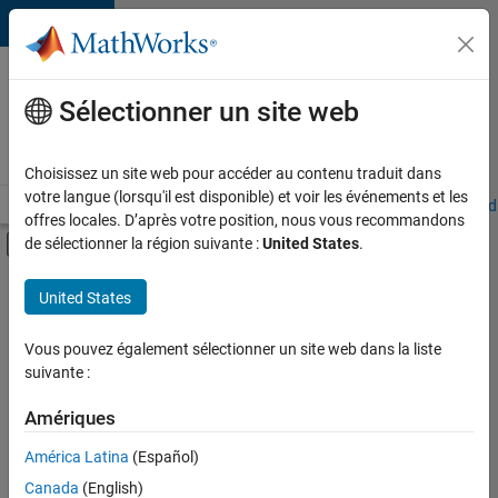
Passer au contenu
Votre
carrière
Sélectionner un site web
chez
MathWorks
Choisissez un site web pour accéder au contenu traduit dans
votre langue (lorsqu'il est disponible) et voir les événements et les
Accueil
Explorer nos opportunités
Adresses de nos bureaux
Étudi
offres locales. D’après votre position, nous vous recommandons
Activer/désactiver l'affichage du menu d
de sélectionner la région suivante :
United States
.
Contenu principal
FILTRER PAR
United States
Ingénierie des versions
+
1
Expérience utilisateur
Vous pouvez également sélectionner un site web dans la liste
suivante :
Amériques
Actuellement,
América Latina
(Español)
il n’y a
Canada
(English)
aucune