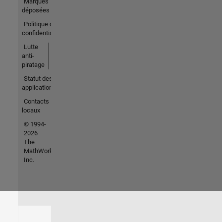
Marques
déposées
Politique de
confidentialité
Lutte
anti-
piratage
Statut des
applications
Contacts
locaux
© 1994-
2026
The
MathWorks,
Inc.