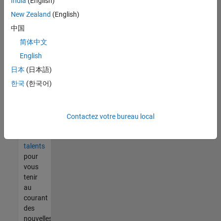
India
(English)
tout
vous
New Zealand
(English)
ne
中国
trouvez
简体中文
pas
d'offre
English
qui
日本
(日本語)
corresponde
한국
(한국어)
à vos
qualifications,
rejoignez
notre
Contactez votre bureau local
réseau
de
talents
pour
vous
tenir
au
courant
des
nouvelles