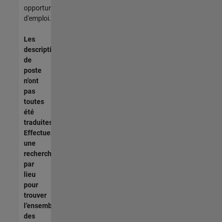
opportunités
d'emploi.
Les
descriptions
de
poste
n’ont
pas
toutes
été
traduites.
Effectuez
une
recherche
par
lieu
pour
trouver
l’ensemble
des