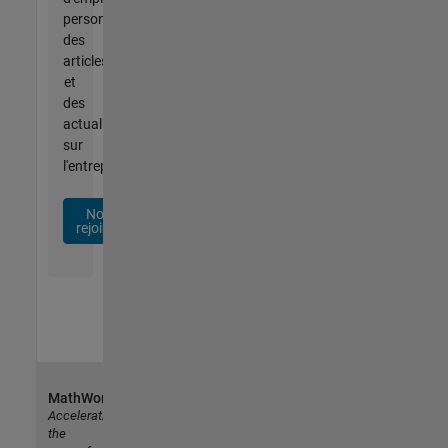
personnalisées,
des
articles
et
des
actualités
sur
l'entreprise.
Nous
rejoindre
MathWorks
Accelerating
the