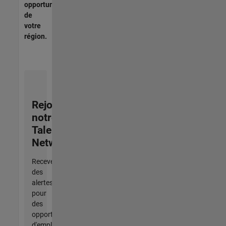
opportunités
de
votre
région.
Rejoignez
notre
Talent
Network
Recevez
des
alertes
pour
des
opportunités
d'emploi