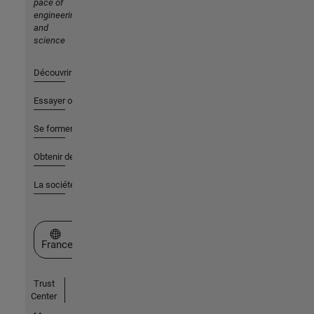
pace of
engineering
and
science
Découvrir les produits
Essayer ou acheter
Se former
Obtenir de l'aide
La société
Sélectionner un site web
France
Trust
Center