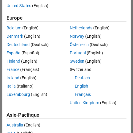
offre
United States
(English)
d'emploi
disponible
Europe
correspondant
à vos
Belgium
(English)
Netherlands
(English)
critères
Denmark
(English)
Norway
(English)
de
recherche.
Deutschland
(Deutsch)
Österreich
(Deutsch)
Vous
España
(Español)
Portugal
(English)
pouvez
Finland
(English)
Sweden
(English)
élargir
France
(Français)
Switzerland
votre
recherche
Ireland
(English)
Deutsch
ou
Italia
(Italiano)
English
afficher
Luxembourg
(English)
Français
l’ensemble
des
United Kingdom
(English)
offres
Asie-Pacifique
d'emploi
.
Si
Australia
(English)
malgré