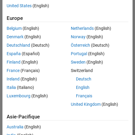
offre
United States
(English)
d'emploi
disponible
Europe
correspondant
à vos
Belgium
(English)
Netherlands
(English)
critères
Denmark
(English)
Norway
(English)
de
recherche.
Deutschland
(Deutsch)
Österreich
(Deutsch)
Vous
España
(Español)
Portugal
(English)
pouvez
Finland
(English)
Sweden
(English)
élargir
France
(Français)
Switzerland
votre
recherche
Ireland
(English)
Deutsch
ou
Italia
(Italiano)
English
afficher
Luxembourg
(English)
Français
l’ensemble
des
United Kingdom
(English)
offres
Asie-Pacifique
d'emploi
.
Si
Australia
(English)
malgré