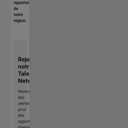
opportunités
de
votre
région.
Rejoignez
notre
Talent
Network
Recevez
des
alertes
pour
des
opportunités
d'emploi