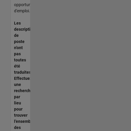
opportunités
d'emploi.
Les
descriptions
de
poste
n’ont
pas
toutes
été
traduites.
Effectuez
une
recherche
par
lieu
pour
trouver
l’ensemble
des