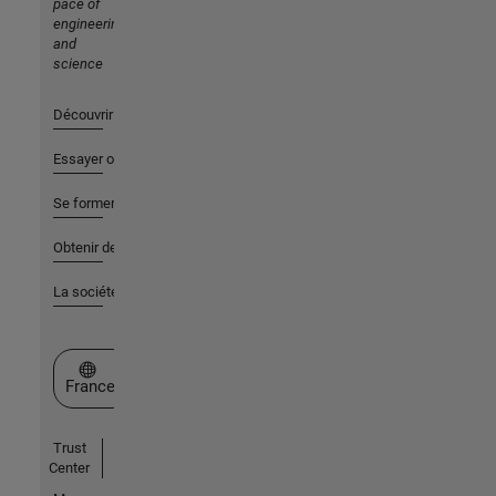
pace of
engineering
and
science
Découvrir les produits
Essayer ou acheter
Se former
Obtenir de l'aide
La société
Sélectionner un site web
France
Trust
Center