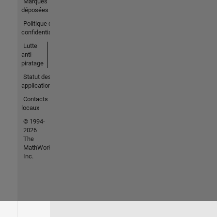
Marques
déposées
Politique de
confidentialité
Lutte
anti-
piratage
Statut des
applications
Contacts
locaux
© 1994-
2026
The
MathWorks,
Inc.