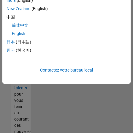
India
(English)
tout
vous
New Zealand
(English)
ne
中国
trouvez
简体中文
pas
d'offre
English
qui
日本
(日本語)
corresponde
한국
(한국어)
à vos
qualifications,
rejoignez
notre
Contactez votre bureau local
réseau
de
talents
pour
vous
tenir
au
courant
des
nouvelles