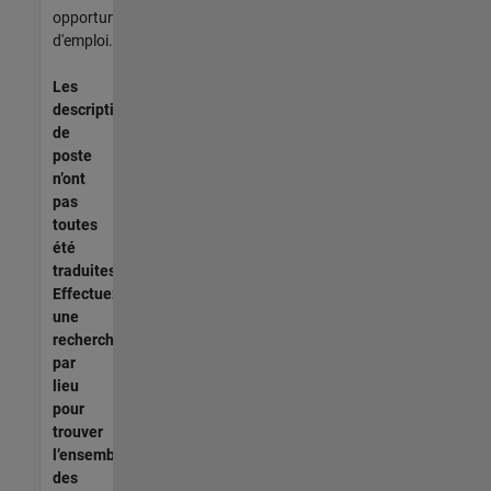
opportunités
d'emploi.
Les
descriptions
de
poste
n’ont
pas
toutes
été
traduites.
Effectuez
une
recherche
par
lieu
pour
trouver
l’ensemble
des