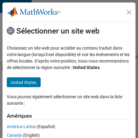
Passer au contenu
Votre
carrière
Sélectionner un site web
chez
MathWorks
Choisissez un site web pour accéder au contenu traduit dans
votre langue (lorsqu'il est disponible) et voir les événements et les
Accueil
Explorer nos opportunités
Adresses de nos bureaux
Étudi
offres locales. D’après votre position, nous vous recommandons
Activer/désactiver l'affichage du menu d
de sélectionner la région suivante :
United States
.
Contenu principal
FILTRER PAR
United States
Applications et outils commerciaux
+
1
Applications et services web
Vous pouvez également sélectionner un site web dans la liste
suivante :
Amériques
Actuellement,
América Latina
(Español)
il n’y a
Canada
(English)
aucune