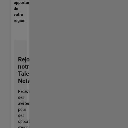
opportunités
de
votre
région.
Rejoignez
notre
Talent
Network
Recevez
des
alertes
pour
des
opportunités
d'emploi