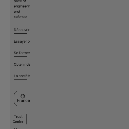
pace of
engineering
and
science
Découvrir les produits
Essayer ou acheter
Se former
Obtenir de l'aide
La société
Sélectionner un site web
France
Trust
Center