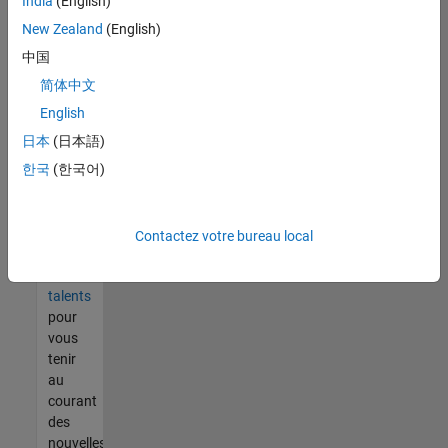
India
(English)
tout
vous
New Zealand
(English)
ne
中国
trouvez
简体中文
pas
d'offre
English
qui
日本
(日本語)
corresponde
한국
(한국어)
à vos
qualifications,
rejoignez
notre
Contactez votre bureau local
réseau
de
talents
pour
vous
tenir
au
courant
des
nouvelles