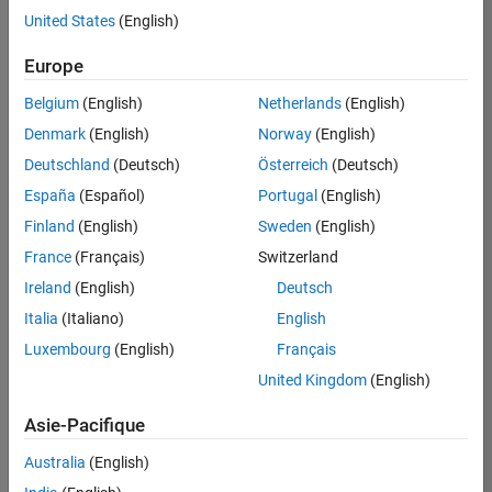
offre
United States
(English)
d'emploi
disponible
Europe
correspondant
à vos
Belgium
(English)
Netherlands
(English)
critères
Denmark
(English)
Norway
(English)
de
recherche.
Deutschland
(Deutsch)
Österreich
(Deutsch)
Vous
España
(Español)
Portugal
(English)
pouvez
Finland
(English)
Sweden
(English)
élargir
France
(Français)
Switzerland
votre
recherche
Ireland
(English)
Deutsch
ou
Italia
(Italiano)
English
afficher
Luxembourg
(English)
Français
l’ensemble
des
United Kingdom
(English)
offres
Asie-Pacifique
d'emploi
.
Si
Australia
(English)
malgré