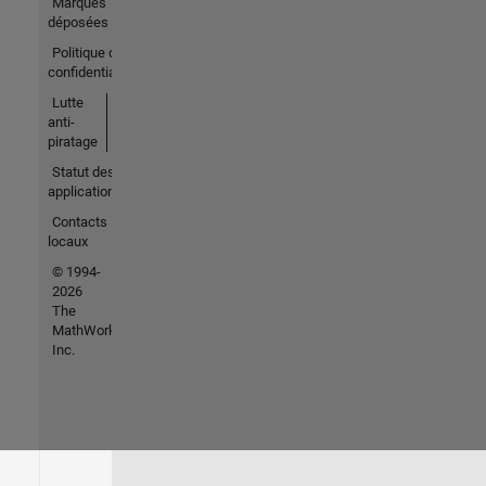
Marques
déposées
Politique de
confidentialité
Lutte
anti-
piratage
Statut des
applications
Contacts
locaux
© 1994-
2026
The
MathWorks,
Inc.