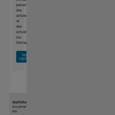
personnalisées,
des
articles
et
des
actualités
sur
l'entreprise.
Nous
rejoindre
MathWorks
Accelerating
the