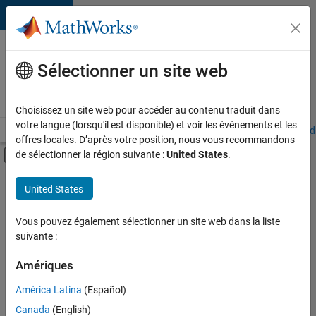
Passer au contenu
Votre
carrière
Sélectionner un site web
chez
MathWorks
Choisissez un site web pour accéder au contenu traduit dans
votre langue (lorsqu'il est disponible) et voir les événements et les
Accueil
Explorer nos opportunités
Adresses de nos bureaux
Étudi
offres locales. D’après votre position, nous vous recommandons
Activer/désactiver l'affichage du menu d
de sélectionner la région suivante :
United States
.
Contenu principal
FILTRER PAR
United States
Programme destiné aux nouvelles carrières (EDG)
+
2
Applications et outils commerciaux
Vous pouvez également sélectionner un site web dans la liste
suivante :
Globalisation
Amériques
Actuellement,
América Latina
(Español)
il n’y a
Canada
(English)
aucune