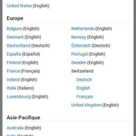
offre
United States
(English)
d'emploi
disponible
Europe
correspondant
à vos
Belgium
(English)
Netherlands
(English)
critères
Denmark
(English)
Norway
(English)
de
recherche.
Deutschland
(Deutsch)
Österreich
(Deutsch)
Vous
España
(Español)
Portugal
(English)
pouvez
Finland
(English)
Sweden
(English)
élargir
France
(Français)
Switzerland
votre
recherche
Ireland
(English)
Deutsch
ou
Italia
(Italiano)
English
afficher
Luxembourg
(English)
Français
l’ensemble
des
United Kingdom
(English)
offres
Asie-Pacifique
d'emploi
.
Si
Australia
(English)
malgré