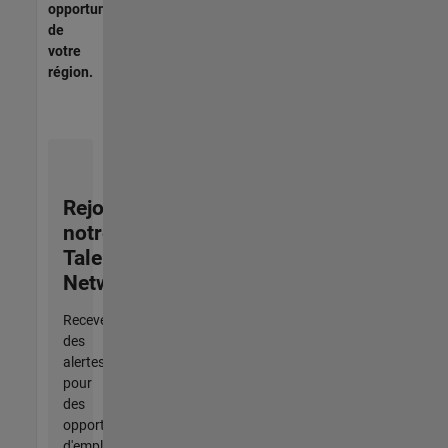
opportunités
de
votre
région.
Rejoignez
notre
Talent
Network
Recevez
des
alertes
pour
des
opportunités
d'emploi