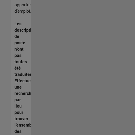
opportunités
d'emploi.
Les
descriptions
de
poste
n’ont
pas
toutes
été
traduites.
Effectuez
une
recherche
par
lieu
pour
trouver
l’ensemble
des