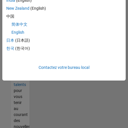
India
(English)
tout
vous
New Zealand
(English)
ne
中国
trouvez
简体中文
pas
d'offre
English
qui
日本
(日本語)
corresponde
한국
(한국어)
à vos
qualifications,
rejoignez
notre
Contactez votre bureau local
réseau
de
talents
pour
vous
tenir
au
courant
des
nouvelles