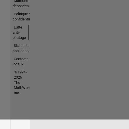
Marques
déposées
Politique de
confidentialité
Lutte
anti-
piratage
Statut des
applications
Contacts
locaux
© 1994-
2026
The
MathWorks,
Inc.