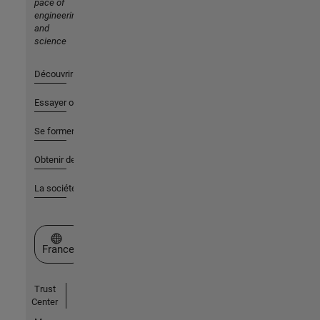
pace of
engineering
and
science
Découvrir les produits
Essayer ou acheter
Se former
Obtenir de l'aide
La société
Sélectionner un site web
France
Trust
Center