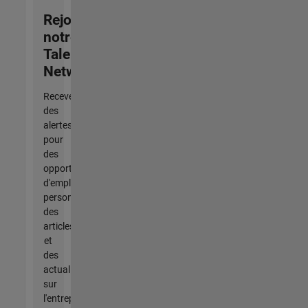
Rejoignez
notre
Talent
Network
Recevez
des
alertes
pour
des
opportunités
d'emploi
personnalisées,
des
articles
et
des
actualités
sur
l'entreprise.