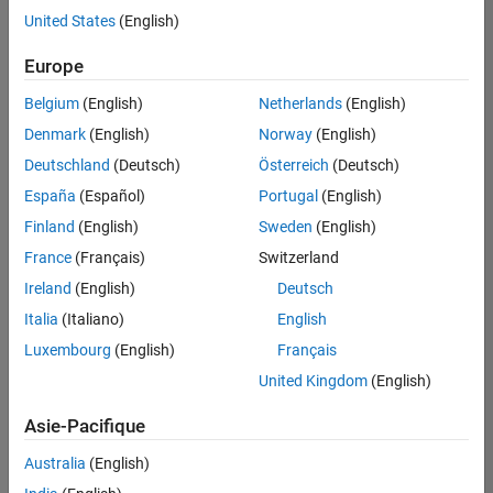
United States
(English)
Enregistrer
les offres
d’emploi
sélectionnées
Europe
Belgium
(English)
Netherlands
(English)
Les
Denmark
(English)
Norway
(English)
descriptions
Deutschland
(Deutsch)
Österreich
(Deutsch)
de
España
(Español)
Portugal
(English)
poste
n’ont
Finland
(English)
Sweden
(English)
pas
France
(Français)
Switzerland
toutes
Ireland
(English)
Deutsch
été
traduites.
Italia
(Italiano)
English
Effectuez
Luxembourg
(English)
Français
une
United Kingdom
(English)
recherche
par
Asie-Pacifique
lieu
pour
Australia
(English)
trouver