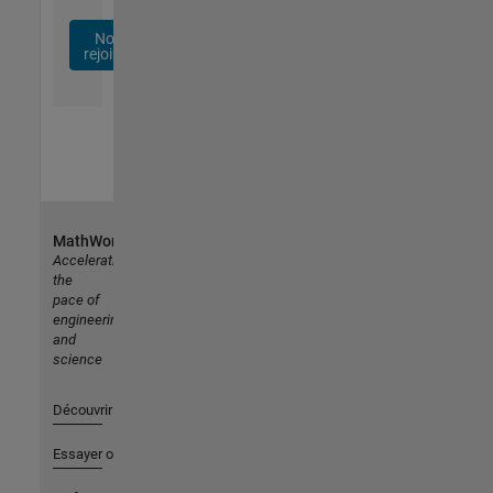
Nous
rejoindre
MathWorks
Accelerating
the
pace of
engineering
and
science
Découvrir les produits
Essayer ou acheter