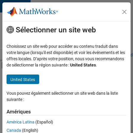
Passer au contenu
Votre
carrière
Sélectionner un site web
chez
MathWorks
Choisissez un site web pour accéder au contenu traduit dans
votre langue (lorsqu'il est disponible) et voir les événements et les
Accueil
Explorer nos opportunités
Adresses de nos bureaux
Étudi
offres locales. D’après votre position, nous vous recommandons
Activer/désactiver l'affichage du menu d
de sélectionner la région suivante :
United States
.
Contenu principal
FILTRER PAR
United States
Support avancé
+
3
Infrastructure et architecture
Vous pouvez également sélectionner un site web dans la liste
suivante :
Ingénierie de la qualité
Ingénierie des versions
Amériques
América Latina
(Español)
Trier par
Canada
(English)