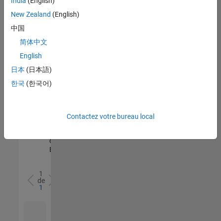
India
(English)
l’ensemble
New Zealand
(English)
des
opportunités
中国
de
简体中文
votre
English
région.
日本
(日本語)
한국
(한국어)
Senior Software Quality Engineer
Senior
Software
Quality
Engineer
Contactez votre bureau local
FR-Meudon
|
Ingénierie de la
qualité |
Expérimenté(e)
1
de
1