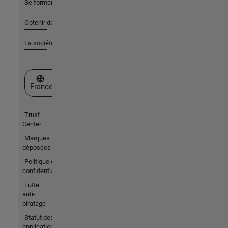
Se former
Obtenir de l'aide
La société
Sélectionner un site web
France
Trust
Center
Marques
déposées
Politique de
confidentialité
Lutte
anti-
piratage
Statut des
applications