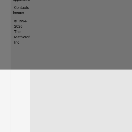
Contacts
locaux
© 1994-
2026
The
MathWorks,
Inc.