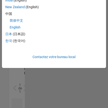
India
(English)
l’ensemble
New Zealand
(English)
des
opportunités
中国
de
简体中文
votre
English
région.
日本
(日本語)
한국
(한국어)
Senior Software Quality Engineer
Senior
Software
Quality
Engineer
Contactez votre bureau local
FR-Meudon
|
Ingénierie de la
qualité |
Expérimenté(e)
1
de
1