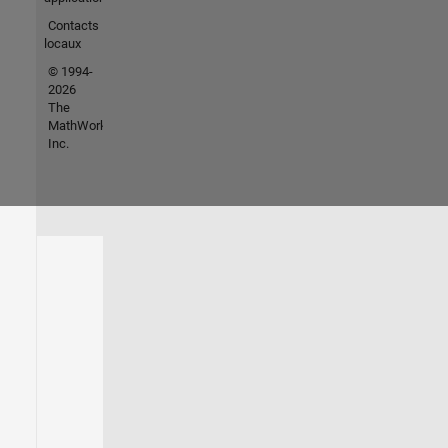
Contacts
locaux
© 1994-
2026
The
MathWorks,
Inc.