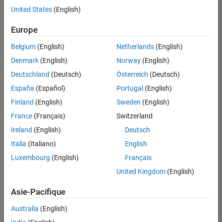
United States
(English)
Enregistrer
les offres
d’emploi
sélectionnées
Europe
Belgium
(English)
Netherlands
(English)
Les
Denmark
(English)
Norway
(English)
descriptions
Deutschland
(Deutsch)
Österreich
(Deutsch)
de
España
(Español)
Portugal
(English)
poste
n’ont
Finland
(English)
Sweden
(English)
pas
France
(Français)
Switzerland
toutes
Ireland
(English)
Deutsch
été
traduites.
Italia
(Italiano)
English
Effectuez
Luxembourg
(English)
Français
une
United Kingdom
(English)
recherche
par
Asie-Pacifique
lieu
pour
Australia
(English)
trouver