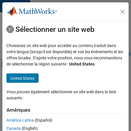
Passer au contenu
Votre
carrière
Sélectionner un site web
chez
MathWorks
Choisissez un site web pour accéder au contenu traduit dans
votre langue (lorsqu'il est disponible) et voir les événements et les
Accueil
Explorer nos opportunités
Adresses de nos bureaux
Étudi
offres locales. D’après votre position, nous vous recommandons
Activer/désactiver l'affichage du menu d
de sélectionner la région suivante :
United States
.
Contenu principal
FILTRER PAR
United States
Ingénierie de la qualité
+
1
Rédaction technique
Vous pouvez également sélectionner un site web dans la liste
suivante :
Amériques
América Latina
(Español)
Trier par
Canada
(English)