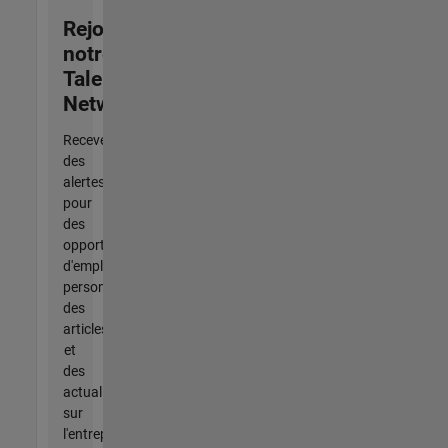
Rejoignez
notre
Talent
Network
Recevez
des
alertes
pour
des
opportunités
d'emploi
personnalisées,
des
articles
et
des
actualités
sur
l'entreprise.