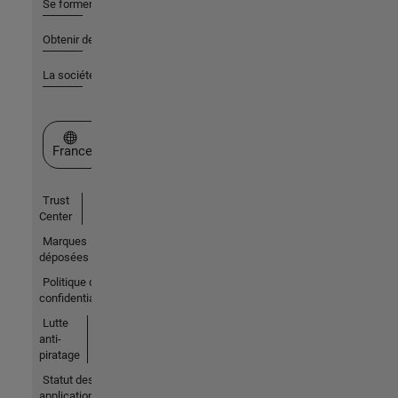
Se former
Obtenir de l'aide
La société
Sélectionner un site web
France
Trust
Center
Marques
déposées
Politique de
confidentialité
Lutte
anti-
piratage
Statut des
applications