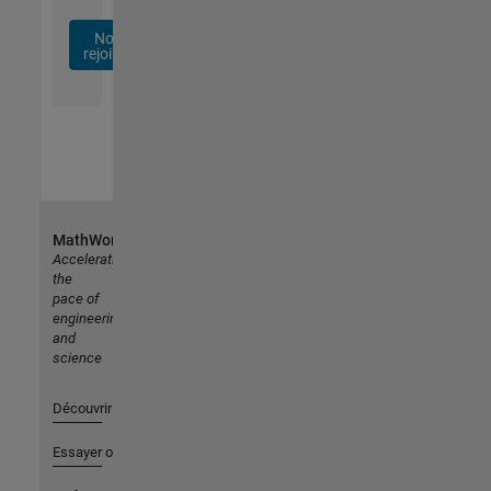
Nous
rejoindre
MathWorks
Accelerating
the
pace of
engineering
and
science
Découvrir les produits
Essayer ou acheter