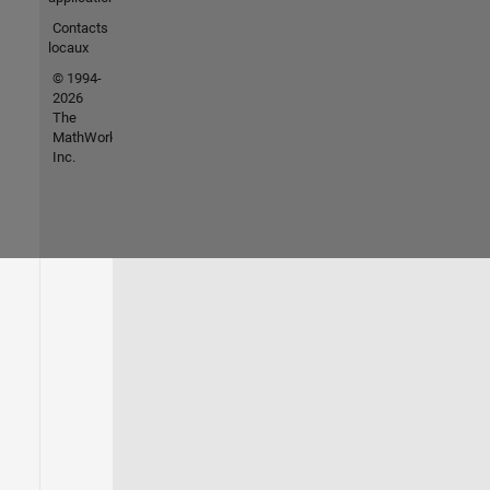
Contacts
locaux
© 1994-
2026
The
MathWorks,
Inc.