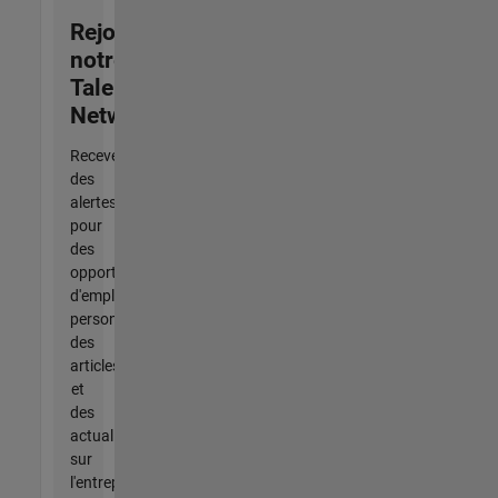
Rejoignez
notre
Talent
Network
Recevez
des
alertes
pour
des
opportunités
d'emploi
personnalisées,
des
articles
et
des
actualités
sur
l'entreprise.