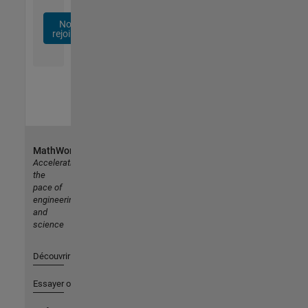
Nous
rejoindre
MathWorks
Accelerating
the
pace of
engineering
and
science
Découvrir les produits
Essayer ou acheter