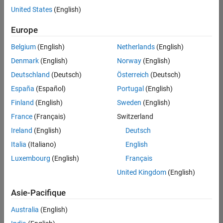
United States
(English)
Enregistrer
les offres
d’emploi
sélectionnées
Europe
Belgium
(English)
Netherlands
(English)
Les
Denmark
(English)
Norway
(English)
descriptions
Deutschland
(Deutsch)
Österreich
(Deutsch)
de
España
(Español)
Portugal
(English)
poste
n’ont
Finland
(English)
Sweden
(English)
pas
France
(Français)
Switzerland
toutes
Ireland
(English)
Deutsch
été
traduites.
Italia
(Italiano)
English
Effectuez
Luxembourg
(English)
Français
une
United Kingdom
(English)
recherche
par
Asie-Pacifique
lieu
pour
Australia
(English)
trouver