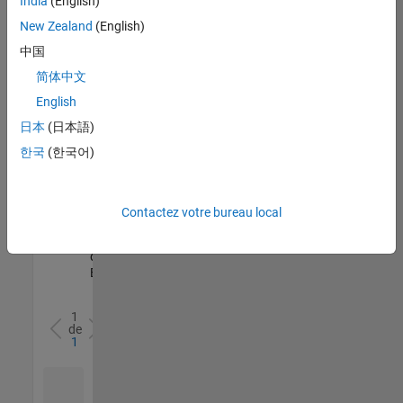
India
(English)
l’ensemble
New Zealand
(English)
des
opportunités
中国
de
简体中文
votre
English
région.
日本
(日本語)
한국
(한국어)
Senior Software Quality Engineer
Senior
Software
Quality
Engineer
Contactez votre bureau local
FR-Meudon
|
Ingénierie de la
qualité |
Expérimenté(e)
1
de
1