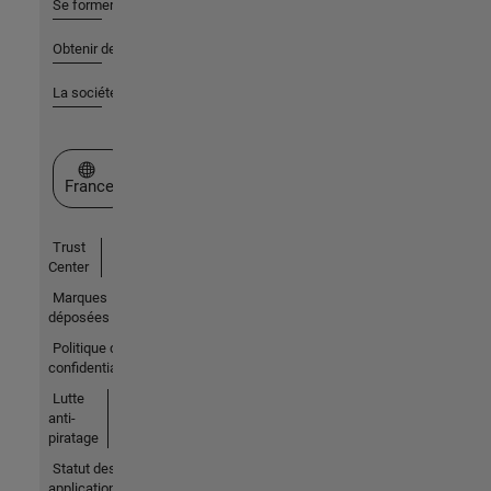
Se former
Obtenir de l'aide
La société
Sélectionner un site web
France
Trust
Center
Marques
déposées
Politique de
confidentialité
Lutte
anti-
piratage
Statut des
applications