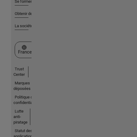
Se former
Obtenir de l'aide
La société
Sélectionner un site web
France
Trust
Center
Marques
déposées
Politique de
confidentialité
Lutte
anti-
piratage
Statut des
applications