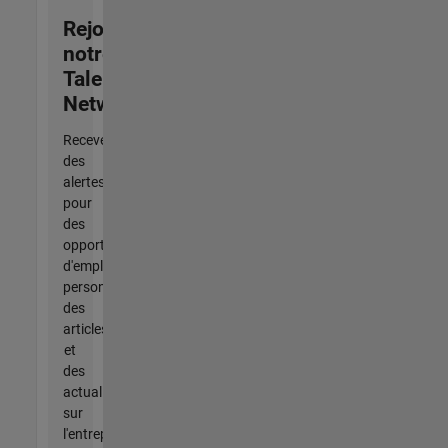
Rejoignez
notre
Talent
Network
Recevez
des
alertes
pour
des
opportunités
d'emploi
personnalisées,
des
articles
et
des
actualités
sur
l'entreprise.