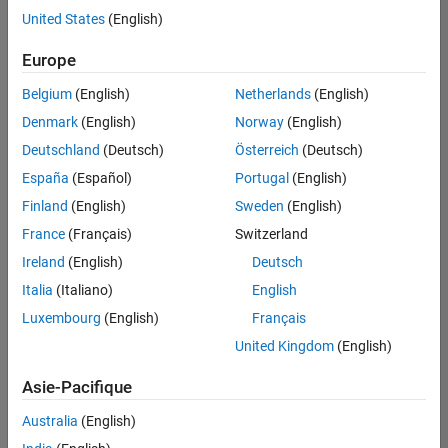
United States
(English)
Enregistrer
les offres
d’emploi
sélectionnées
Europe
Belgium
(English)
Netherlands
(English)
Les
Denmark
(English)
Norway
(English)
descriptions
Deutschland
(Deutsch)
Österreich
(Deutsch)
de
España
(Español)
Portugal
(English)
poste
n’ont
Finland
(English)
Sweden
(English)
pas
France
(Français)
Switzerland
toutes
Ireland
(English)
Deutsch
été
traduites.
Italia
(Italiano)
English
Effectuez
Luxembourg
(English)
Français
une
United Kingdom
(English)
recherche
par
Asie-Pacifique
lieu
pour
Australia
(English)
trouver