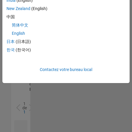
India
(English)
l’ensemble
New Zealand
(English)
des
opportunités
中国
de
简体中文
votre
English
région.
日本
(日本語)
한국
(한국어)
Senior Software Quality Engineer
Senior
Software
Quality
Engineer
Contactez votre bureau local
FR-Meudon
|
Ingénierie de la
qualité |
Expérimenté(e)
1
de
1