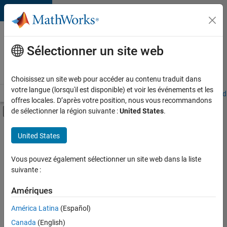
Passer au contenu
Votre
carrière
Sélectionner un site web
chez
MathWorks
Choisissez un site web pour accéder au contenu traduit dans
votre langue (lorsqu'il est disponible) et voir les événements et les
Accueil
Explorer nos opportunités
Adresses de nos bureaux
Étudi
offres locales. D’après votre position, nous vous recommandons
Activer/désactiver l'affichage du menu d
de sélectionner la région suivante :
United States
.
Contenu principal
FILTRER PAR
United States
Applications et outils commerciaux
+
2
Gestion des programmes
Vous pouvez également sélectionner un site web dans la liste
suivante :
Ingénierie de la qualité
Amériques
América Latina
(Español)
Trier par
Canada
(English)