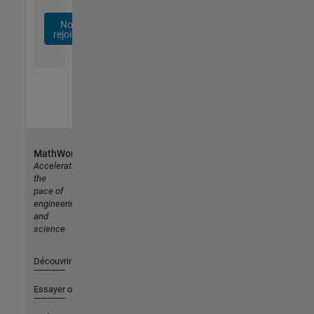
Nous
rejoindre
MathWorks
Accelerating
the
pace of
engineering
and
science
Découvrir les produits
Essayer ou acheter