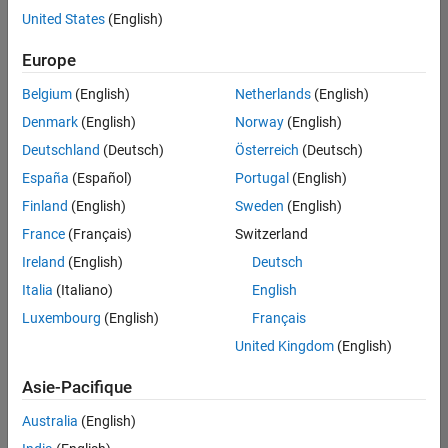
United States
(English)
Enregistrer
les offres
d’emploi
sélectionnées
Europe
Belgium
(English)
Netherlands
(English)
Les
Denmark
(English)
Norway
(English)
descriptions
Deutschland
(Deutsch)
Österreich
(Deutsch)
de
España
(Español)
Portugal
(English)
poste
n’ont
Finland
(English)
Sweden
(English)
pas
France
(Français)
Switzerland
toutes
Ireland
(English)
Deutsch
été
traduites.
Italia
(Italiano)
English
Effectuez
Luxembourg
(English)
Français
une
United Kingdom
(English)
recherche
par
Asie-Pacifique
lieu
pour
Australia
(English)
trouver