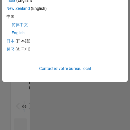
India
(English)
l’ensemble
New Zealand
(English)
des
opportunités
中国
de
简体中文
votre
English
région.
日本
(日本語)
한국
(한국어)
Senior Software Quality Engineer
Senior
Software
Quality
Engineer
Contactez votre bureau local
FR-Meudon
|
Ingénierie de la
qualité |
Expérimenté(e)
1
de
1