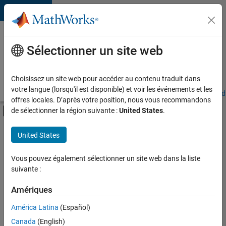
Passer au contenu
Votre
carrière
Sélectionner un site web
chez
MathWorks
Choisissez un site web pour accéder au contenu traduit dans
votre langue (lorsqu'il est disponible) et voir les événements et les
Accueil
Explorer nos opportunités
Adresses de nos bureaux
Étudi
offres locales. D’après votre position, nous vous recommandons
Activer/désactiver l'affichage du menu d
de sélectionner la région suivante :
United States
.
Contenu principal
FILTRER PAR
United States
Ingénierie de la qualité
+
1
Applications et services web
Vous pouvez également sélectionner un site web dans la liste
suivante :
Amériques
América Latina
(Español)
Trier par
Canada
(English)