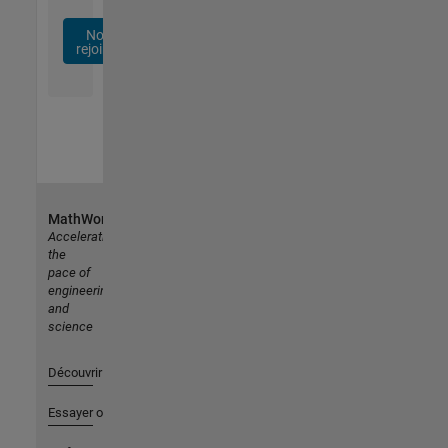
Nous
rejoindre
MathWorks
Accelerating
the
pace of
engineering
and
science
Découvrir les produits
Essayer ou acheter