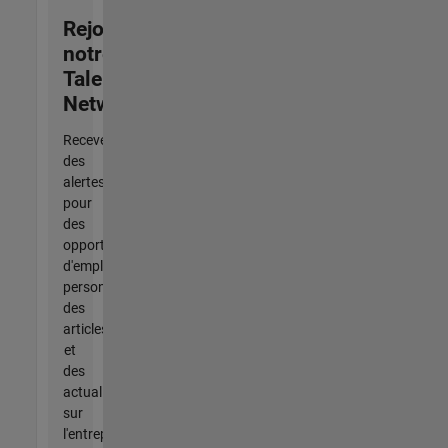
Rejoignez
notre
Talent
Network
Recevez
des
alertes
pour
des
opportunités
d'emploi
personnalisées,
des
articles
et
des
actualités
sur
l'entreprise.