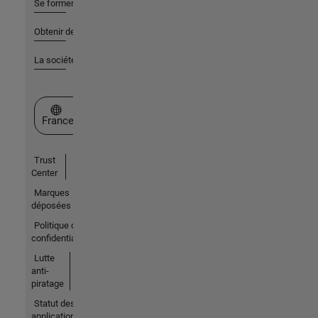
Se former
Obtenir de l'aide
La société
Sélectionner un site web
France
Trust
Center
Marques
déposées
Politique de
confidentialité
Lutte
anti-
piratage
Statut des
applications