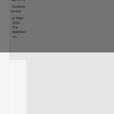
Contacts
locaux
© 1994-
2026
The
MathWorks,
Inc.