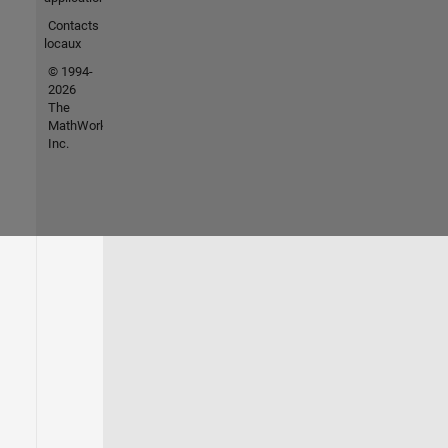
Contacts
locaux
© 1994-
2026
The
MathWorks,
Inc.