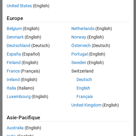
United States
(English)
Enregistrer
les offres
d’emploi
sélectionnées
Europe
Belgium
(English)
Netherlands
(English)
Les
Denmark
(English)
Norway
(English)
descriptions
Deutschland
(Deutsch)
Österreich
(Deutsch)
de
España
(Español)
Portugal
(English)
poste
n’ont
Finland
(English)
Sweden
(English)
pas
France
(Français)
Switzerland
toutes
Ireland
(English)
Deutsch
été
traduites.
Italia
(Italiano)
English
Effectuez
Luxembourg
(English)
Français
une
United Kingdom
(English)
recherche
par
Asie-Pacifique
lieu
pour
Australia
(English)
trouver