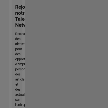
Rejoignez
notre
Talent
Network
Recevez
des
alertes
pour
des
opportunités
d'emploi
personnalisées,
des
articles
et
des
actualités
sur
l'entreprise.