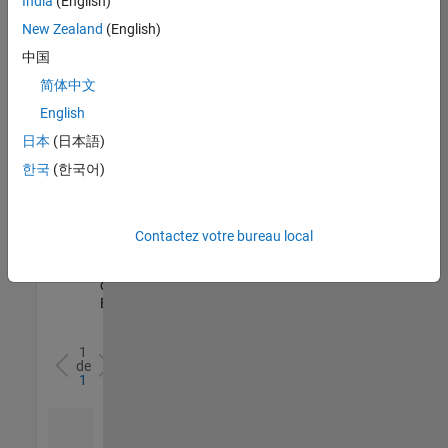
India
(English)
l’ensemble
New Zealand
(English)
des
opportunités
中国
de
简体中文
votre
English
région.
日本
(日本語)
한국
(한국어)
Senior Software Quality Engineer
Senior
Software
Quality
Engineer
Contactez votre bureau local
FR-Meudon
|
Ingénierie de la
qualité |
Expérimenté(e)
1
de
1