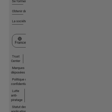
Se former
Obtenir de l'aide
La société
Sélectionner un site web
France
Trust
Center
Marques
déposées
Politique de
confidentialité
Lutte
anti-
piratage
Statut des
applications