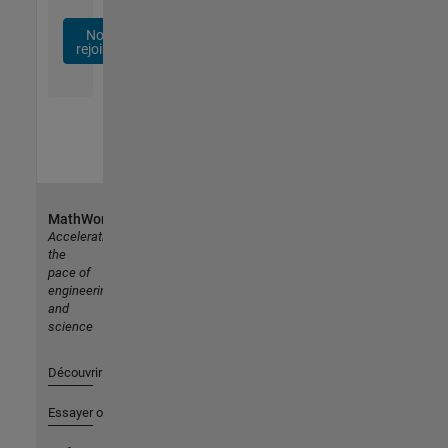
Nous
rejoindre
MathWorks
Accelerating
the
pace of
engineering
and
science
Découvrir les produits
Essayer ou acheter