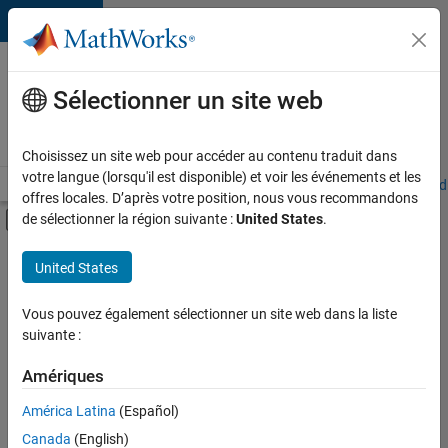
Passer au contenu
Votre
carrière
Sélectionner un site web
chez
MathWorks
Choisissez un site web pour accéder au contenu traduit dans
votre langue (lorsqu'il est disponible) et voir les événements et les
Accueil
Explorer nos opportunités
Adresses de nos bureaux
Étudi
offres locales. D’après votre position, nous vous recommandons
Activer/désactiver l'affichage du menu d
de sélectionner la région suivante :
United States
.
Contenu principal
FILTRER PAR
United States
Ingénierie de la qualité
+
2
Ingénierie des versions
Vous pouvez également sélectionner un site web dans la liste
suivante :
Applications et services web
Amériques
América Latina
(Español)
Trier par
Canada
(English)