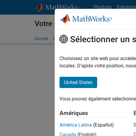
Passer au contenu
Produits
Solution
Votre carrière chez MathWorks
Sélectionner un 
Accueil
Explorer nos opportunités
Adresses de no
Choisissez un site web pour accéder 
Trier p
locales. D’après votre position, no
Enregistr
United States
Vous pouvez également sélectionner 
Les desc
opportun
Amériques
América Latina
(Español)
Tec
Canada
(English)