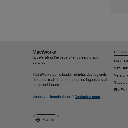
MathWorks
Découvri
Accelerating the pace of engineering and
MATLAB
science
Simulink
MathWorks est le leader mondial des logiciels
Version 
de calcul mathématique pour les ingénieurs et
Support
les scientifiques.
File Exc
Vous avez besoin d'aide ?
Contactez-nous
Sélectionner un site web
France