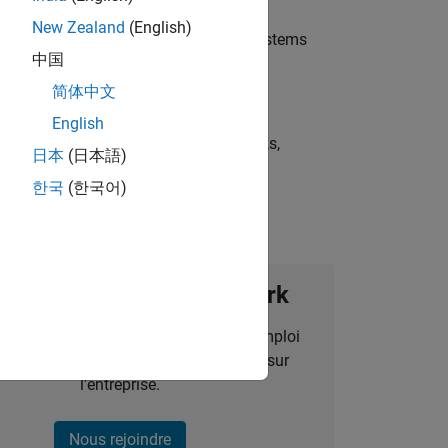
New Zealand
(English)
TLAB® and Simulink® for system‑of‑systems
中国
简体中文
English
st strategies, scalable test frameworks,
日本
(日本語)
한국
(한국어)
ignez notre Talent Network
des alertes pour des opportunités d'emploi
alisées, des articles et des actualités sur
l'entreprise.
Nous rejoindre