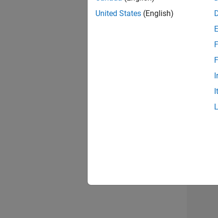
United States
(English)
F
Seni
F
I
I
2 d