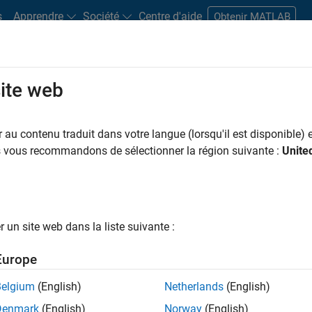
s
Apprendre
Société
Centre d'aide
Obtenir MATLAB
site web
s bureaux
Étudiants et carrières
Ressources
Compte candidat
au contenu traduit dans votre langue (lorsqu'il est disponible) e
ar
us vous recommandons de sélectionner la région suivante :
Unite
er les offres d’emploi
sélectionnées
un site web dans la liste suivante :
riptions de poste n’ont pas toutes été traduites. Effectuez une
ités de votre région.
Europe
Belgium
(English)
Netherlands
(English)
hnical Account Manager - Aerospace & Defence (EMEA)
Technical Account Manager - Aerospace & Defence (EMEA)
Denmark
(English)
Norway
(English)