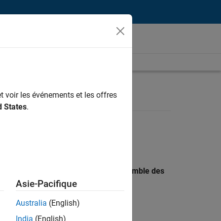
t voir les événements et les offres
d States
.
 recherche par lieu pour trouver l’ensemble des
Asie-Pacifique
Australia
(English)
India
(English)