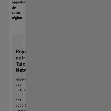
opportunités
de
votre
région.
Rejoignez
notre
Talent
Network
Recevez
des
alertes
pour
des
opportunités
d'emploi