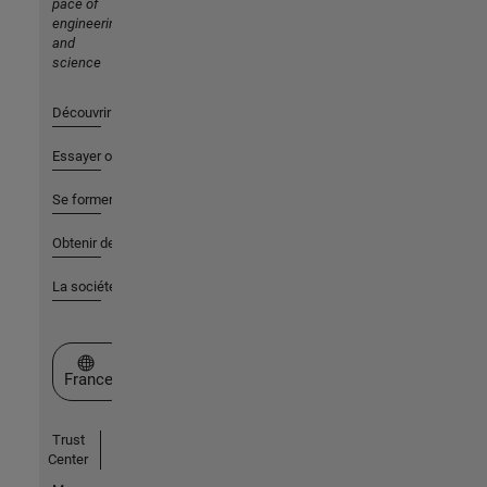
pace of
engineering
and
science
Découvrir les produits
Essayer ou acheter
Se former
Obtenir de l'aide
La société
Sélectionner un site web
France
Trust
Center