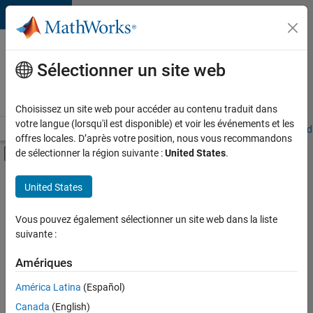
Passer au contenu
Votre
carrière
Sélectionner un site web
chez
MathWorks
Choisissez un site web pour accéder au contenu traduit dans
votre langue (lorsqu'il est disponible) et voir les événements et les
Accueil
Explorer nos opportunités
Adresses de nos bureaux
Étudi
offres locales. D’après votre position, nous vous recommandons
Activer/désactiver l'affichage du menu d
de sélectionner la région suivante :
United States
.
Contenu principal
FILTRER PAR
United States
Technologies de l’information
+
4
Ventes commerciales
Vous pouvez également sélectionner un site web dans la liste
suivante :
Opérations commerciales
Services marketing
Amériques
Juridique
Actuellement,
América Latina
(Español)
il n’y a
Canada
(English)
aucune