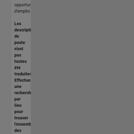
opportunités
d'emploi.
Les
descriptions
de
poste
n’ont
pas
toutes
été
traduites.
Effectuez
une
recherche
par
lieu
pour
trouver
l’ensemble
des