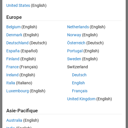
offre
United States
(English)
d'emploi
disponible
Europe
correspondant
à vos
Belgium
(English)
Netherlands
(English)
critères
Denmark
(English)
Norway
(English)
de
recherche.
Deutschland
(Deutsch)
Österreich
(Deutsch)
Vous
España
(Español)
Portugal
(English)
pouvez
Finland
(English)
Sweden
(English)
élargir
France
(Français)
Switzerland
votre
recherche
Ireland
(English)
Deutsch
ou
Italia
(Italiano)
English
afficher
Luxembourg
(English)
Français
l’ensemble
des
United Kingdom
(English)
offres
Asie-Pacifique
d'emploi
.
Si
Australia
(English)
malgré