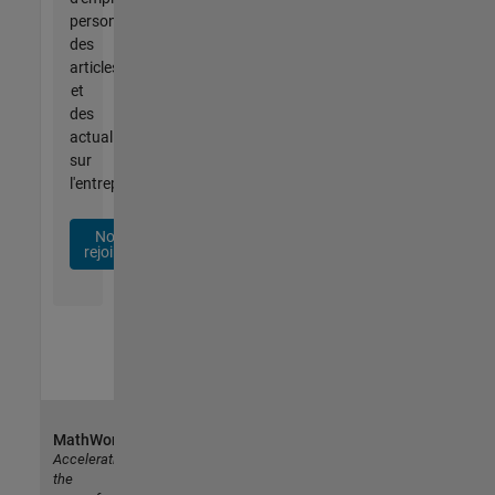
personnalisées,
des
articles
et
des
actualités
sur
l'entreprise.
Nous
rejoindre
MathWorks
Accelerating
the