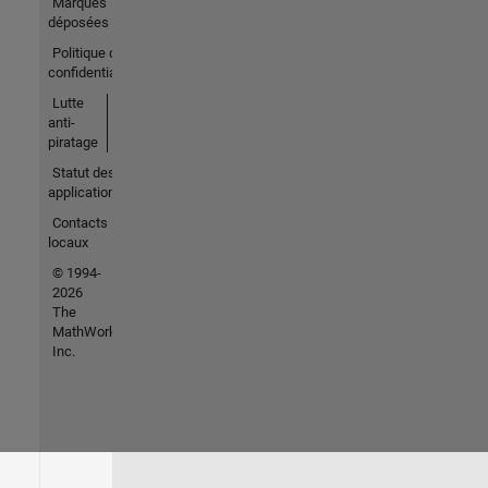
Marques
déposées
Politique de
confidentialité
Lutte
anti-
piratage
Statut des
applications
Contacts
locaux
© 1994-
2026
The
MathWorks,
Inc.