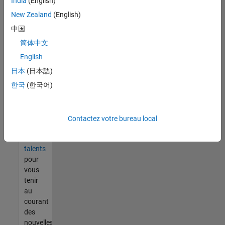
India
(English)
tout
vous
New Zealand
(English)
ne
中国
trouvez
简体中文
pas
d'offre
English
qui
日本
(日本語)
corresponde
한국
(한국어)
à vos
qualifications,
rejoignez
notre
Contactez votre bureau local
réseau
de
talents
pour
vous
tenir
au
courant
des
nouvelles