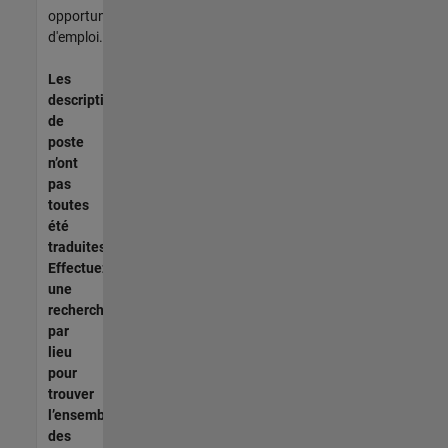
opportunités
d'emploi.
Les
descriptions
de
poste
n’ont
pas
toutes
été
traduites.
Effectuez
une
recherche
par
lieu
pour
trouver
l’ensemble
des