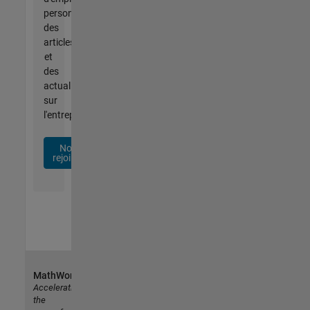
personnalisées,
des
articles
et
des
actualités
sur
l'entreprise.
Nous
rejoindre
MathWorks
Accelerating
the