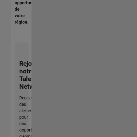
opportunités
de
votre
région.
Rejoignez
notre
Talent
Network
Recevez
des
alertes
pour
des
opportunités
d'emploi