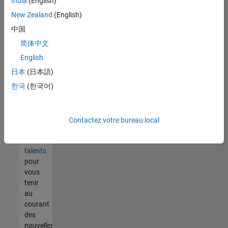
India
(English)
tout
vous
New Zealand
(English)
ne
中国
trouvez
简体中文
pas
d'offre
English
qui
日本
(日本語)
corresponde
한국
(한국어)
à vos
qualifications,
rejoignez
notre
Contactez votre bureau local
réseau
de
talents
pour
vous
tenir
au
courant
des
nouvelles