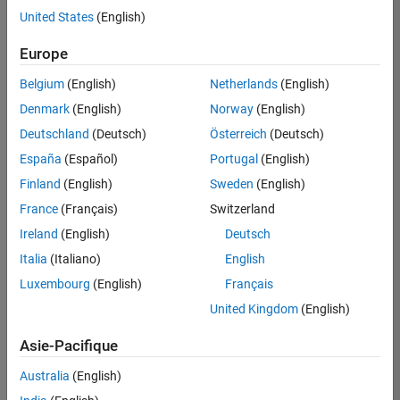
offre
United States
(English)
d'emploi
disponible
Europe
correspondant
à vos
Belgium
(English)
Netherlands
(English)
critères
Denmark
(English)
Norway
(English)
de
recherche.
Deutschland
(Deutsch)
Österreich
(Deutsch)
Vous
España
(Español)
Portugal
(English)
pouvez
Finland
(English)
Sweden
(English)
élargir
France
(Français)
Switzerland
votre
recherche
Ireland
(English)
Deutsch
ou
Italia
(Italiano)
English
afficher
Luxembourg
(English)
Français
l’ensemble
des
United Kingdom
(English)
offres
Asie-Pacifique
d'emploi
.
Si
Australia
(English)
malgré