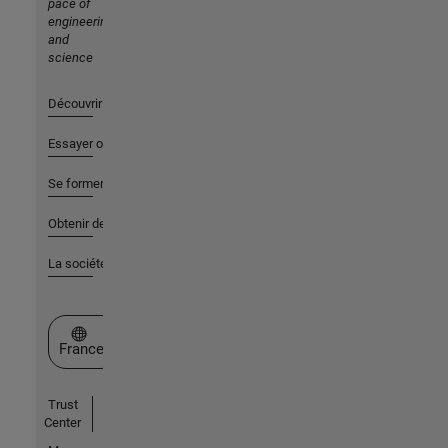
pace of
engineering
and
science
Découvrir les produits
Essayer ou acheter
Se former
Obtenir de l'aide
La société
Sélectionner un site web
France
Trust
Center