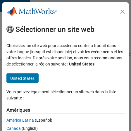
Passer au contenu
Votre
carrière
Sélectionner un site web
chez
MathWorks
Choisissez un site web pour accéder au contenu traduit dans
votre langue (lorsqu'il est disponible) et voir les événements et les
Accueil
Explorer nos opportunités
Adresses de nos bureaux
Étudi
offres locales. D’après votre position, nous vous recommandons
Activer/désactiver l'affichage du menu d
de sélectionner la région suivante :
United States
.
Contenu principal
FILTRER PAR
United States
Technologies de l’information
+
5
Ventes pour l'éducation
Vous pouvez également sélectionner un site web dans la liste
suivante :
Ventes internes
Finances et opérations
Amériques
Ressources humaines
Actuellement,
América Latina
(Español)
il n’y a
Juridique
Canada
(English)
aucune