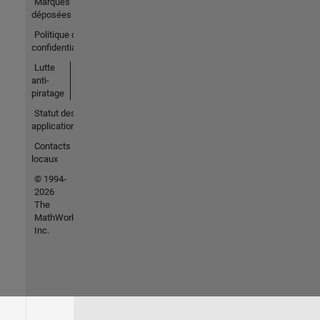
Marques
déposées
Politique de
confidentialité
Lutte
anti-
piratage
Statut des
applications
Contacts
locaux
© 1994-
2026
The
MathWorks,
Inc.