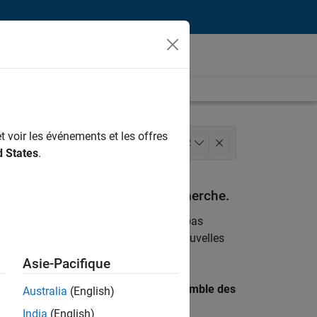
t voir les événements et les offres
rketing
Finances et opérations
+
2
d States
.
espondant à vos critères de recherche.
emploi
. Si malgré tout vous ne trouvez pas
ents
pour vous tenir au courant des nouvelles
Asie-Pacifique
 recherche par lieu pour trouver l’ensemble des
Australia
(English)
India
(English)