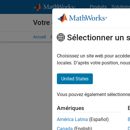
Passer au contenu
Produits
Solution
Votre carrière chez MathWorks
Sélectionner un 
Accueil
Explorer nos opportunités
Adresses de no
Choisissez un site web pour accéder 
FILTRER
locales. D’après votre position, no
United States
Actuell
Vous pou
Vous pouvez également sélectionner 
d'offre q
opportun
Amériques
Les desc
América Latina
(Español)
opportun
Canada
(English)