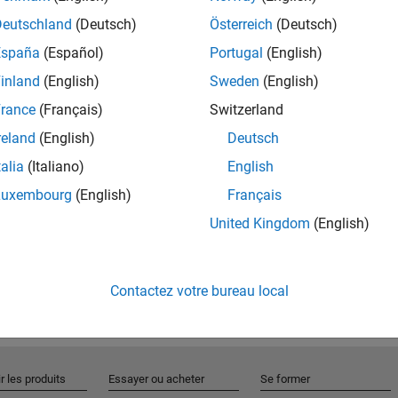
Deutschland
(Deutsch)
Österreich
(Deutsch)
España
(Español)
Portugal
(English)
Rejo
inland
(English)
Sweden
(English)
rance
(Français)
Switzerland
Recevez 
reland
(English)
Deutsch
personn
talia
(Italiano)
English
Luxembourg
(English)
Français
United Kingdom
(English)
Contactez votre bureau local
r les produits
Essayer ou acheter
Se former