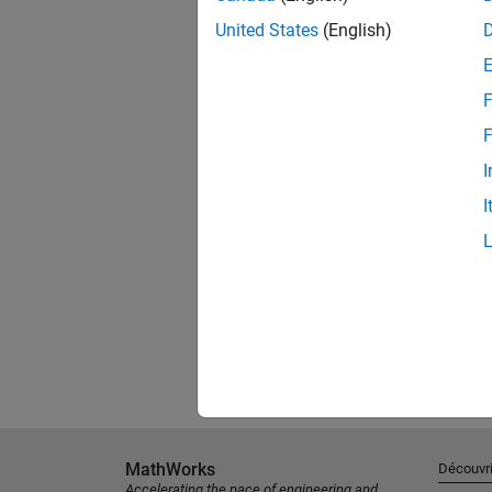
United States
(English)
F
F
I
I
MathWorks
Découvri
Accelerating the pace of engineering and