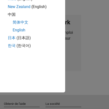
New Zealand
(English)
中国
ignez notre Talent Network
简体中文
English
des alertes pour des opportunités d'emploi
日本
(日本語)
alisées, des articles et des actualités sur
l'entreprise.
한국
(한국어)
Nous rejoindre
Obtenir de l'aide
La société