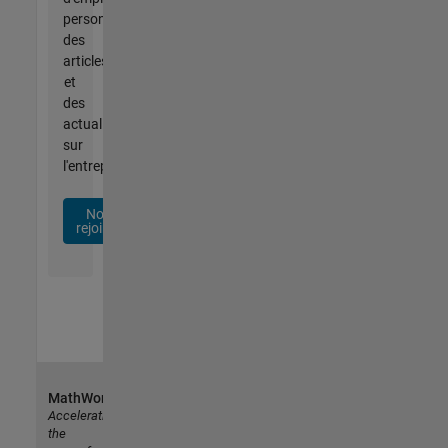
personnalisées,
des
articles
et
des
actualités
sur
l'entreprise.
Nous
rejoindre
MathWorks
Accelerating
the