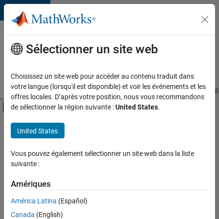
Passer au contenu
Votre
carrière
Sélectionner un site web
chez
MathWorks
Choisissez un site web pour accéder au contenu traduit dans
votre langue (lorsqu'il est disponible) et voir les événements et les
Accueil
Explorer nos opportunités
Adresses de nos bureaux
Étudi
offres locales. D’après votre position, nous vous recommandons
Activer/désactiver l'affichage du menu d
de sélectionner la région suivante :
United States
.
Contenu principal
FILTRER PAR
United States
Technologies de l’information
+
5
Ventes pour l'éducation
Vous pouvez également sélectionner un site web dans la liste
suivante :
Ventes internes
Équipe Business Model
Amériques
Finances et opérations
Actuellement,
América Latina
(Español)
il n’y a
Ressources humaines
Canada
(English)
aucune