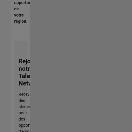
opportunités
de
votre
région.
Rejoignez
notre
Talent
Network
Recevez
des
alertes
pour
des
opportunités
d'emploi