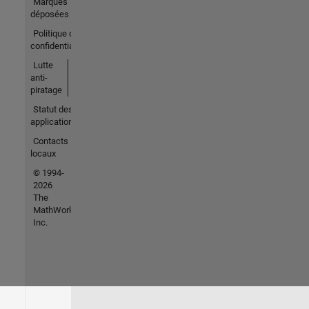
Marques
déposées
Politique de
confidentialité
Lutte
anti-
piratage
Statut des
applications
Contacts
locaux
© 1994-
2026
The
MathWorks,
Inc.