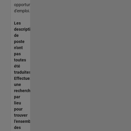
opportunités
d'emploi.
Les
descriptions
de
poste
n’ont
pas
toutes
été
traduites.
Effectuez
une
recherche
par
lieu
pour
trouver
l’ensemble
des