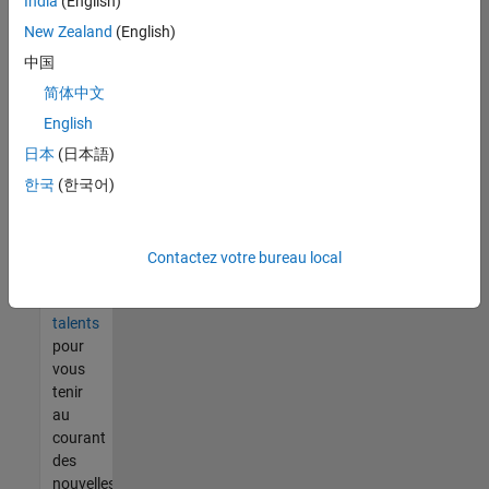
India
(English)
tout
vous
New Zealand
(English)
ne
中国
trouvez
简体中文
pas
d'offre
English
qui
日本
(日本語)
corresponde
한국
(한국어)
à vos
qualifications,
rejoignez
notre
Contactez votre bureau local
réseau
de
talents
pour
vous
tenir
au
courant
des
nouvelles