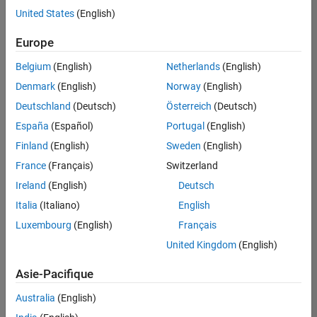
offre
United States
(English)
d'emploi
disponible
Europe
correspondant
à vos
Belgium
(English)
Netherlands
(English)
critères
Denmark
(English)
Norway
(English)
de
recherche.
Deutschland
(Deutsch)
Österreich
(Deutsch)
Vous
España
(Español)
Portugal
(English)
pouvez
Finland
(English)
Sweden
(English)
élargir
France
(Français)
Switzerland
votre
recherche
Ireland
(English)
Deutsch
ou
Italia
(Italiano)
English
afficher
Luxembourg
(English)
Français
l’ensemble
des
United Kingdom
(English)
offres
Asie-Pacifique
d'emploi
.
Si
Australia
(English)
malgré