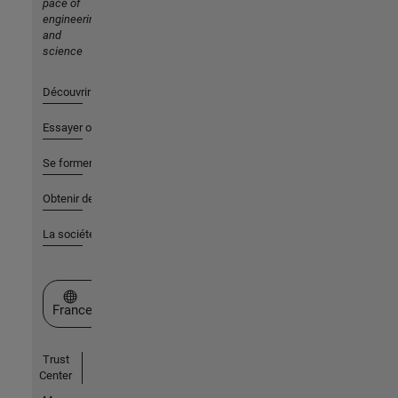
pace of
engineering
and
science
Découvrir les produits
Essayer ou acheter
Se former
Obtenir de l'aide
La société
Sélectionner un site web
France
Trust
Center