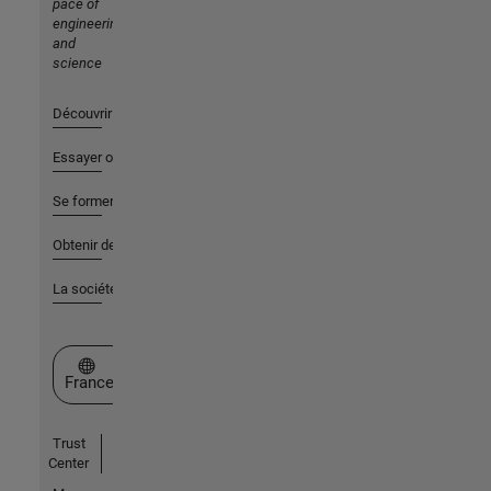
pace of
engineering
and
science
Découvrir les produits
Essayer ou acheter
Se former
Obtenir de l'aide
La société
Sélectionner un site web
France
Trust
Center