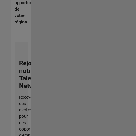
opportunités
de
votre
région.
Rejoignez
notre
Talent
Network
Recevez
des
alertes
pour
des
opportunités
d'emploi