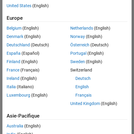
Juridique
offre
United States
(English)
d'emploi
disponible
Europe
correspondant
à vos
Belgium
(English)
Netherlands
(English)
critères
Denmark
(English)
Norway
(English)
de
recherche.
Deutschland
(Deutsch)
Österreich
(Deutsch)
Vous
España
(Español)
Portugal
(English)
pouvez
Finland
(English)
Sweden
(English)
élargir
France
(Français)
Switzerland
votre
recherche
Ireland
(English)
Deutsch
ou
Italia
(Italiano)
English
afficher
Luxembourg
(English)
Français
l’ensemble
des
United Kingdom
(English)
offres
Asie-Pacifique
d'emploi
.
Si
Australia
(English)
malgré