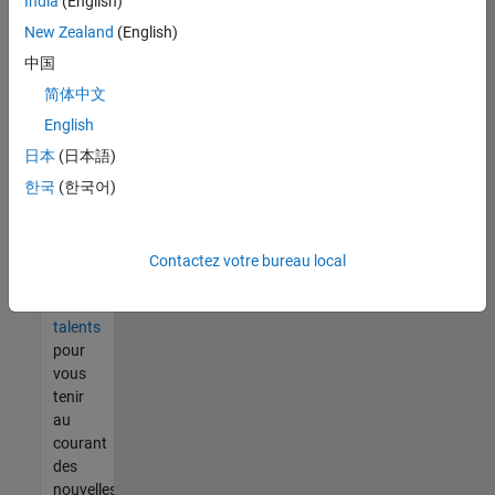
India
(English)
tout
vous
New Zealand
(English)
ne
中国
trouvez
简体中文
pas
d'offre
English
qui
日本
(日本語)
corresponde
한국
(한국어)
à vos
qualifications,
rejoignez
notre
Contactez votre bureau local
réseau
de
talents
pour
vous
tenir
au
courant
des
nouvelles