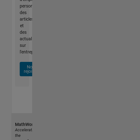
personnalisées,
des
articles
et
des
actualités
sur
l'entreprise.
Nous
rejoindre
MathWorks
Accelerating
the