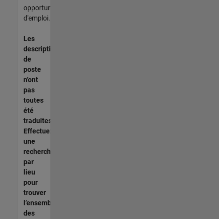
opportunités
d'emploi.
Les
descriptions
de
poste
n’ont
pas
toutes
été
traduites.
Effectuez
une
recherche
par
lieu
pour
trouver
l’ensemble
des