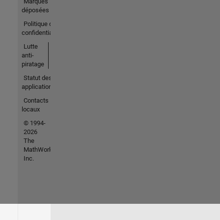
Marques
déposées
Politique de
confidentialité
Lutte
anti-
piratage
Statut des
applications
Contacts
locaux
© 1994-
2026
The
MathWorks,
Inc.