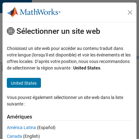
Passer au contenu
Votre
carrière
Sélectionner un site web
chez
MathWorks
Choisissez un site web pour accéder au contenu traduit dans
votre langue (lorsqu'il est disponible) et voir les événements et les
Accueil
Explorer nos opportunités
Adresses de nos bureaux
Étudi
offres locales. D’après votre position, nous vous recommandons
Activer/désactiver l'affichage du menu d
de sélectionner la région suivante :
United States
.
Contenu principal
FILTRER PAR
United States
Technologies de l’information
+
6
Ventes pour l'éducation
Vous pouvez également sélectionner un site web dans la liste
suivante :
Ventes internes
Équipe Business Model
Amériques
Finances et opérations
Actuellement,
América Latina
(Español)
il n’y a
Ressources humaines
Canada
(English)
aucune