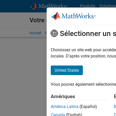
Passer au contenu
Produits
Solution
Votre carrière chez MathWorks
Sélectionner un 
Accueil
Explorer nos opportunités
Adresses de no
Choisissez un site web pour accéder 
FILTRER
locales. D’après votre position, no
United States
Actuell
Vous pou
Vous pouvez également sélectionner 
d'offre q
opportun
Amériques
Les desc
América Latina
(Español)
opportun
Canada
(English)