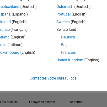
Deutschland
(Deutsch)
Österreich
(Deutsch)
España
(Español)
Portugal
(English)
Rejo
inland
(English)
Sweden
(English)
rance
(Français)
Switzerland
Recevez 
reland
(English)
Deutsch
personn
talia
(Italiano)
English
Luxembourg
(English)
Français
United Kingdom
(English)
Contactez votre bureau local
r les produits
Essayer ou acheter
Se former