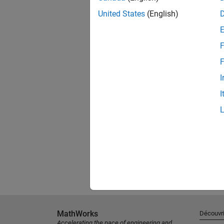
United States
(English)
F
F
I
I
MathWorks
Découvri
Accelerating the pace of engineering and