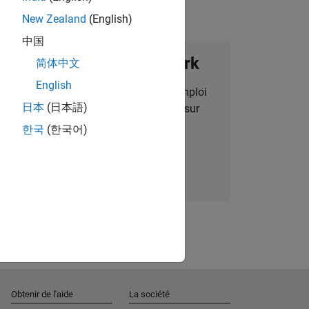
New Zealand
(English)
中国
ignez notre Talent Network
简体中文
English
des alertes pour des opportunités d'emploi
日本
(日本語)
alisées, des articles et des actualités sur
l'entreprise.
한국
(한국어)
Nous rejoindre
Obtenir de l'aide
La société