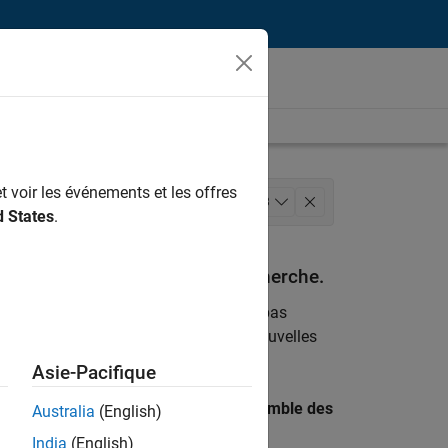
t voir les événements et les offres
keting
Équipe Business Model
+
3
d States
.
espondant à vos critères de recherche.
emploi
. Si malgré tout vous ne trouvez pas
ents
pour vous tenir au courant des nouvelles
Asie-Pacifique
 recherche par lieu pour trouver l’ensemble des
Australia
(English)
India
(English)