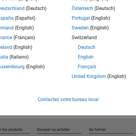
Deutschland
(Deutsch)
Österreich
(Deutsch)
España
(Español)
Portugal
(English)
Rejo
inland
(English)
Sweden
(English)
rance
(Français)
Switzerland
Recevez 
reland
(English)
Deutsch
personn
talia
(Italiano)
English
Luxembourg
(English)
Français
United Kingdom
(English)
Contactez votre bureau local
r les produits
Essayer ou acheter
Se former