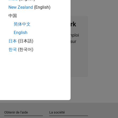
New Zealand
(English)
中国
ignez notre Talent Network
简体中文
English
des alertes pour des opportunités d'emploi
日本
(日本語)
alisées, des articles et des actualités sur
l'entreprise.
한국
(한국어)
Nous rejoindre
Obtenir de l'aide
La société