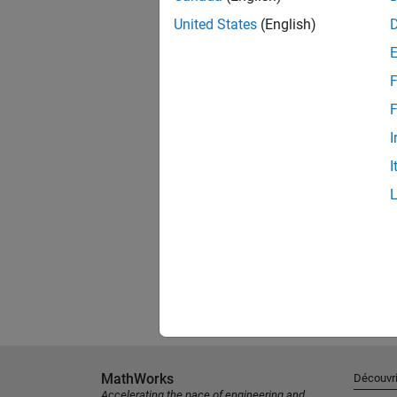
United States
(English)
F
F
I
I
MathWorks
Découvri
Accelerating the pace of engineering and