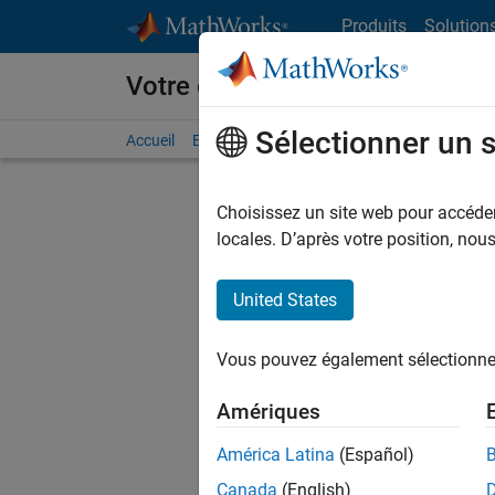
Passer au contenu
Produits
Solution
Votre carrière chez MathWorks
Sélectionner un 
Accueil
Explorer nos opportunités
Adresses de no
Choisissez un site web pour accéder 
FILTRER
locales. D’après votre position, no
United States
Actuell
Vous pou
Vous pouvez également sélectionner 
d'offre q
opportun
Amériques
Les desc
América Latina
(Español)
opportun
Canada
(English)