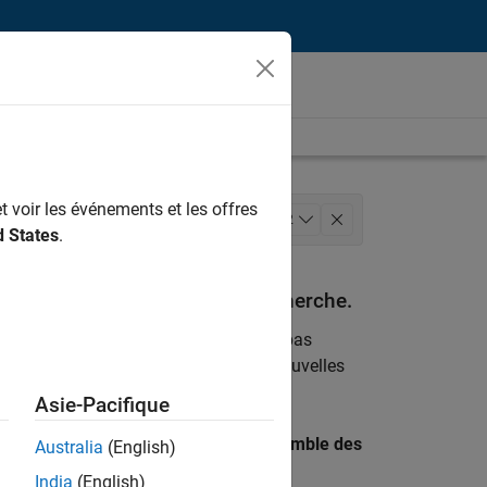
t voir les événements et les offres
ng
Équipe Business Model
+
2
d States
.
espondant à vos critères de recherche.
emploi
. Si malgré tout vous ne trouvez pas
ents
pour vous tenir au courant des nouvelles
Asie-Pacifique
 recherche par lieu pour trouver l’ensemble des
Australia
(English)
India
(English)