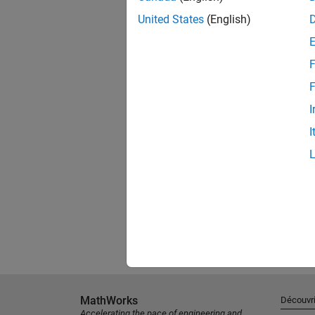
United States
(English)
F
F
I
I
MathWorks
Découvri
Accelerating the pace of engineering and