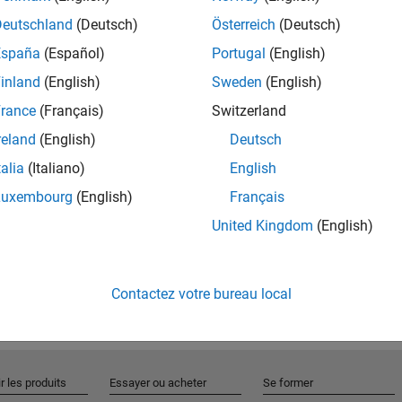
Deutschland
(Deutsch)
Österreich
(Deutsch)
España
(Español)
Portugal
(English)
Rejo
inland
(English)
Sweden
(English)
rance
(Français)
Switzerland
Recevez 
reland
(English)
Deutsch
personn
talia
(Italiano)
English
Luxembourg
(English)
Français
United Kingdom
(English)
Contactez votre bureau local
r les produits
Essayer ou acheter
Se former