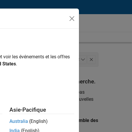
t voir les événements et les offres
ternes
Services marketing
+
2
d States
.
espondant à vos critères de recherche.
emploi
. Si malgré tout vous ne trouvez pas
ents
pour vous tenir au courant des nouvelles
Asie-Pacifique
 recherche par lieu pour trouver l’ensemble des
Australia
(English)
India
(English)