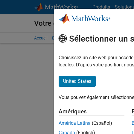
Passer au contenu
Produits
Solution
Votre carrière chez MathWorks
Sélectionner un 
Accueil
Explorer nos opportunités
Adresses de no
Choisissez un site web pour accéder 
FILTRER
locales. D’après votre position, no
United States
Actuell
Vous pou
Vous pouvez également sélectionner 
d'offre q
opportun
Amériques
Les desc
América Latina
(Español)
opportun
Canada
(English)