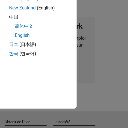
New Zealand
(English)
中国
ignez notre Talent Network
简体中文
English
des alertes pour des opportunités d'emploi
日本
(日本語)
alisées, des articles et des actualités sur
l'entreprise.
한국
(한국어)
Nous rejoindre
Obtenir de l'aide
La société