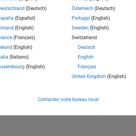
ités de votre région.
Deutschland
(Deutsch)
Österreich
(Deutsch)
España
(Español)
Portugal
(English)
or Software Quality Engineer
Senior Software Quality Engineer
inland
(English)
Sweden
(English)
FR-Meudon
| Ingénierie de la qualité | Expérimenté(e)
rance
(Français)
Switzerland
Leverage your C/C++ development skills to design and develop te
automated test suites, Hands-on testing for Polyspace.
reland
(English)
Deutsch
talia
(Italiano)
English
e
1
Luxembourg
(English)
Français
United Kingdom
(English)
Rejo
Recevez 
Contactez votre bureau local
personn