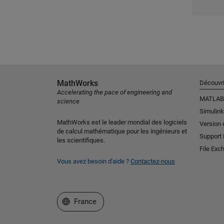
MathWorks
Découvri
Accelerating the pace of engineering and
MATLAB
science
Simulink
MathWorks est le leader mondial des logiciels
Version 
de calcul mathématique pour les ingénieurs et
Support
les scientifiques.
File Exc
Vous avez besoin d'aide ?
Contactez-nous
Sélectionner un site web
France