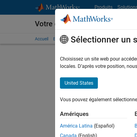
Passer au contenu
Produits
Solution
Votre carrière chez MathWorks
Sélectionner un 
Accueil
Explorer nos opportunités
Adresses de no
Choisissez un site web pour accéder 
FILTRER
locales. D’après votre position, no
United States
Trier p
Vous pouvez également sélectionner 
Enregistr
Amériques
América Latina
(Español)
Les desc
Canada
(English)