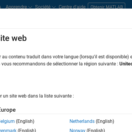
s
Apprendre
Société
Centre d'aide
Obtenir MATLAB
site web
s bureaux
Étudiants et carrières
Ressources
Compte candidat
au contenu traduit dans votre langue (lorsqu'il est disponible) e
 PAR
Programme destiné aux nouvelles carrières (EDG)
Applications et outils commerciaux
T
us vous recommandons de sélectionner la région suivante :
Unite
Infrastructure et architecture
Ingénierie de la qualité
Applications
ar
un site web dans la liste suivante :
er les offres d’emploi
sélectionnées
Europe
Belgium
(English)
Netherlands
(English)
riptions de poste n’ont pas toutes été traduites. Effectuez une
Denmark
(English)
Norway
(English)