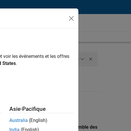
t voir les événements et les offres
echnologies de l’information
+
3
d States
.
 et services web
Asie-Pacifique
Australia
(English)
 recherche par lieu pour trouver l’ensemble des
India
(English)