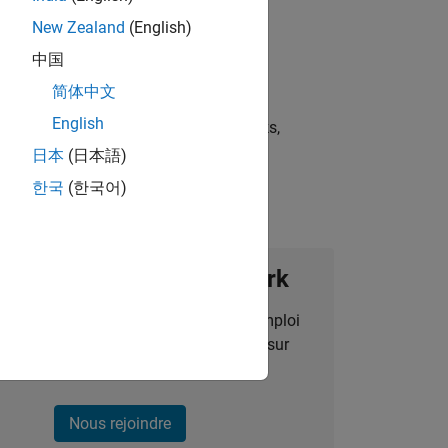
New Zealand
(English)
中国
简体中文
English
st strategies, scalable test frameworks,
日本
(日本語)
한국
(한국어)
ignez notre Talent Network
des alertes pour des opportunités d'emploi
alisées, des articles et des actualités sur
l'entreprise.
Nous rejoindre