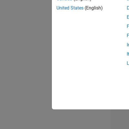
opportun
United States
(English)
Seni
F
F
I
I
1 d