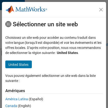
Passer au contenu
Votre
carrière
Sélectionner un site web
chez
MathWorks
Choisissez un site web pour accéder au contenu traduit dans
votre langue (lorsqu'il est disponible) et voir les événements et les
Accueil
Explorer nos opportunités
Adresses de nos bureaux
Étudi
offres locales. D’après votre position, nous vous recommandons
Activer/désactiver l'affichage du menu d
de sélectionner la région suivante :
United States
.
Contenu principal
FILTRER PAR
United States
Développement de produits
+
4
Gestion des programmes
Vous pouvez également sélectionner un site web dans la liste
suivante :
Ingénierie de la qualité
Ingénierie des versions
Amériques
Rédaction technique
América Latina
(Español)
Trier par
Canada
(English)