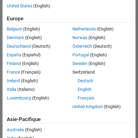
United States
(English)
Enregistrer
les offres
d’emploi
sélectionnées
Europe
Belgium
(English)
Netherlands
(English)
Les
Denmark
(English)
Norway
(English)
descriptions
Deutschland
(Deutsch)
Österreich
(Deutsch)
de
España
(Español)
Portugal
(English)
poste
n’ont
Finland
(English)
Sweden
(English)
pas
France
(Français)
Switzerland
toutes
Ireland
(English)
Deutsch
été
traduites.
Italia
(Italiano)
English
Effectuez
Luxembourg
(English)
Français
une
United Kingdom
(English)
recherche
par
Asie-Pacifique
lieu
pour
Australia
(English)
trouver