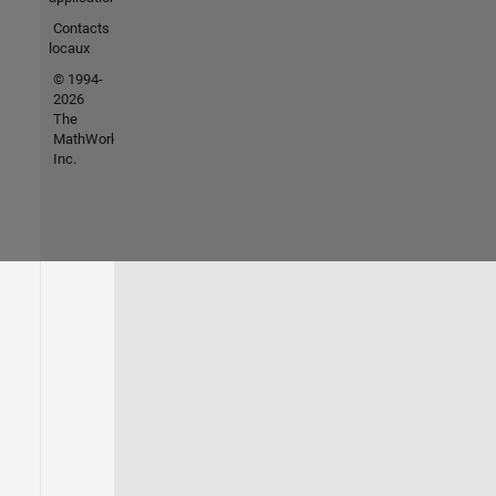
Contacts
locaux
© 1994-
2026
The
MathWorks,
Inc.