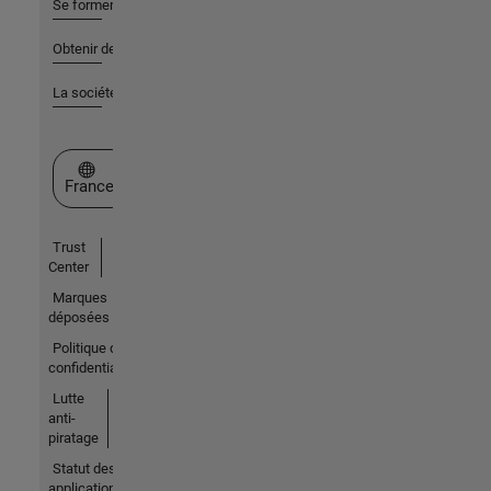
Se former
Obtenir de l'aide
La société
Sélectionner un site web
France
Trust
Center
Marques
déposées
Politique de
confidentialité
Lutte
anti-
piratage
Statut des
applications