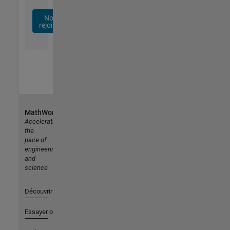
Nous
rejoindre
MathWorks
Accelerating
the
pace of
engineering
and
science
Découvrir les produits
Essayer ou acheter