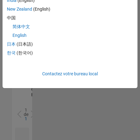
India
(English)
l’ensemble
New Zealand
(English)
des
opportunités
中国
de
简体中文
votre
English
région.
日本
(日本語)
한국
(한국어)
Senior Software Quality Engineer
Senior
Software
Quality
Engineer
Contactez votre bureau local
FR-Meudon
|
Ingénierie de la
qualité |
Expérimenté(e)
1
de
1