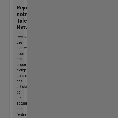
Rejoignez
notre
Talent
Network
Recevez
des
alertes
pour
des
opportunités
d'emploi
personnalisées,
des
articles
et
des
actualités
sur
l'entreprise.