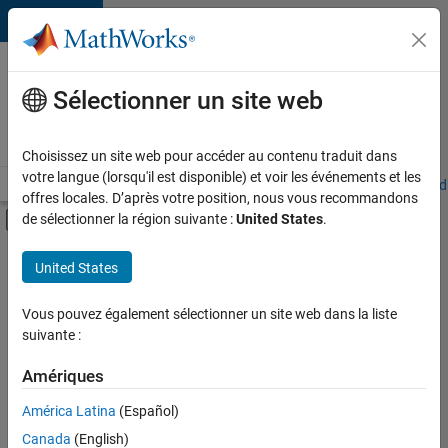
Passer au contenu
Votre
carrière
Sélectionner un site web
chez
MathWorks
Choisissez un site web pour accéder au contenu traduit dans
votre langue (lorsqu'il est disponible) et voir les événements et les
Accueil
Explorer nos opportunités
Adresses de nos bureaux
Étudi
offres locales. D’après votre position, nous vous recommandons
Activer/désactiver l'affichage du menu d
de sélectionner la région suivante :
United States
.
Contenu principal
FILTRER PAR
United States
Développement de produits
+
3
Gestion des programmes
Vous pouvez également sélectionner un site web dans la liste
suivante :
Ingénierie de la qualité
Ingénierie des processus logiciels
Amériques
América Latina
(Español)
Trier par
Canada
(English)