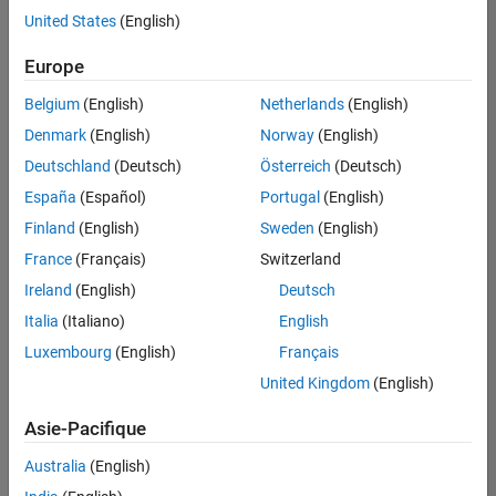
United States
(English)
Enregistrer
les offres
d’emploi
sélectionnées
Europe
Belgium
(English)
Netherlands
(English)
Les
Denmark
(English)
Norway
(English)
descriptions
Deutschland
(Deutsch)
Österreich
(Deutsch)
de
España
(Español)
Portugal
(English)
poste
n’ont
Finland
(English)
Sweden
(English)
pas
France
(Français)
Switzerland
toutes
Ireland
(English)
Deutsch
été
traduites.
Italia
(Italiano)
English
Effectuez
Luxembourg
(English)
Français
une
United Kingdom
(English)
recherche
par
Asie-Pacifique
lieu
pour
Australia
(English)
trouver