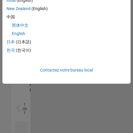
India
(English)
l’ensemble
New Zealand
(English)
des
opportunités
中国
de
简体中文
votre
English
région.
日本
(日本語)
한국
(한국어)
Senior Software Quality Engineer
Senior
Software
Quality
Engineer
Contactez votre bureau local
FR-Meudon
|
Ingénierie de la
qualité |
Expérimenté(e)
1
de
1