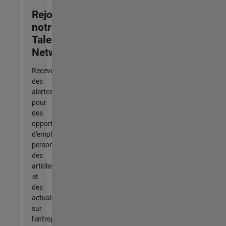
Rejoignez
notre
Talent
Network
Recevez
des
alertes
pour
des
opportunités
d'emploi
personnalisées,
des
articles
et
des
actualités
sur
l'entreprise.