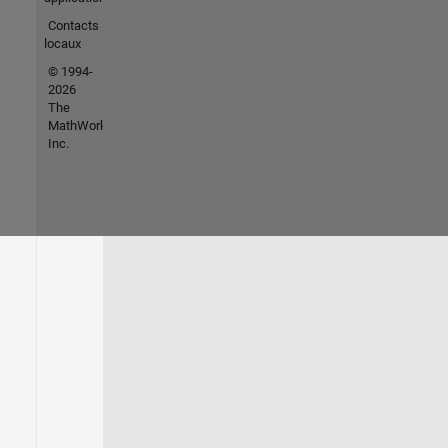
Contacts
locaux
© 1994-
2026
The
MathWorks,
Inc.