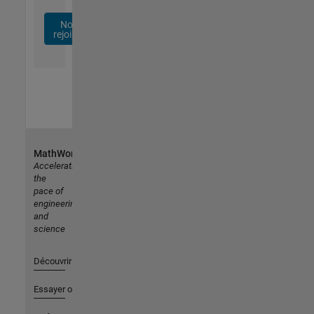
Nous
rejoindre
MathWorks
Accelerating
the
pace of
engineering
and
science
Découvrir les produits
Essayer ou acheter