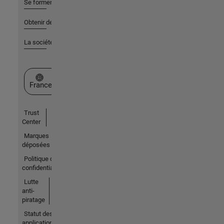
Se former
Obtenir de l'aide
La société
Sélectionner un site web
France
Trust
Center
Marques
déposées
Politique de
confidentialité
Lutte
anti-
piratage
Statut des
applications