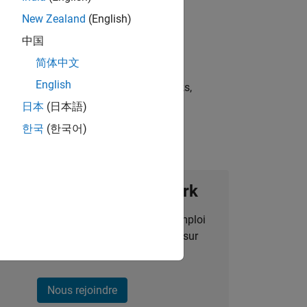
New Zealand
(English)
中国
简体中文
English
st strategies, scalable test frameworks,
日本
(日本語)
한국
(한국어)
ignez notre Talent Network
des alertes pour des opportunités d'emploi
alisées, des articles et des actualités sur
l'entreprise.
Nous rejoindre