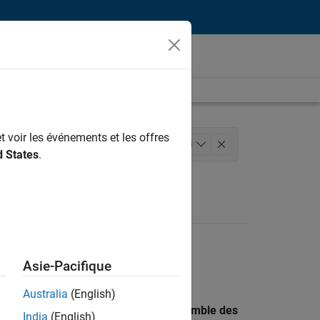
t voir les événements et les offres
ierie de la qualité
+
3
d States
.
tilisateur
Asie-Pacifique
Australia
(English)
 recherche par lieu pour trouver l’ensemble des
India
(English)