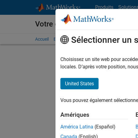
Passer au contenu
Produits
Solution
Votre carrière chez MathWorks
Sélectionner un 
Accueil
Explorer nos opportunités
Adresses de no
Choisissez un site web pour accéder 
FILTRER
locales. D’après votre position, no
United States
Trier p
Vous pouvez également sélectionner 
Enregistr
Amériques
América Latina
(Español)
Les desc
Canada
(English)