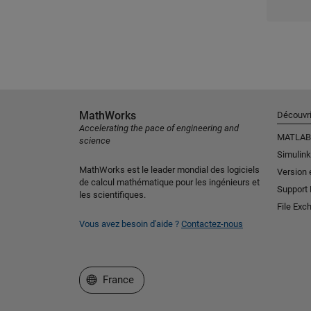
MathWorks
Découvri
Accelerating the pace of engineering and
MATLAB
science
Simulink
MathWorks est le leader mondial des logiciels
Version 
de calcul mathématique pour les ingénieurs et
Support
les scientifiques.
File Exc
Vous avez besoin d'aide ?
Contactez-nous
Sélectionner un site web
France