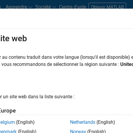
s
Apprendre
Société
Centre d'aide
Obtenir MATLAB
site web
s bureaux
Étudiants et carrières
Ressources
Compte candidat
au contenu traduit dans votre langue (lorsqu'il est disponible) e
 PAR
Programme destiné aux nouvelles carrières (EDG)
Développement de produits
Ingén
us vous recommandons de sélectionner la région suivante :
Unite
Ingénierie des processus logiciels
Rédaction technique
Expérience u
ar
un site web dans la liste suivante :
er les offres d’emploi
sélectionnées
Europe
Belgium
(English)
Netherlands
(English)
riptions de poste n’ont pas toutes été traduites. Effectuez une
Denmark
(English)
Norway
(English)