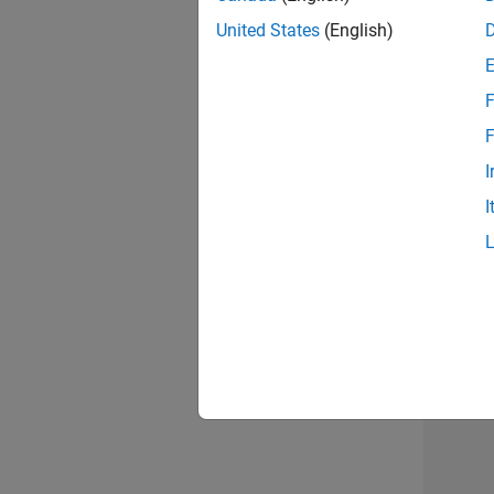
opportun
United States
(English)
Seni
F
F
I
I
1 d