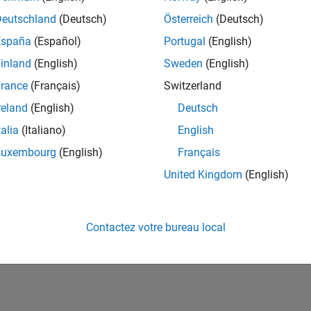
ités de votre région.
Deutschland
(Deutsch)
Österreich
(Deutsch)
España
(Español)
Portugal
(English)
or Software Quality Engineer
Senior Software Quality Engineer
inland
(English)
Sweden
(English)
FR-Meudon
| Ingénierie de la qualité | Expérimenté(e)
rance
(Français)
Switzerland
Leverage your C/C++ development skills to design and develop te
automated test suites, Hands-on testing for Polyspace.
reland
(English)
Deutsch
talia
(Italiano)
English
e
1
Luxembourg
(English)
Français
United Kingdom
(English)
Rejo
Recevez 
Contactez votre bureau local
personn