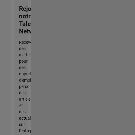
Rejoignez
notre
Talent
Network
Recevez
des
alertes
pour
des
opportunités
d'emploi
personnalisées,
des
articles
et
des
actualités
sur
l'entreprise.