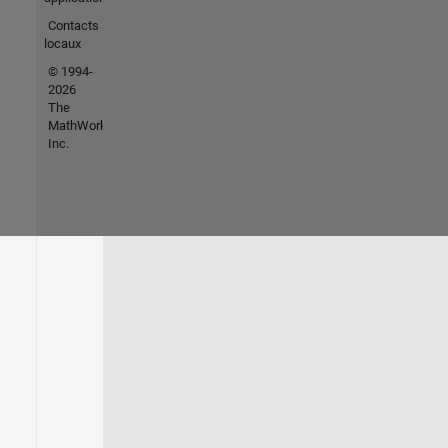
Contacts
locaux
© 1994-
2026
The
MathWorks,
Inc.