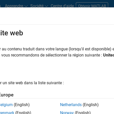
s
Apprendre
Société
Centre d'aide
Obtenir MATLAB
site web
s bureaux
Étudiants et carrières
Ressources
Compte candidat
au contenu traduit dans votre langue (lorsqu'il est disponible) e
 PAR
Infrastructure et architecture
Développement de produits
Gestio
us vous recommandons de sélectionner la région suivante :
Unite
Ingénierie de la qualité
Rédaction technique
Expérience utilisateu
ar
un site web dans la liste suivante :
er les offres d’emploi
sélectionnées
Europe
Belgium
(English)
Netherlands
(English)
riptions de poste n’ont pas toutes été traduites. Effectuez une
Denmark
(English)
Norway
(English)