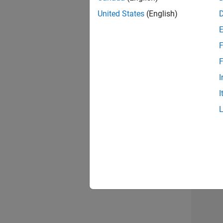
opportun
United States
(English)
Seni
F
F
I
I
1 d