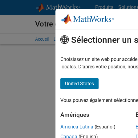
Passer au contenu
Produits
Solution
Votre carrière chez MathWorks
Sélectionner un 
Accueil
Explorer nos opportunités
Adresses de no
Choisissez un site web pour accéder 
FILTRER
locales. D’après votre position, no
United States
Trier p
Vous pouvez également sélectionner 
Enregistr
Amériques
América Latina
(Español)
Les desc
Canada
(English)