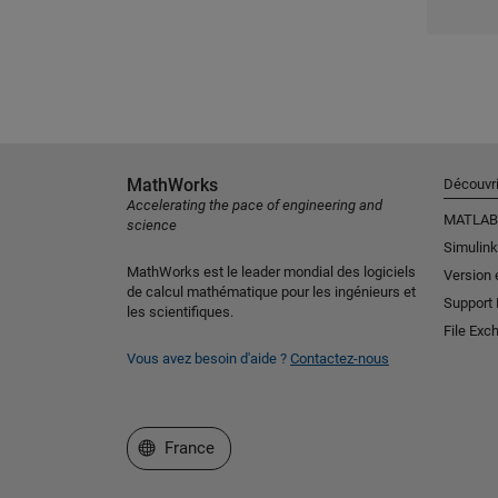
MathWorks
Découvri
Accelerating the pace of engineering and
MATLAB
science
Simulink
MathWorks est le leader mondial des logiciels
Version 
de calcul mathématique pour les ingénieurs et
Support
les scientifiques.
File Exc
Vous avez besoin d'aide ?
Contactez-nous
Sélectionner un site web
France