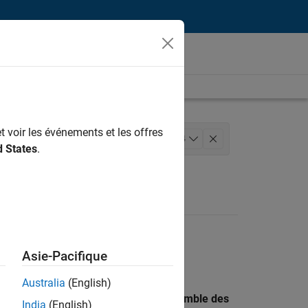
t voir les événements et les offres
n des programmes
+
4
d States
.
r
Applications et services web
Asie-Pacifique
Australia
(English)
 recherche par lieu pour trouver l’ensemble des
India
(English)