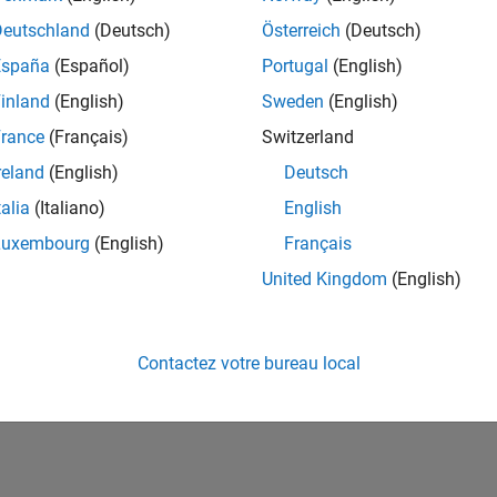
ités de votre région.
Deutschland
(Deutsch)
Österreich
(Deutsch)
España
(Español)
Portugal
(English)
or Software Quality Engineer
Senior Software Quality Engineer
inland
(English)
Sweden
(English)
FR-Meudon
| Ingénierie de la qualité | Expérimenté(e)
rance
(Français)
Switzerland
Leverage your C/C++ development skills to design and develop te
automated test suites, Hands-on testing for Polyspace.
reland
(English)
Deutsch
talia
(Italiano)
English
e
1
Luxembourg
(English)
Français
United Kingdom
(English)
Rejo
Recevez 
Contactez votre bureau local
personn