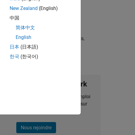
New Zealand
(English)
中国
简体中文
English
st strategies, scalable test frameworks,
日本
(日本語)
한국
(한국어)
ignez notre Talent Network
des alertes pour des opportunités d'emploi
alisées, des articles et des actualités sur
l'entreprise.
Nous rejoindre