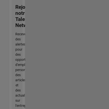
Rejoignez
notre
Talent
Network
Recevez
des
alertes
pour
des
opportunités
d'emploi
personnalisées,
des
articles
et
des
actualités
sur
l'entreprise.