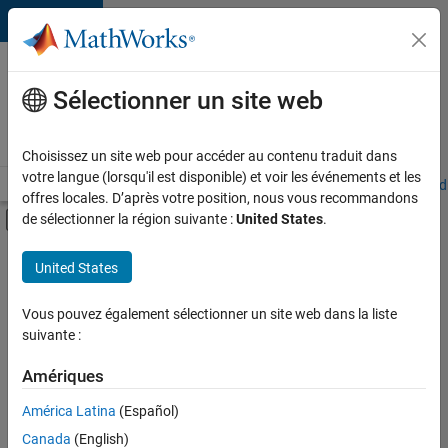
Passer au contenu
Votre
carrière
Sélectionner un site web
chez
MathWorks
Choisissez un site web pour accéder au contenu traduit dans
votre langue (lorsqu'il est disponible) et voir les événements et les
Accueil
Explorer nos opportunités
Adresses de nos bureaux
Étudi
offres locales. D’après votre position, nous vous recommandons
Activer/désactiver l'affichage du menu d
de sélectionner la région suivante :
United States
.
Contenu principal
FILTRER PAR
United States
Infrastructure et architecture
+
4
Gestion des programmes
Vous pouvez également sélectionner un site web dans la liste
suivante :
Ingénierie de la qualité
Ingénierie des versions
Amériques
Rédaction technique
América Latina
(Español)
Trier par
Canada
(English)