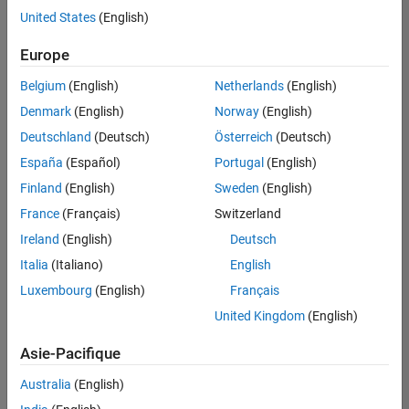
United States
(English)
Enregistrer
les offres
d’emploi
sélectionnées
Europe
Belgium
(English)
Netherlands
(English)
Les
Denmark
(English)
Norway
(English)
descriptions
Deutschland
(Deutsch)
Österreich
(Deutsch)
de
España
(Español)
Portugal
(English)
poste
n’ont
Finland
(English)
Sweden
(English)
pas
France
(Français)
Switzerland
toutes
Ireland
(English)
Deutsch
été
traduites.
Italia
(Italiano)
English
Effectuez
Luxembourg
(English)
Français
une
United Kingdom
(English)
recherche
par
Asie-Pacifique
lieu
pour
Australia
(English)
trouver