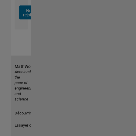
Nous
rejoindre
MathWorks
Accelerating
the
pace of
engineering
and
science
Découvrir les produits
Essayer ou acheter