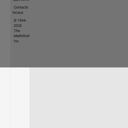
Contacts
locaux
© 1994-
2026
The
MathWorks,
Inc.