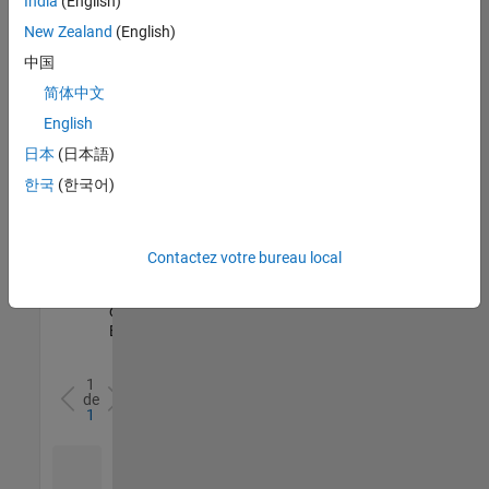
India
(English)
l’ensemble
New Zealand
(English)
des
opportunités
中国
de
简体中文
votre
English
région.
日本
(日本語)
한국
(한국어)
Senior Software Quality Engineer
Senior
Software
Quality
Engineer
Contactez votre bureau local
FR-Meudon
|
Ingénierie de la
qualité |
Expérimenté(e)
1
de
1