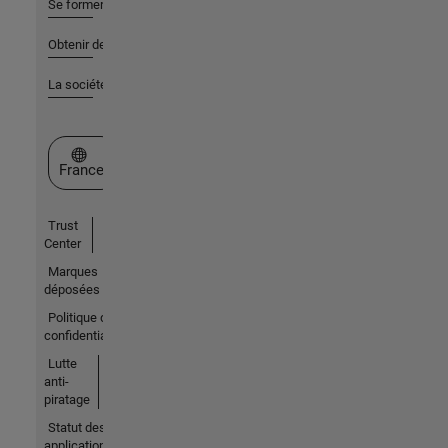
Se former
Obtenir de l'aide
La société
Sélectionner un site web
France
Trust
Center
Marques
déposées
Politique de
confidentialité
Lutte
anti-
piratage
Statut des
applications