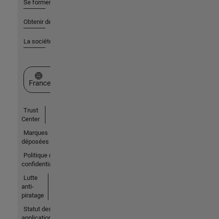
Se former
Obtenir de l'aide
La société
Sélectionner un site web
France
Trust
Center
Marques
déposées
Politique de
confidentialité
Lutte
anti-
piratage
Statut des
applications