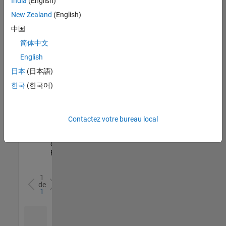
India
(English)
l’ensemble
New Zealand
(English)
des
opportunités
中国
de
简体中文
votre
English
région.
日本
(日本語)
한국
(한국어)
Senior Software Quality Engineer
Senior
Software
Quality
Engineer
Contactez votre bureau local
FR-Meudon
|
Ingénierie de la
qualité |
Expérimenté(e)
1
de
1