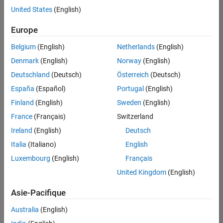
United States
(English)
Enregistrer
les offres
d’emploi
sélectionnées
Europe
Belgium
(English)
Netherlands
(English)
Les
Denmark
(English)
Norway
(English)
descriptions
Deutschland
(Deutsch)
Österreich
(Deutsch)
de
España
(Español)
Portugal
(English)
poste
n’ont
Finland
(English)
Sweden
(English)
pas
France
(Français)
Switzerland
toutes
Ireland
(English)
Deutsch
été
traduites.
Italia
(Italiano)
English
Effectuez
Luxembourg
(English)
Français
une
United Kingdom
(English)
recherche
par
Asie-Pacifique
lieu
pour
Australia
(English)
trouver