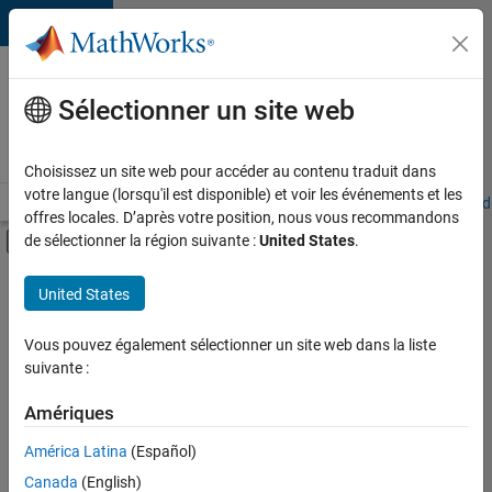
Passer au contenu
Votre
carrière
Sélectionner un site web
chez
MathWorks
Choisissez un site web pour accéder au contenu traduit dans
votre langue (lorsqu'il est disponible) et voir les événements et les
Accueil
Explorer nos opportunités
Adresses de nos bureaux
Étudi
offres locales. D’après votre position, nous vous recommandons
Activer/désactiver l'affichage du menu d
de sélectionner la région suivante :
United States
.
Contenu principal
FILTRER PAR
United States
Programme destiné aux nouvelles carrières (EDG)
+
5
Globalisation
Vous pouvez également sélectionner un site web dans la liste
suivante :
Infrastructure et architecture
Ingénierie de la qualité
Amériques
Ingénierie des versions
América Latina
(Español)
Trier par
Ingénierie des processus logiciels
Canada
(English)