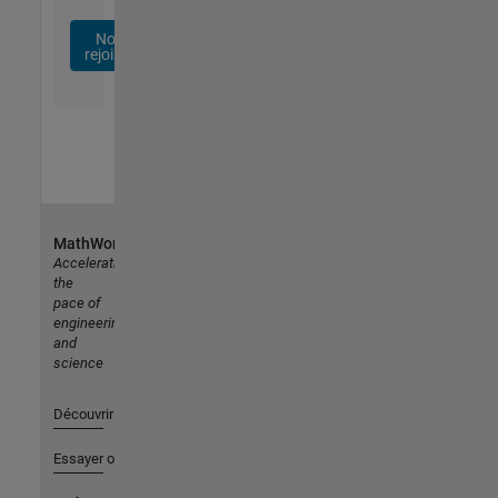
Nous
rejoindre
MathWorks
Accelerating
the
pace of
engineering
and
science
Découvrir les produits
Essayer ou acheter