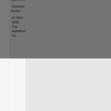
Contacts
locaux
© 1994-
2026
The
MathWorks,
Inc.