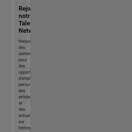
Rejoignez
notre
Talent
Network
Recevez
des
alertes
pour
des
opportunités
d'emploi
personnalisées,
des
articles
et
des
actualités
sur
l'entreprise.