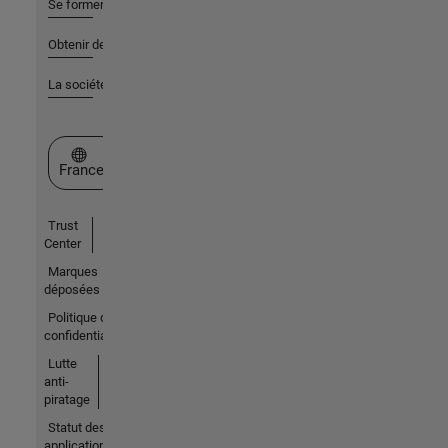
Se former
Obtenir de l'aide
La société
Sélectionner un site web
France
Trust
Center
Marques
déposées
Politique de
confidentialité
Lutte
anti-
piratage
Statut des
applications