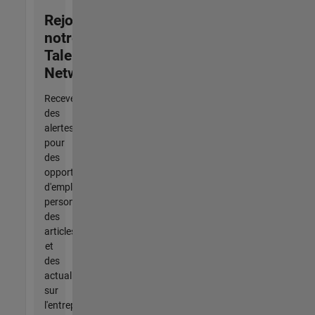
Rejoignez
notre
Talent
Network
Recevez
des
alertes
pour
des
opportunités
d'emploi
personnalisées,
des
articles
et
des
actualités
sur
l'entreprise.