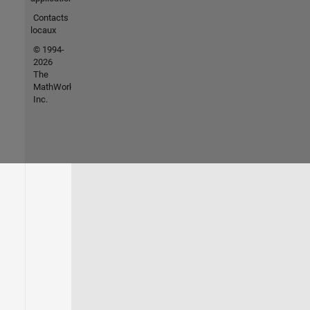
Contacts
locaux
© 1994-
2026
The
MathWorks,
Inc.