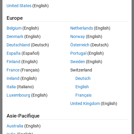
United States
(English)
Enregistrer
les offres
d’emploi
sélectionnées
Europe
Belgium
(English)
Netherlands
(English)
Les
Denmark
(English)
Norway
(English)
descriptions
Deutschland
(Deutsch)
Österreich
(Deutsch)
de
España
(Español)
Portugal
(English)
poste
n’ont
Finland
(English)
Sweden
(English)
pas
France
(Français)
Switzerland
toutes
Ireland
(English)
Deutsch
été
traduites.
Italia
(Italiano)
English
Effectuez
Luxembourg
(English)
Français
une
United Kingdom
(English)
recherche
par
Asie-Pacifique
lieu
pour
Australia
(English)
trouver