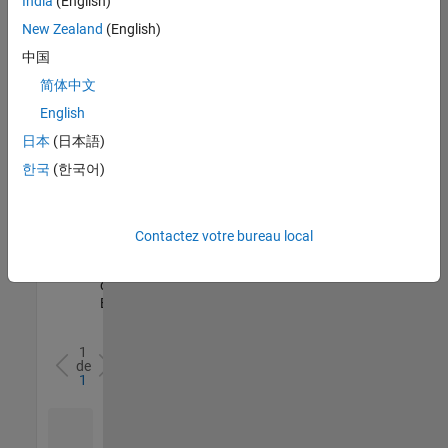
India
(English)
l’ensemble
New Zealand
(English)
des
opportunités
中国
de
简体中文
votre
English
région.
日本
(日本語)
한국
(한국어)
Senior Software Quality Engineer
Senior
Software
Quality
Engineer
Contactez votre bureau local
FR-Meudon
|
Ingénierie de la
qualité |
Expérimenté(e)
1
de
1