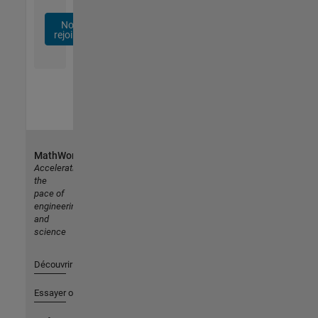
Nous
rejoindre
MathWorks
Accelerating
the
pace of
engineering
and
science
Découvrir les produits
Essayer ou acheter