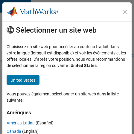
Passer au contenu
Votre
carrière
Sélectionner un site web
chez
MathWorks
Choisissez un site web pour accéder au contenu traduit dans
votre langue (lorsqu'il est disponible) et voir les événements et les
Accueil
Explorer nos opportunités
Adresses de nos bureaux
Étudi
offres locales. D’après votre position, nous vous recommandons
Activer/désactiver l'affichage du menu d
de sélectionner la région suivante :
United States
.
Contenu principal
FILTRER PAR
United States
Applications et outils commerciaux
+
4
Développement de produits
Vous pouvez également sélectionner un site web dans la liste
suivante :
Ingénierie de la qualité
Ingénierie des versions
Amériques
Ingénierie des processus logiciels
América Latina
(Español)
Trier par
Canada
(English)