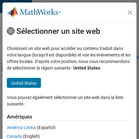
Passer au contenu
Votre
carrière
Sélectionner un site web
chez
MathWorks
Choisissez un site web pour accéder au contenu traduit dans
votre langue (lorsqu'il est disponible) et voir les événements et les
Accueil
Explorer nos opportunités
Adresses de nos bureaux
Étudi
offres locales. D’après votre position, nous vous recommandons
Activer/désactiver l'affichage du menu d
de sélectionner la région suivante :
United States
.
Contenu principal
FILTRER PAR
United States
Applications et outils commerciaux
+
5
Infrastructure et architecture
Vous pouvez également sélectionner un site web dans la liste
suivante :
Développement de produits
Gestion des programmes
Amériques
Ingénierie des versions
Actuellement,
América Latina
(Español)
il n’y a
Expérience utilisateur
Canada
(English)
aucune