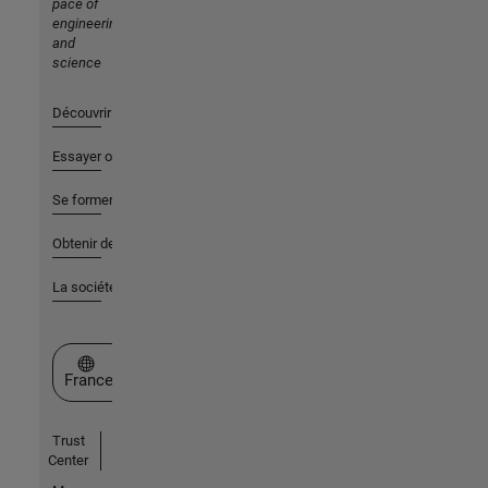
pace of
engineering
and
science
Découvrir les produits
Essayer ou acheter
Se former
Obtenir de l'aide
La société
Sélectionner un site web
France
Trust
Center