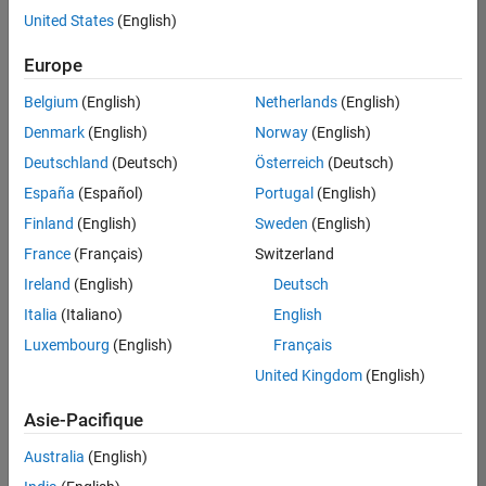
offre
United States
(English)
d'emploi
disponible
Europe
correspondant
à vos
Belgium
(English)
Netherlands
(English)
critères
Denmark
(English)
Norway
(English)
de
recherche.
Deutschland
(Deutsch)
Österreich
(Deutsch)
Vous
España
(Español)
Portugal
(English)
pouvez
Finland
(English)
Sweden
(English)
élargir
France
(Français)
Switzerland
votre
recherche
Ireland
(English)
Deutsch
ou
Italia
(Italiano)
English
afficher
Luxembourg
(English)
Français
l’ensemble
des
United Kingdom
(English)
offres
Asie-Pacifique
d'emploi
.
Si
Australia
(English)
malgré