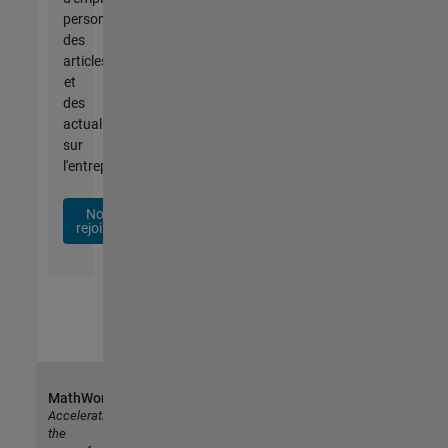
personnalisées,
des
articles
et
des
actualités
sur
l'entreprise.
Nous
rejoindre
MathWorks
Accelerating
the