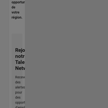
opportunités
de
votre
région.
Rejoignez
notre
Talent
Network
Recevez
des
alertes
pour
des
opportunités
d'emploi