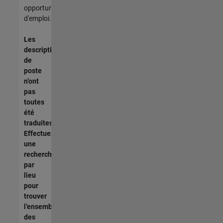
opportunités
d'emploi.
Les
descriptions
de
poste
n’ont
pas
toutes
été
traduites.
Effectuez
une
recherche
par
lieu
pour
trouver
l’ensemble
des