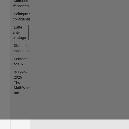
Marques
déposées
Politique de
confidentialité
Lutte
anti-
piratage
Statut des
applications
Contacts
locaux
© 1994-
2026
The
MathWorks,
Inc.