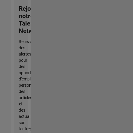
Rejoignez
notre
Talent
Network
Recevez
des
alertes
pour
des
opportunités
d'emploi
personnalisées,
des
articles
et
des
actualités
sur
l'entreprise.