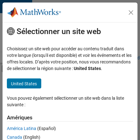
Passer au contenu
Votre
carrière
Sélectionner un site web
chez
MathWorks
Choisissez un site web pour accéder au contenu traduit dans
votre langue (lorsqu'il est disponible) et voir les événements et les
Accueil
Explorer nos opportunités
Adresses de nos bureaux
Étudi
offres locales. D’après votre position, nous vous recommandons
Activer/désactiver l'affichage du menu d
de sélectionner la région suivante :
United States
.
Contenu principal
FILTRER PAR
United States
Applications et outils commerciaux
+
4
Globalisation
Vous pouvez également sélectionner un site web dans la liste
suivante :
Technologies de l’information
Ingénierie de la qualité
Amériques
Applications et services web
América Latina
(Español)
Trier par
Canada
(English)