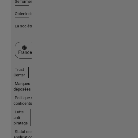
Se former
Obtenir de l'aide
La société
Sélectionner un site web
France
Trust
Center
Marques
déposées
Politique de
confidentialité
Lutte
anti-
piratage
Statut des
applications