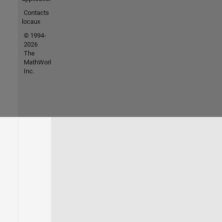
Contacts
locaux
© 1994-
2026
The
MathWorks,
Inc.