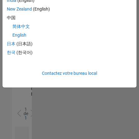
India
(English)
l’ensemble
New Zealand
(English)
des
opportunités
中国
de
简体中文
votre
English
région.
日本
(日本語)
한국
(한국어)
Senior Software Quality Engineer
Senior
Software
Quality
Engineer
Contactez votre bureau local
FR-Meudon
|
Ingénierie de la
qualité |
Expérimenté(e)
1
de
1