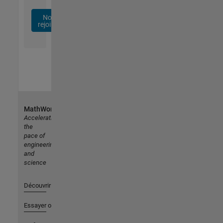
Nous
rejoindre
MathWorks
Accelerating
the
pace of
engineering
and
science
Découvrir les produits
Essayer ou acheter