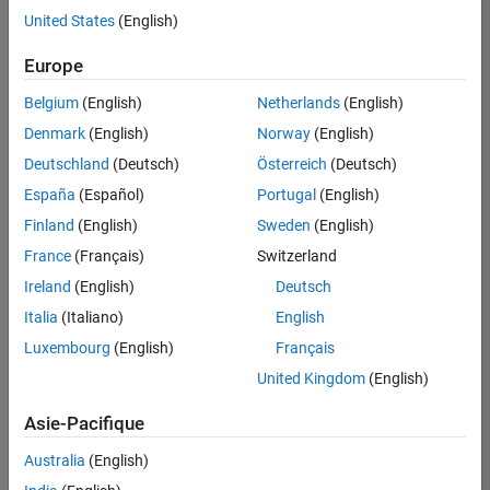
United States
(English)
Enregistrer
les offres
d’emploi
sélectionnées
Europe
Belgium
(English)
Netherlands
(English)
Les
Denmark
(English)
Norway
(English)
descriptions
Deutschland
(Deutsch)
Österreich
(Deutsch)
de
España
(Español)
Portugal
(English)
poste
n’ont
Finland
(English)
Sweden
(English)
pas
France
(Français)
Switzerland
toutes
Ireland
(English)
Deutsch
été
traduites.
Italia
(Italiano)
English
Effectuez
Luxembourg
(English)
Français
une
United Kingdom
(English)
recherche
par
Asie-Pacifique
lieu
pour
Australia
(English)
trouver