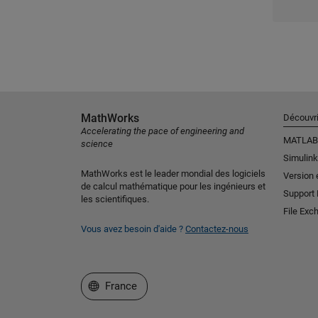
MathWorks
Découvri
Accelerating the pace of engineering and
MATLAB
science
Simulink
MathWorks est le leader mondial des logiciels
Version 
de calcul mathématique pour les ingénieurs et
Support
les scientifiques.
File Exc
Vous avez besoin d'aide ?
Contactez-nous
Sélectionner un site web
France