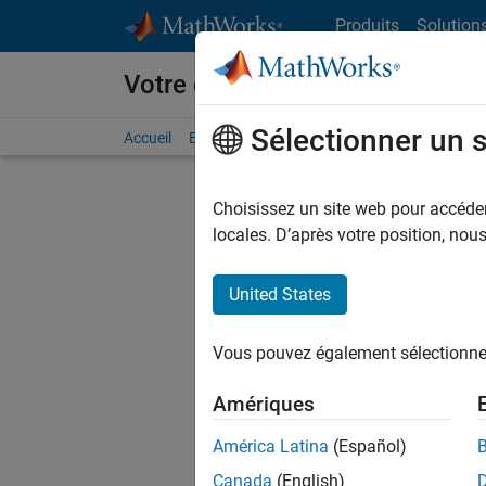
Passer au contenu
Produits
Solution
Votre carrière chez MathWorks
Sélectionner un 
Accueil
Explorer nos opportunités
Adresses de no
Choisissez un site web pour accéder 
FILTRER
locales. D’après votre position, no
United States
Trier p
Vous pouvez également sélectionner 
Enregistr
Amériques
América Latina
(Español)
Les desc
Canada
(English)