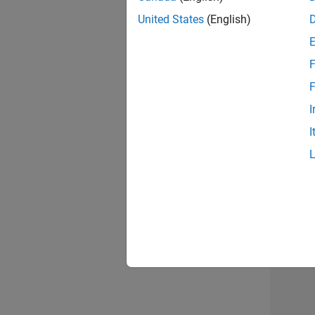
opportun
United States
(English)
Seni
F
F
I
I
1 d