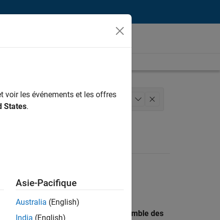
t voir les événements et les offres
lité
Ingénierie des processus logiciels
+
1
d States
.
Asie-Pacifique
Australia
(English)
 recherche par lieu pour trouver l’ensemble des
India
(English)