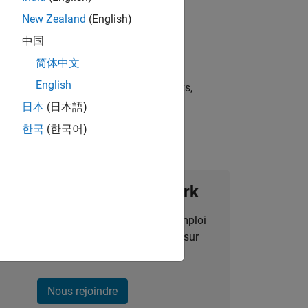
New Zealand
(English)
中国
简体中文
English
st strategies, scalable test frameworks,
日本
(日本語)
한국
(한국어)
ignez notre Talent Network
des alertes pour des opportunités d'emploi
alisées, des articles et des actualités sur
l'entreprise.
Nous rejoindre