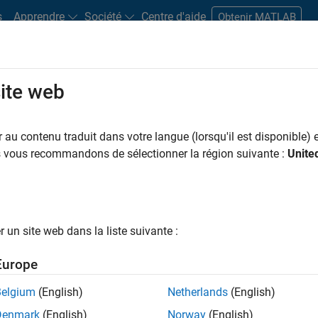
s
Apprendre
Société
Centre d'aide
Obtenir MATLAB
site web
s bureaux
Étudiants et carrières
Ressources
Compte candidat
au contenu traduit dans votre langue (lorsqu'il est disponible) e
 PAR
Applications et outils commerciaux
Globalisation
Ingénierie de la qua
us vous recommandons de sélectionner la région suivante :
Unite
Rédaction technique
ar
un site web dans la liste suivante :
er les offres d’emploi
sélectionnées
Europe
Belgium
(English)
Netherlands
(English)
riptions de poste n’ont pas toutes été traduites. Effectuez une
Denmark
(English)
Norway
(English)