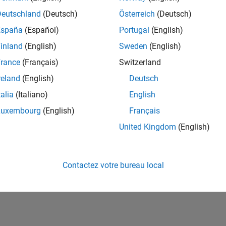
ités de votre région.
Deutschland
(Deutsch)
Österreich
(Deutsch)
España
(Español)
Portugal
(English)
or Software Quality Engineer
Senior Software Quality Engineer
inland
(English)
Sweden
(English)
FR-Meudon
| Ingénierie de la qualité | Expérimenté(e)
rance
(Français)
Switzerland
Leverage your C/C++ development skills to design and develop te
automated test suites, Hands-on testing for Polyspace.
reland
(English)
Deutsch
talia
(Italiano)
English
e
1
Luxembourg
(English)
Français
United Kingdom
(English)
Rejo
Recevez 
Contactez votre bureau local
personn