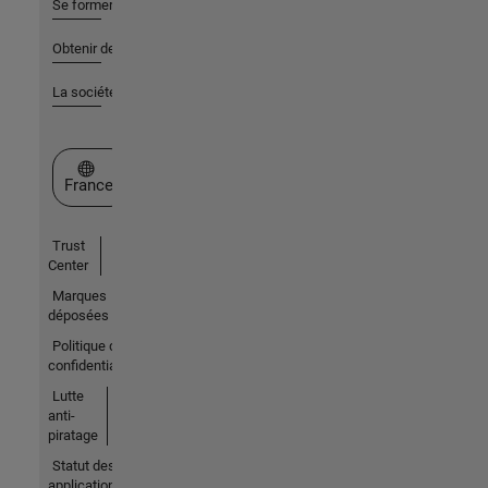
Se former
Obtenir de l'aide
La société
Sélectionner un site web
France
Trust
Center
Marques
déposées
Politique de
confidentialité
Lutte
anti-
piratage
Statut des
applications