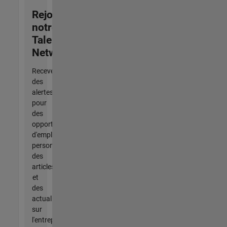
Rejoignez
notre
Talent
Network
Recevez
des
alertes
pour
des
opportunités
d'emploi
personnalisées,
des
articles
et
des
actualités
sur
l'entreprise.