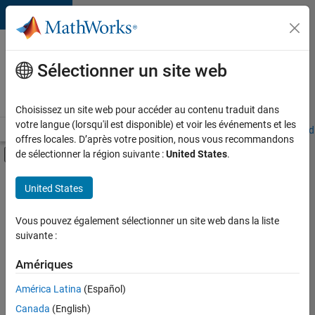
Passer au contenu
Votre
carrière
Sélectionner un site web
chez
MathWorks
Choisissez un site web pour accéder au contenu traduit dans
votre langue (lorsqu'il est disponible) et voir les événements et les
Accueil
Explorer nos opportunités
Adresses de nos bureaux
Étudi
offres locales. D’après votre position, nous vous recommandons
Activer/désactiver l'affichage du menu d
de sélectionner la région suivante :
United States
.
Contenu principal
FILTRER PAR
United States
Support avancé
+
5
Applications et outils commerciaux
Vous pouvez également sélectionner un site web dans la liste
suivante :
Développement de produits
Gestion des programmes
Amériques
Ingénierie de la qualité
América Latina
(Español)
Trier par
Ingénierie des processus logiciels
Canada
(English)