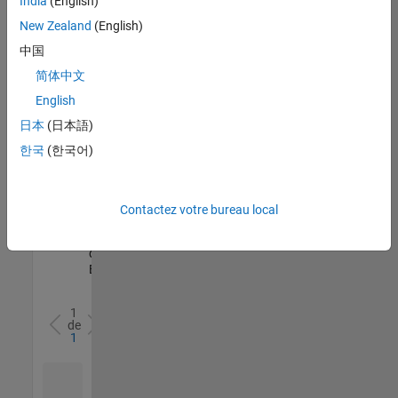
India
(English)
l’ensemble
New Zealand
(English)
des
opportunités
中国
de
简体中文
votre
English
région.
日本
(日本語)
한국
(한국어)
Senior Software Quality Engineer
Senior
Software
Quality
Engineer
Contactez votre bureau local
FR-Meudon
|
Ingénierie de la
qualité |
Expérimenté(e)
1
de
1