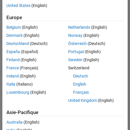
United States
(English)
Enregistrer
les offres
d’emploi
sélectionnées
Europe
Belgium
(English)
Netherlands
(English)
Les
Denmark
(English)
Norway
(English)
descriptions
Deutschland
(Deutsch)
Österreich
(Deutsch)
de
España
(Español)
Portugal
(English)
poste
n’ont
Finland
(English)
Sweden
(English)
pas
France
(Français)
Switzerland
toutes
Ireland
(English)
Deutsch
été
traduites.
Italia
(Italiano)
English
Effectuez
Luxembourg
(English)
Français
une
United Kingdom
(English)
recherche
par
Asie-Pacifique
lieu
pour
Australia
(English)
trouver