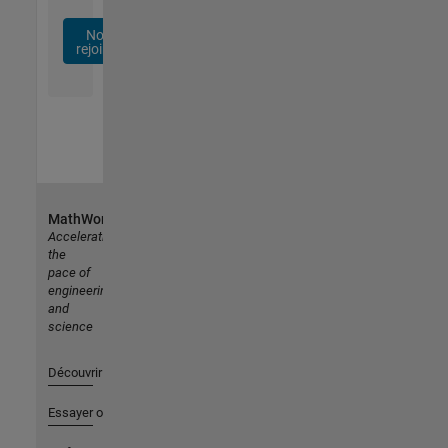
Nous
rejoindre
MathWorks
Accelerating
the
pace of
engineering
and
science
Découvrir les produits
Essayer ou acheter