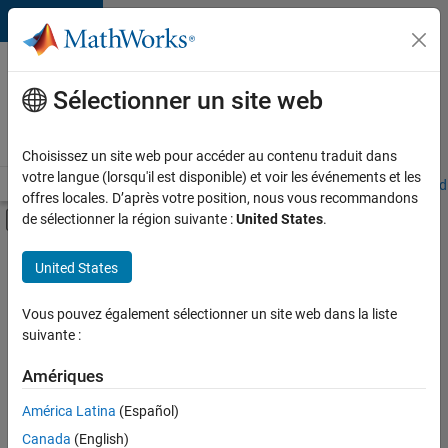
Passer au contenu
Votre
carrière
Sélectionner un site web
chez
MathWorks
Choisissez un site web pour accéder au contenu traduit dans
votre langue (lorsqu'il est disponible) et voir les événements et les
Accueil
Explorer nos opportunités
Adresses de nos bureaux
Étudi
offres locales. D’après votre position, nous vous recommandons
Activer/désactiver l'affichage du menu d
de sélectionner la région suivante :
United States
.
Contenu principal
FILTRER PAR
United States
Programme destiné aux nouvelles carrières (EDG)
+
3
Technologies de l’information
Vous pouvez également sélectionner un site web dans la liste
suivante :
Ingénierie de la qualité
Ingénierie des versions
Amériques
América Latina
(Español)
Trier par
Canada
(English)