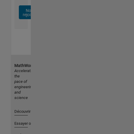
Nous
rejoindre
MathWorks
Accelerating
the
pace of
engineering
and
science
Découvrir les produits
Essayer ou acheter