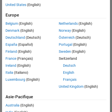
United States
(English)
Enregistrer
les offres
d’emploi
sélectionnées
Europe
Belgium
(English)
Netherlands
(English)
Les
Denmark
(English)
Norway
(English)
descriptions
Deutschland
(Deutsch)
Österreich
(Deutsch)
de
España
(Español)
Portugal
(English)
poste
n’ont
Finland
(English)
Sweden
(English)
pas
France
(Français)
Switzerland
toutes
Ireland
(English)
Deutsch
été
traduites.
Italia
(Italiano)
English
Effectuez
Luxembourg
(English)
Français
une
United Kingdom
(English)
recherche
par
Asie-Pacifique
lieu
pour
Australia
(English)
trouver