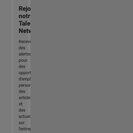
Rejoignez
notre
Talent
Network
Recevez
des
alertes
pour
des
opportunités
d'emploi
personnalisées,
des
articles
et
des
actualités
sur
l'entreprise.