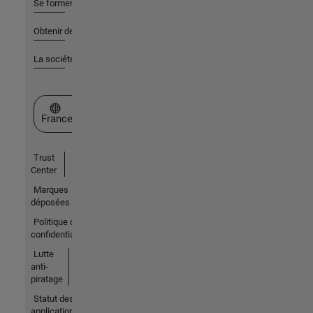
Se former
Obtenir de l'aide
La société
Sélectionner un site web
France
Trust
Center
Marques
déposées
Politique de
confidentialité
Lutte
anti-
piratage
Statut des
applications