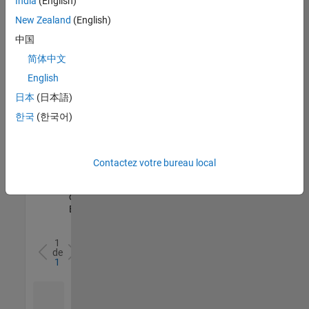
India
(English)
l’ensemble
New Zealand
(English)
des
opportunités
中国
de
简体中文
votre
English
région.
日本
(日本語)
한국
(한국어)
Senior Software Quality Engineer
Senior
Software
Quality
Engineer
Contactez votre bureau local
FR-Meudon
|
Ingénierie de la
qualité |
Expérimenté(e)
1
de
1