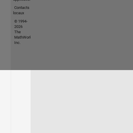
Contacts
locaux
© 1994-
2026
The
MathWorks,
Inc.