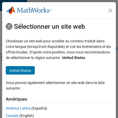
Passer au contenu
Votre
carrière
Sélectionner un site web
chez
MathWorks
Choisissez un site web pour accéder au contenu traduit dans
votre langue (lorsqu'il est disponible) et voir les événements et les
Accueil
Explorer nos opportunités
Adresses de nos bureaux
Étudi
offres locales. D’après votre position, nous vous recommandons
Activer/désactiver l'affichage du menu d
de sélectionner la région suivante :
United States
.
Contenu principal
FILTRER PAR
United States
Programme destiné aux nouvelles carrières (EDG)
+
5
Technologies de l’information
Vous pouvez également sélectionner un site web dans la liste
suivante :
Infrastructure et architecture
Développement de produits
Amériques
Ingénierie de la qualité
Actuellement,
América Latina
(Español)
il n’y a
Ingénierie des versions
Canada
(English)
aucune