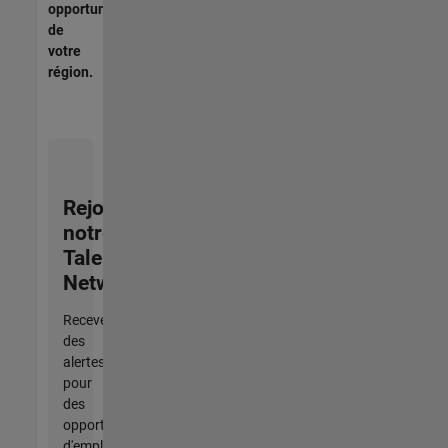
opportunités
de
votre
région.
Rejoignez
notre
Talent
Network
Recevez
des
alertes
pour
des
opportunités
d'emploi