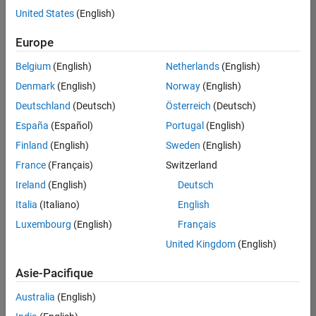
offre
United States
(English)
d'emploi
disponible
Europe
correspondant
à vos
Belgium
(English)
Netherlands
(English)
critères
Denmark
(English)
Norway
(English)
de
recherche.
Deutschland
(Deutsch)
Österreich
(Deutsch)
Vous
España
(Español)
Portugal
(English)
pouvez
Finland
(English)
Sweden
(English)
élargir
France
(Français)
Switzerland
votre
recherche
Ireland
(English)
Deutsch
ou
Italia
(Italiano)
English
afficher
Luxembourg
(English)
Français
l’ensemble
des
United Kingdom
(English)
offres
Asie-Pacifique
d'emploi
.
Si
Australia
(English)
malgré