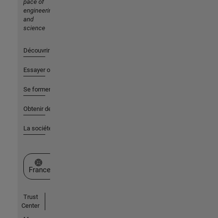
pace of
engineering
and
science
Découvrir les produits
Essayer ou acheter
Se former
Obtenir de l'aide
La société
Sélectionner un site web
France
Trust
Center