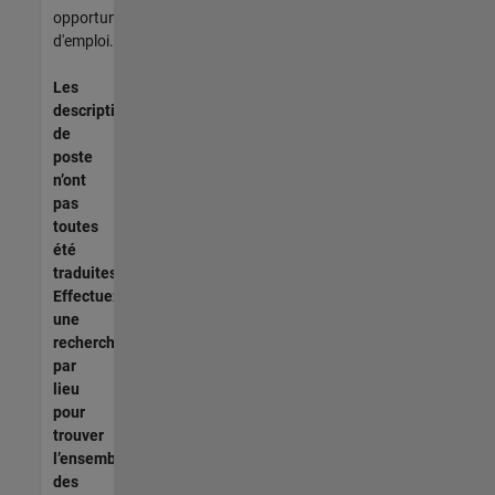
opportunités
d'emploi.
Les
descriptions
de
poste
n’ont
pas
toutes
été
traduites.
Effectuez
une
recherche
par
lieu
pour
trouver
l’ensemble
des