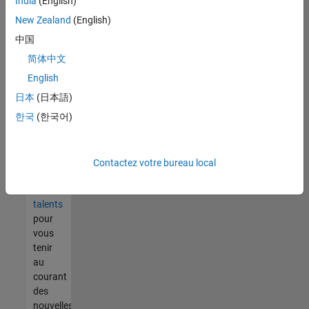
India
(English)
tout
vous
New Zealand
(English)
ne
中国
trouvez
简体中文
pas
d'offre
English
qui
日本
(日本語)
corresponde
한국
(한국어)
à vos
qualifications,
rejoignez
notre
Contactez votre bureau local
réseau
de
talents
pour
vous
tenir
au
courant
des
nouvelles