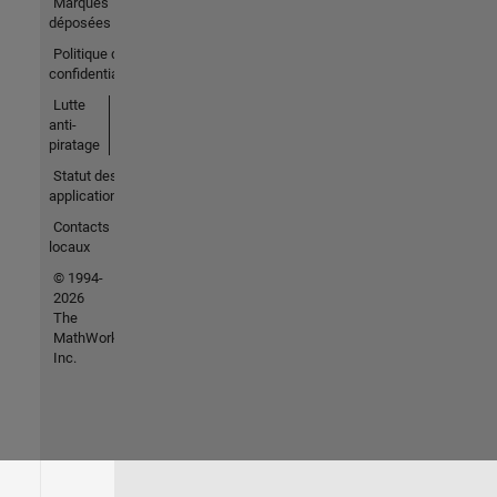
Marques
déposées
Politique de
confidentialité
Lutte
anti-
piratage
Statut des
applications
Contacts
locaux
© 1994-
2026
The
MathWorks,
Inc.