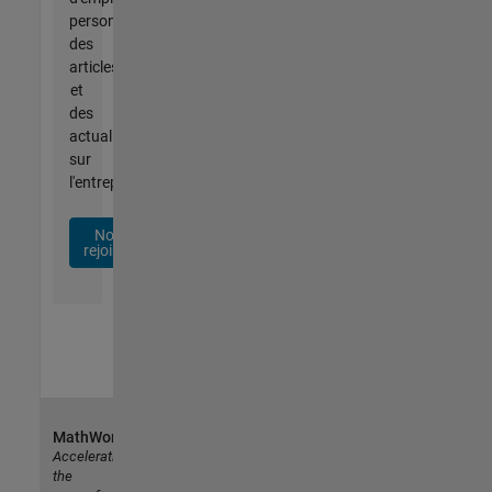
personnalisées,
des
articles
et
des
actualités
sur
l'entreprise.
Nous
rejoindre
MathWorks
Accelerating
the