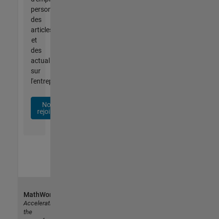
personnalisées,
des
articles
et
des
actualités
sur
l'entreprise.
Nous
rejoindre
MathWorks
Accelerating
the