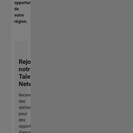
opportunités
de
votre
région.
Rejoignez
notre
Talent
Network
Recevez
des
alertes
pour
des
opportunités
d'emploi