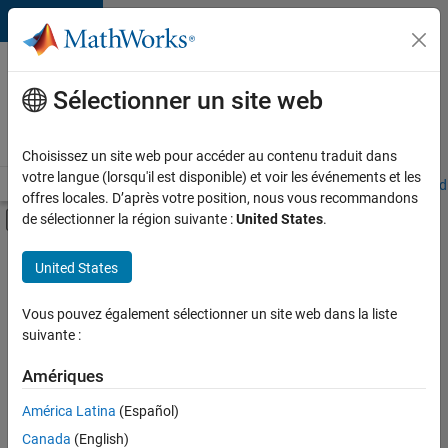
Passer au contenu
Votre
carrière
Sélectionner un site web
chez
MathWorks
Choisissez un site web pour accéder au contenu traduit dans
votre langue (lorsqu'il est disponible) et voir les événements et les
Accueil
Explorer nos opportunités
Adresses de nos bureaux
Étudi
offres locales. D’après votre position, nous vous recommandons
Activer/désactiver l'affichage du menu d
de sélectionner la région suivante :
United States
.
Contenu principal
FILTRER PAR
United States
Support avancé
+
4
Technologies de l’information
Vous pouvez également sélectionner un site web dans la liste
suivante :
Infrastructure et architecture
Ingénierie de la qualité
Amériques
Ingénierie des processus logiciels
Actuellement,
América Latina
(Español)
il n’y a
Canada
(English)
aucune