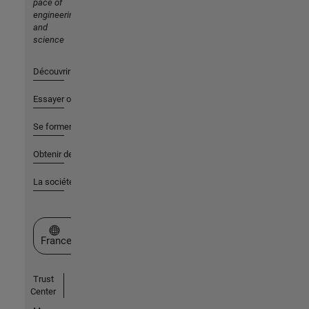
pace of
engineering
and
science
Découvrir les produits
Essayer ou acheter
Se former
Obtenir de l'aide
La société
Sélectionner un site web
France
Trust
Center