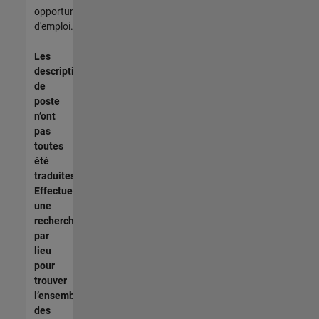
opportunités
d'emploi.
Les
descriptions
de
poste
n’ont
pas
toutes
été
traduites.
Effectuez
une
recherche
par
lieu
pour
trouver
l’ensemble
des