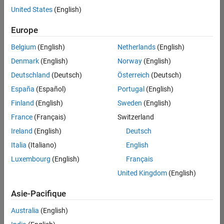
offre
United States
(English)
d'emploi
disponible
Europe
correspondant
à vos
Belgium
(English)
Netherlands
(English)
critères
Denmark
(English)
Norway
(English)
de
recherche.
Deutschland
(Deutsch)
Österreich
(Deutsch)
Vous
España
(Español)
Portugal
(English)
pouvez
Finland
(English)
Sweden
(English)
élargir
France
(Français)
Switzerland
votre
recherche
Ireland
(English)
Deutsch
ou
Italia
(Italiano)
English
afficher
Luxembourg
(English)
Français
l’ensemble
des
United Kingdom
(English)
offres
Asie-Pacifique
d'emploi
.
Si
Australia
(English)
malgré