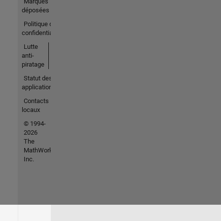
Marques
déposées
Politique de
confidentialité
Lutte
anti-
piratage
Statut des
applications
Contacts
locaux
© 1994-
2026
The
MathWorks,
Inc.