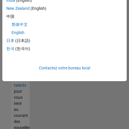
India
(English)
tout
vous
New Zealand
(English)
ne
中国
trouvez
简体中文
pas
d'offre
English
qui
日本
(日本語)
corresponde
한국
(한국어)
à vos
qualifications,
rejoignez
notre
Contactez votre bureau local
réseau
de
talents
pour
vous
tenir
au
courant
des
nouvelles