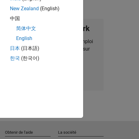
New Zealand
(English)
中国
ignez notre Talent Network
简体中文
English
des alertes pour des opportunités d'emploi
日本
(日本語)
alisées, des articles et des actualités sur
l'entreprise.
한국
(한국어)
Nous rejoindre
Obtenir de l'aide
La société