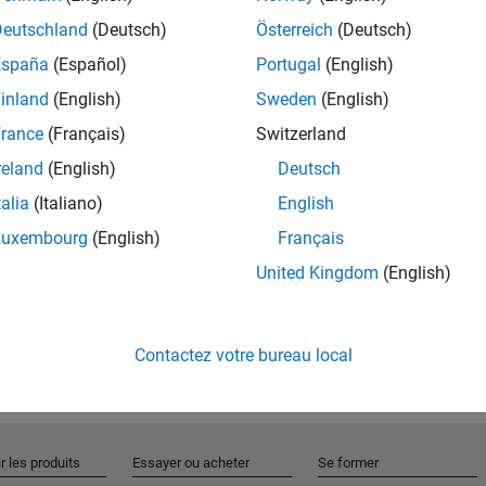
Deutschland
(Deutsch)
Österreich
(Deutsch)
España
(Español)
Portugal
(English)
Rejo
inland
(English)
Sweden
(English)
rance
(Français)
Switzerland
Recevez 
reland
(English)
Deutsch
personn
talia
(Italiano)
English
Luxembourg
(English)
Français
United Kingdom
(English)
Contactez votre bureau local
r les produits
Essayer ou acheter
Se former