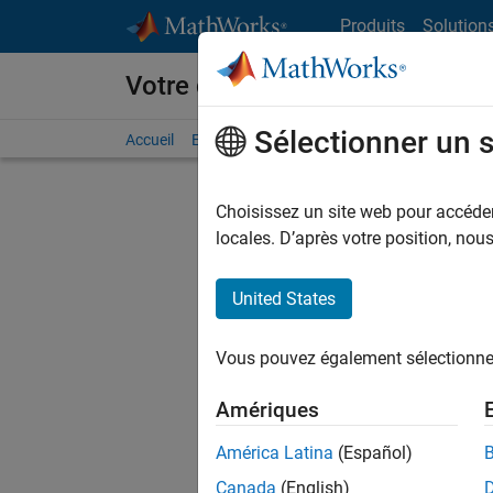
Passer au contenu
Produits
Solution
Votre carrière chez MathWorks
Sélectionner un 
Accueil
Explorer nos opportunités
Adresses de no
Choisissez un site web pour accéder 
locales. D’après votre position, no
United States
Actuell
Vous pou
Vous pouvez également sélectionner 
d'offre q
opportun
Amériques
Les desc
América Latina
(Español)
opportun
Canada
(English)