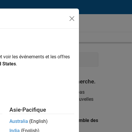
t voir les événements et les offres
alisation
Ingénierie de la qualité
d States
.
espondant à vos critères de recherche.
emploi
. Si malgré tout vous ne trouvez pas
ents
pour vous tenir au courant des nouvelles
Asie-Pacifique
 recherche par lieu pour trouver l’ensemble des
Australia
(English)
India
(English)