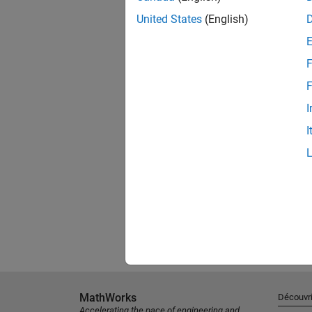
United States
(English)
F
F
I
I
MathWorks
Découvri
Accelerating the pace of engineering and