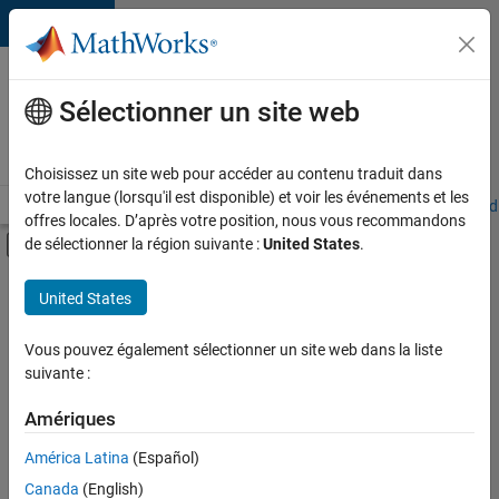
Passer au contenu
Votre
carrière
Sélectionner un site web
chez
MathWorks
Choisissez un site web pour accéder au contenu traduit dans
votre langue (lorsqu'il est disponible) et voir les événements et les
Accueil
Explorer nos opportunités
Adresses de nos bureaux
Étudi
offres locales. D’après votre position, nous vous recommandons
Activer/désactiver l'affichage du menu d
de sélectionner la région suivante :
United States
.
Contenu principal
FILTRER PAR
United States
Technologies de l’information
+
9
Support client
Vous pouvez également sélectionner un site web dans la liste
suivante :
Ventes pour l'éducation
Opérations commerciales
Amériques
Communication marketing
Actuellement,
América Latina
(Español)
il n’y a
Équipe Business Model
Canada
(English)
aucune