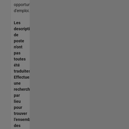
opportunités
d'emploi.
Les
descriptions
de
poste
n’ont
pas
toutes
été
traduites.
Effectuez
une
recherche
par
lieu
pour
trouver
l’ensemble
des