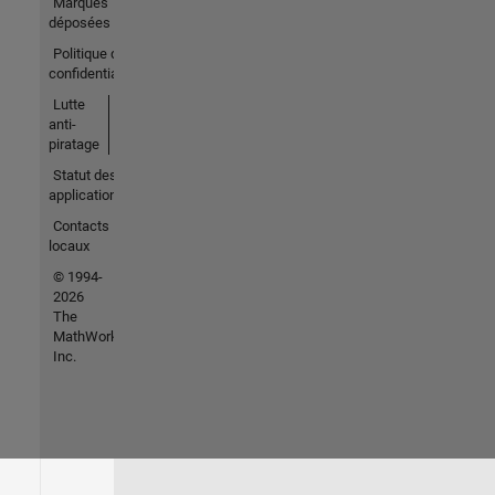
Marques
déposées
Politique de
confidentialité
Lutte
anti-
piratage
Statut des
applications
Contacts
locaux
© 1994-
2026
The
MathWorks,
Inc.