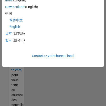
India
(English)
tout
vous
New Zealand
(English)
ne
中国
trouvez
简体中文
pas
d'offre
English
qui
日本
(日本語)
corresponde
한국
(한국어)
à vos
qualifications,
rejoignez
notre
Contactez votre bureau local
réseau
de
talents
pour
vous
tenir
au
courant
des
nouvelles