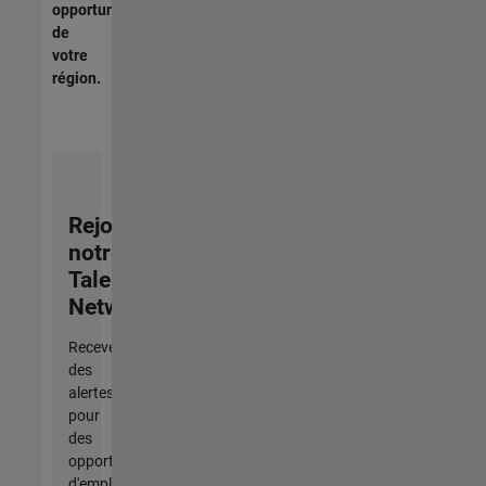
opportunités
de
votre
région.
Rejoignez
notre
Talent
Network
Recevez
des
alertes
pour
des
opportunités
d'emploi