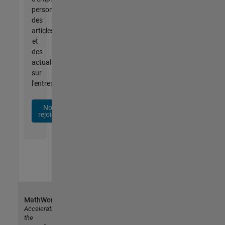
personnalisées,
des
articles
et
des
actualités
sur
l'entreprise.
Nous
rejoindre
MathWorks
Accelerating
the