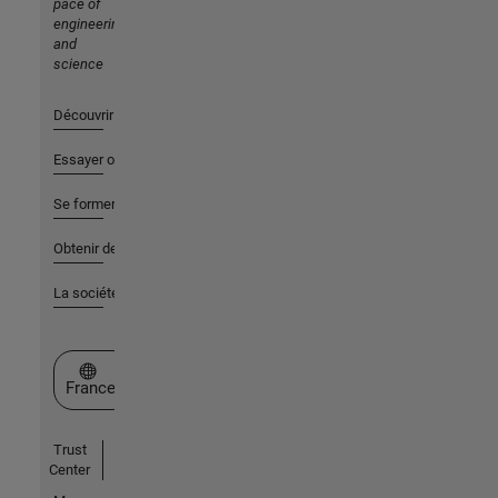
pace of
engineering
and
science
Découvrir les produits
Essayer ou acheter
Se former
Obtenir de l'aide
La société
Sélectionner un site web
France
Trust
Center