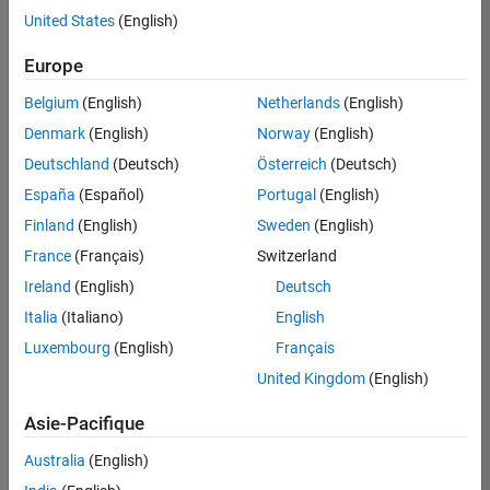
Finances et opérations
offre
United States
(English)
d'emploi
Ressources humaines
disponible
Europe
correspondant
Juridique
à vos
Belgium
(English)
Netherlands
(English)
Services administratifs
critères
Denmark
(English)
Norway
(English)
de
recherche.
Deutschland
(Deutsch)
Österreich
(Deutsch)
Vous
España
(Español)
Portugal
(English)
pouvez
Finland
(English)
Sweden
(English)
élargir
France
(Français)
Switzerland
votre
recherche
Ireland
(English)
Deutsch
ou
Italia
(Italiano)
English
afficher
Luxembourg
(English)
Français
l’ensemble
des
United Kingdom
(English)
offres
Asie-Pacifique
d'emploi
.
Si
Australia
(English)
malgré