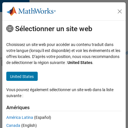
Passer au contenu
Votre
carrière
Sélectionner un site web
chez
MathWorks
Choisissez un site web pour accéder au contenu traduit dans
votre langue (lorsqu'il est disponible) et voir les événements et les
Accueil
Explorer nos opportunités
Adresses de nos bureaux
Étudi
offres locales. D’après votre position, nous vous recommandons
Activer/désactiver l'affichage du menu d
de sélectionner la région suivante :
United States
.
Contenu principal
FILTRER PAR
United States
Développement de produits
+
3
Ingénierie des versions
Vous pouvez également sélectionner un site web dans la liste
suivante :
Rédaction technique
Applications et services web
Amériques
Actuellement,
América Latina
(Español)
il n’y a
Canada
(English)
aucune