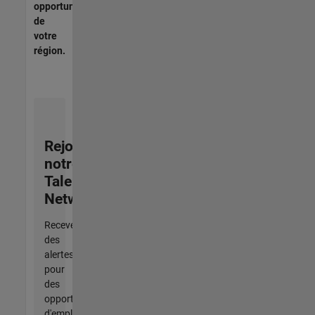
opportunités
de
votre
région.
Rejoignez
notre
Talent
Network
Recevez
des
alertes
pour
des
opportunités
d'emploi