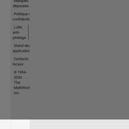
Marques
déposées
Politique de
confidentialité
Lutte
anti-
piratage
Statut des
applications
Contacts
locaux
© 1994-
2026
The
MathWorks,
Inc.