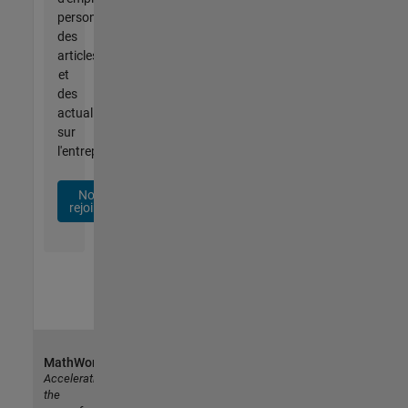
personnalisées,
des
articles
et
des
actualités
sur
l'entreprise.
Nous
rejoindre
MathWorks
Accelerating
the