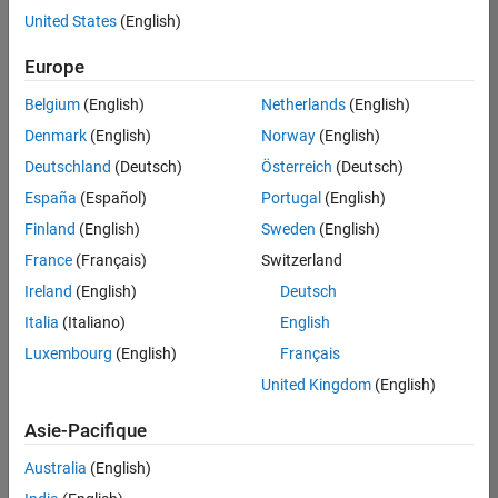
offre
United States
(English)
d'emploi
disponible
Europe
correspondant
à vos
Belgium
(English)
Netherlands
(English)
critères
Denmark
(English)
Norway
(English)
de
recherche.
Deutschland
(Deutsch)
Österreich
(Deutsch)
Vous
España
(Español)
Portugal
(English)
pouvez
Finland
(English)
Sweden
(English)
élargir
France
(Français)
Switzerland
votre
recherche
Ireland
(English)
Deutsch
ou
Italia
(Italiano)
English
afficher
Luxembourg
(English)
Français
l’ensemble
des
United Kingdom
(English)
offres
Asie-Pacifique
d'emploi
.
Si
Australia
(English)
malgré