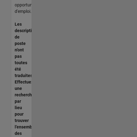
opportunités
d'emploi.
Les
descriptions
de
poste
n’ont
pas
toutes
été
traduites.
Effectuez
une
recherche
par
lieu
pour
trouver
l’ensemble
des