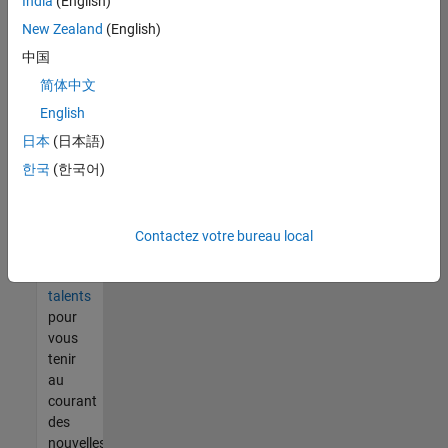
India
(English)
tout
vous
New Zealand
(English)
ne
中国
trouvez
简体中文
pas
d'offre
English
qui
日本
(日本語)
corresponde
한국
(한국어)
à vos
qualifications,
rejoignez
notre
Contactez votre bureau local
réseau
de
talents
pour
vous
tenir
au
courant
des
nouvelles