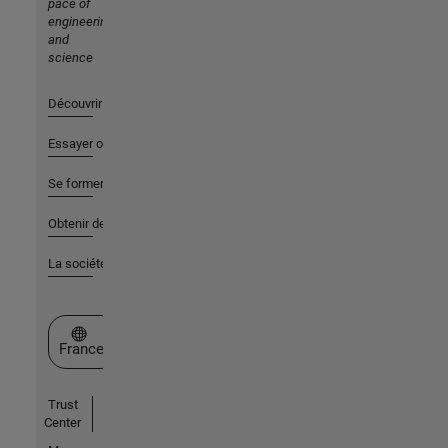
pace of
engineering
and
science
Découvrir les produits
Essayer ou acheter
Se former
Obtenir de l'aide
La société
Sélectionner un site web
France
Trust
Center