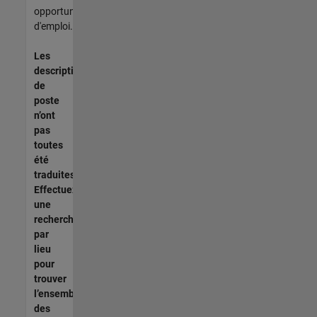
opportunités
d'emploi.
Les
descriptions
de
poste
n’ont
pas
toutes
été
traduites.
Effectuez
une
recherche
par
lieu
pour
trouver
l’ensemble
des