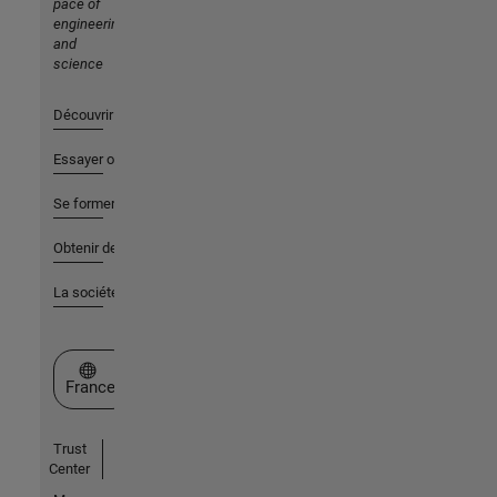
pace of
engineering
and
science
Découvrir les produits
Essayer ou acheter
Se former
Obtenir de l'aide
La société
Sélectionner un site web
France
Trust
Center