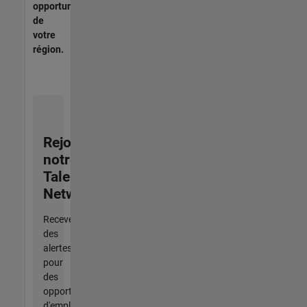
opportunités
de
votre
région.
Rejoignez
notre
Talent
Network
Recevez
des
alertes
pour
des
opportunités
d'emploi