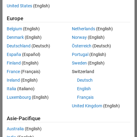
offre
United States
(English)
d'emploi
disponible
Europe
correspondant
à vos
Belgium
(English)
Netherlands
(English)
critères
Denmark
(English)
Norway
(English)
de
recherche.
Deutschland
(Deutsch)
Österreich
(Deutsch)
Vous
España
(Español)
Portugal
(English)
pouvez
Finland
(English)
Sweden
(English)
élargir
France
(Français)
Switzerland
votre
recherche
Ireland
(English)
Deutsch
ou
Italia
(Italiano)
English
afficher
Luxembourg
(English)
Français
l’ensemble
des
United Kingdom
(English)
offres
Asie-Pacifique
d'emploi
.
Si
Australia
(English)
malgré