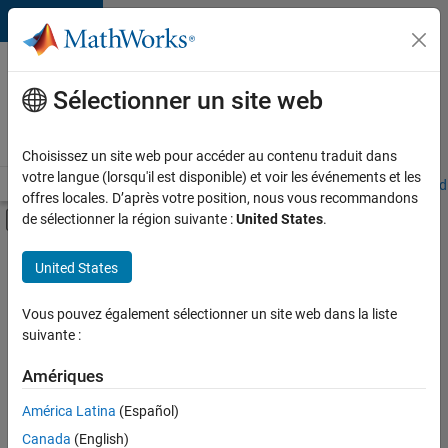
Passer au contenu
Votre
carrière
Sélectionner un site web
chez
MathWorks
Choisissez un site web pour accéder au contenu traduit dans
votre langue (lorsqu'il est disponible) et voir les événements et les
Accueil
Explorer nos opportunités
Adresses de nos bureaux
Étudi
offres locales. D’après votre position, nous vous recommandons
Activer/désactiver l'affichage du menu d
de sélectionner la région suivante :
United States
.
Contenu principal
FILTRER PAR
United States
Technologies de l’information
+
4
Développement de produits
Vous pouvez également sélectionner un site web dans la liste
suivante :
Ingénierie des versions
Rédaction technique
Amériques
Applications et services web
Actuellement,
América Latina
(Español)
il n’y a
Canada
(English)
aucune