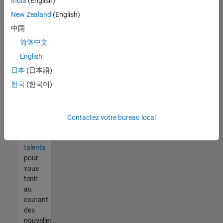
India
(English)
tout
vous
New Zealand
(English)
ne
中国
trouvez
简体中文
pas
d'offre
English
qui
日本
(日本語)
corresponde
한국
(한국어)
à vos
qualifications,
rejoignez
notre
Contactez votre bureau local
réseau
de
talents
pour
vous
tenir
au
courant
des
nouvelles