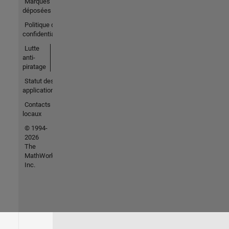
Marques
déposées
Politique de
confidentialité
Lutte
anti-
piratage
Statut des
applications
Contacts
locaux
© 1994-
2026
The
MathWorks,
Inc.