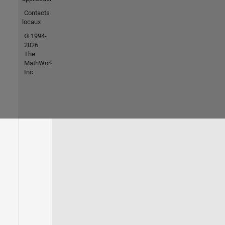
Contacts
locaux
© 1994-
2026
The
MathWorks,
Inc.