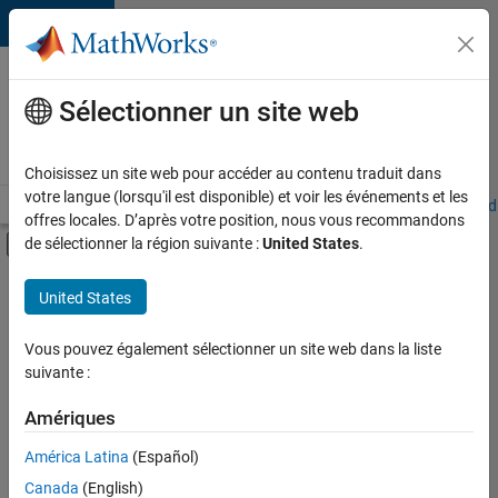
Passer au contenu
Votre
carrière
Sélectionner un site web
chez
MathWorks
Choisissez un site web pour accéder au contenu traduit dans
votre langue (lorsqu'il est disponible) et voir les événements et les
Accueil
Explorer nos opportunités
Adresses de nos bureaux
Étudi
offres locales. D’après votre position, nous vous recommandons
Activer/désactiver l'affichage du menu d
de sélectionner la région suivante :
United States
.
Contenu principal
FILTRER PAR
United States
Programme destiné aux nouvelles carrières (EDG)
+
5
Technologies de l’information
Vous pouvez également sélectionner un site web dans la liste
suivante :
Développement de produits
Ingénierie de la qualité
Amériques
Ingénierie des processus logiciels
América Latina
(Español)
Trier par
Rédaction technique
Canada
(English)