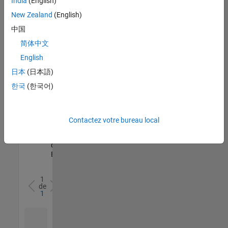
India
(English)
l’ensemble
New Zealand
(English)
des
opportunités
中国
de
简体中文
votre
English
région.
日本
(日本語)
한국
(한국어)
Senior Software Quality Engineer
Senior
Software
Quality
Engineer
Contactez votre bureau local
FR-Meudon
|
Ingénierie de la
qualité |
Expérimenté(e)
1
de
1