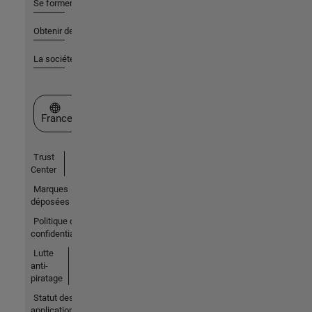
Se former
Obtenir de l'aide
La société
Sélectionner un site web
France
Trust
Center
Marques
déposées
Politique de
confidentialité
Lutte
anti-
piratage
Statut des
applications