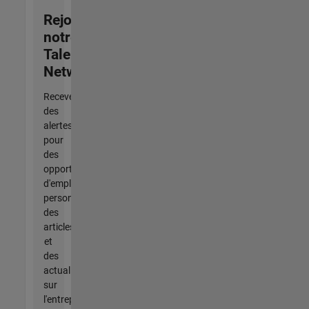
Rejoignez
notre
Talent
Network
Recevez
des
alertes
pour
des
opportunités
d'emploi
personnalisées,
des
articles
et
des
actualités
sur
l'entreprise.