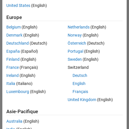
United States
(English)
Enregistrer
les offres
d’emploi
sélectionnées
Europe
Belgium
(English)
Netherlands
(English)
Les
Denmark
(English)
Norway
(English)
descriptions
Deutschland
(Deutsch)
Österreich
(Deutsch)
de
España
(Español)
Portugal
(English)
poste
n’ont
Finland
(English)
Sweden
(English)
pas
France
(Français)
Switzerland
toutes
Ireland
(English)
Deutsch
été
traduites.
Italia
(Italiano)
English
Effectuez
Luxembourg
(English)
Français
une
United Kingdom
(English)
recherche
par
Asie-Pacifique
lieu
pour
Australia
(English)
trouver