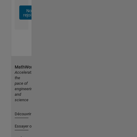
Nous
rejoindre
MathWorks
Accelerating
the
pace of
engineering
and
science
Découvrir les produits
Essayer ou acheter