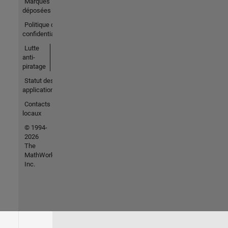
Marques
déposées
Politique de
confidentialité
Lutte
anti-
piratage
Statut des
applications
Contacts
locaux
© 1994-
2026
The
MathWorks,
Inc.