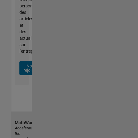
personnalisées,
des
articles
et
des
actualités
sur
l'entreprise.
Nous
rejoindre
MathWorks
Accelerating
the