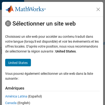
Passer au contenu
Votre
carrière
Sélectionner un site web
chez
MathWorks
Choisissez un site web pour accéder au contenu traduit dans
votre langue (lorsqu'il est disponible) et voir les événements et les
Accueil
Explorer nos opportunités
Adresses de nos bureaux
Étudi
offres locales. D’après votre position, nous vous recommandons
Activer/désactiver l'affichage du menu d
de sélectionner la région suivante :
United States
.
Contenu principal
FILTRER PAR
United States
Technologies de l’information
+
3
Opérations commerciales
Vous pouvez également sélectionner un site web dans la liste
suivante :
Services marketing
Services administratifs
Amériques
Actuellement,
América Latina
(Español)
il n’y a
Canada
(English)
aucune