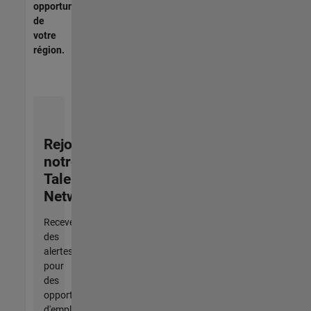
opportunités
de
votre
région.
Rejoignez
notre
Talent
Network
Recevez
des
alertes
pour
des
opportunités
d'emploi