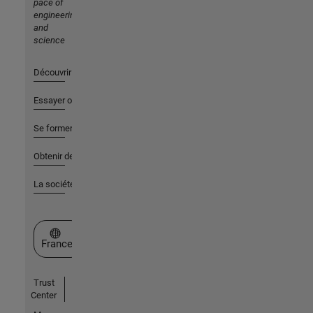
pace of
engineering
and
science
Découvrir les produits
Essayer ou acheter
Se former
Obtenir de l'aide
La société
Sélectionner un site web
France
Trust
Center