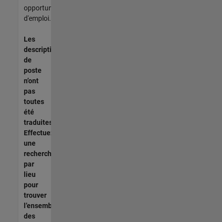
opportunités
d'emploi.
Les
descriptions
de
poste
n’ont
pas
toutes
été
traduites.
Effectuez
une
recherche
par
lieu
pour
trouver
l’ensemble
des