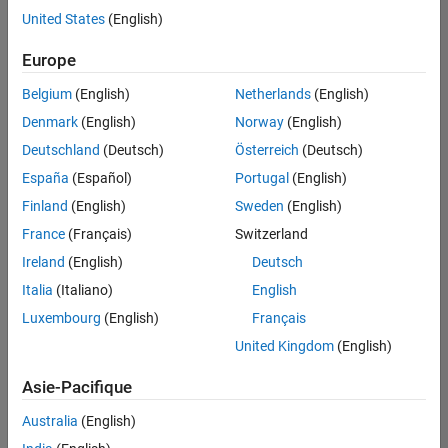
offre
United States
(English)
d'emploi
disponible
Europe
correspondant
à vos
Belgium
(English)
Netherlands
(English)
critères
Denmark
(English)
Norway
(English)
de
recherche.
Deutschland
(Deutsch)
Österreich
(Deutsch)
Vous
España
(Español)
Portugal
(English)
pouvez
Finland
(English)
Sweden
(English)
élargir
France
(Français)
Switzerland
votre
recherche
Ireland
(English)
Deutsch
ou
Italia
(Italiano)
English
afficher
Luxembourg
(English)
Français
l’ensemble
des
United Kingdom
(English)
offres
Asie-Pacifique
d'emploi
.
Si
Australia
(English)
malgré