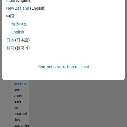
India
(English)
tout
vous
New Zealand
(English)
ne
中国
trouvez
简体中文
pas
d'offre
English
qui
日本
(日本語)
corresponde
한국
(한국어)
à vos
qualifications,
rejoignez
notre
Contactez votre bureau local
réseau
de
talents
pour
vous
tenir
au
courant
des
nouvelles