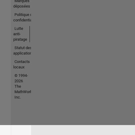
Marques
déposées
Politique de
confidentialité
Lutte
anti-
piratage
Statut des
applications
Contacts
locaux
© 1994-
2026
The
MathWorks,
Inc.