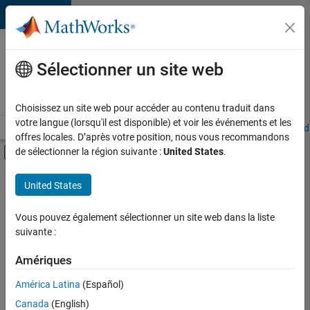
Passer au contenu
Votre
carrière
Sélectionner un site web
chez
MathWorks
Choisissez un site web pour accéder au contenu traduit dans
votre langue (lorsqu'il est disponible) et voir les événements et les
Accueil
Explorer nos opportunités
Adresses de nos bureaux
Étudi
offres locales. D’après votre position, nous vous recommandons
Activer/désactiver l'affichage du menu d
de sélectionner la région suivante :
United States
.
Contenu principal
FILTRER PAR
United States
Technologies de l’information
+
3
Communication marketing
Vous pouvez également sélectionner un site web dans la liste
suivante :
Juridique
Services administratifs
Amériques
Actuellement,
América Latina
(Español)
il n’y a
Canada
(English)
aucune