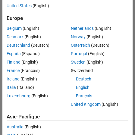
offre
United States
(English)
d'emploi
disponible
Europe
correspondant
à vos
Belgium
(English)
Netherlands
(English)
critères
Denmark
(English)
Norway
(English)
de
recherche.
Deutschland
(Deutsch)
Österreich
(Deutsch)
Vous
España
(Español)
Portugal
(English)
pouvez
Finland
(English)
Sweden
(English)
élargir
France
(Français)
Switzerland
votre
recherche
Ireland
(English)
Deutsch
ou
Italia
(Italiano)
English
afficher
Luxembourg
(English)
Français
l’ensemble
des
United Kingdom
(English)
offres
Asie-Pacifique
d'emploi
.
Si
Australia
(English)
malgré