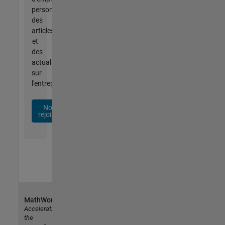
personnalisées,
des
articles
et
des
actualités
sur
l'entreprise.
Nous
rejoindre
MathWorks
Accelerating
the