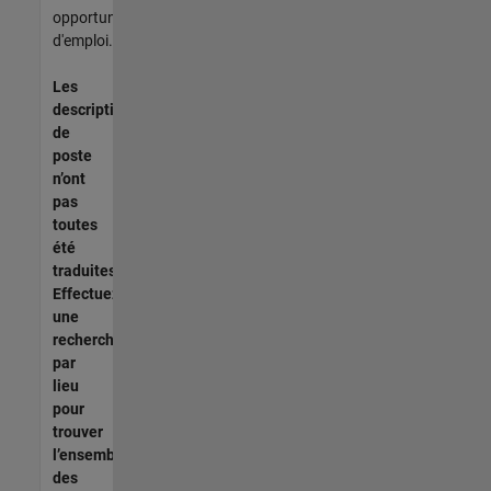
opportunités
d'emploi.
Les
descriptions
de
poste
n’ont
pas
toutes
été
traduites.
Effectuez
une
recherche
par
lieu
pour
trouver
l’ensemble
des