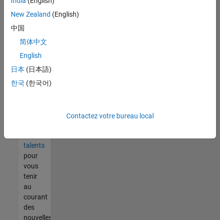
India
(English)
tout
vous
New Zealand
(English)
ne
中国
trouvez
简体中文
pas
d'offre
English
qui
日本
(日本語)
corresponde
한국
(한국어)
à vos
qualifications,
rejoignez
notre
Contactez votre bureau local
réseau
de
talents
pour
vous
tenir
au
courant
des
nouvelles