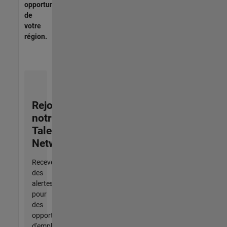
opportunités
de
votre
région.
Rejoignez
notre
Talent
Network
Recevez
des
alertes
pour
des
opportunités
d'emploi