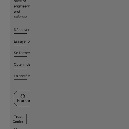
pace of
engineering
and
science
Découvrir les produits
Essayer ou acheter
Se former
Obtenir de l'aide
La société
Sélectionner un site web
France
Trust
Center