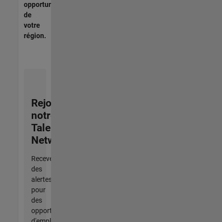
opportunités
de
votre
région.
Rejoignez
notre
Talent
Network
Recevez
des
alertes
pour
des
opportunités
d'emploi