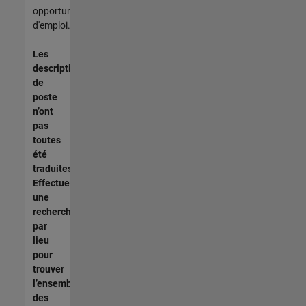
opportunités
d'emploi.
Les
descriptions
de
poste
n’ont
pas
toutes
été
traduites.
Effectuez
une
recherche
par
lieu
pour
trouver
l’ensemble
des