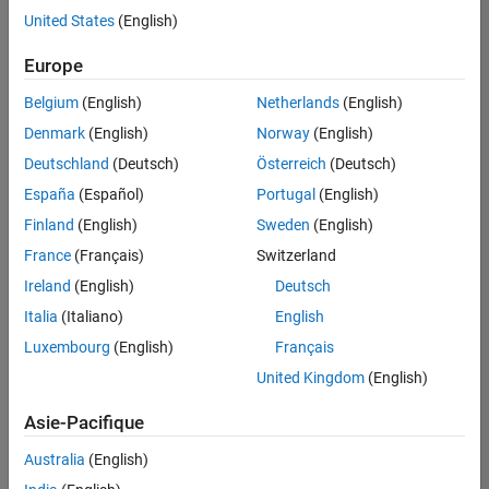
offre
United States
(English)
d'emploi
disponible
Europe
correspondant
à vos
Belgium
(English)
Netherlands
(English)
critères
Denmark
(English)
Norway
(English)
de
recherche.
Deutschland
(Deutsch)
Österreich
(Deutsch)
Vous
España
(Español)
Portugal
(English)
pouvez
Finland
(English)
Sweden
(English)
élargir
France
(Français)
Switzerland
votre
recherche
Ireland
(English)
Deutsch
ou
Italia
(Italiano)
English
afficher
Luxembourg
(English)
Français
l’ensemble
des
United Kingdom
(English)
offres
Asie-Pacifique
d'emploi
.
Si
Australia
(English)
malgré