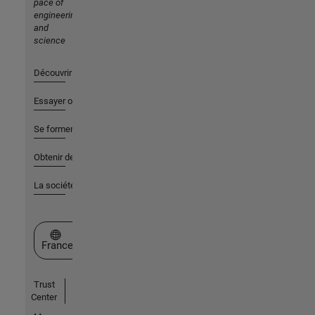
pace of
engineering
and
science
Découvrir les produits
Essayer ou acheter
Se former
Obtenir de l'aide
La société
Sélectionner un site web
France
Trust
Center