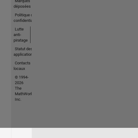
Marques
déposées
Politique de
confidentialité
Lutte
anti-
piratage
Statut des
applications
Contacts
locaux
© 1994-
2026
The
MathWorks,
Inc.