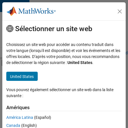
Passer au contenu
Votre
carrière
Sélectionner un site web
chez
MathWorks
Choisissez un site web pour accéder au contenu traduit dans
votre langue (lorsqu'il est disponible) et voir les événements et les
Accueil
Explorer nos opportunités
Adresses de nos bureaux
Étudi
offres locales. D’après votre position, nous vous recommandons
Activer/désactiver l'affichage du menu d
de sélectionner la région suivante :
United States
.
Contenu principal
FILTRER PAR
United States
Technologies de l’information
+
4
Opérations commerciales
Vous pouvez également sélectionner un site web dans la liste
suivante :
Services marketing
Juridique
Amériques
Services administratifs
Actuellement,
América Latina
(Español)
il n’y a
Canada
(English)
aucune