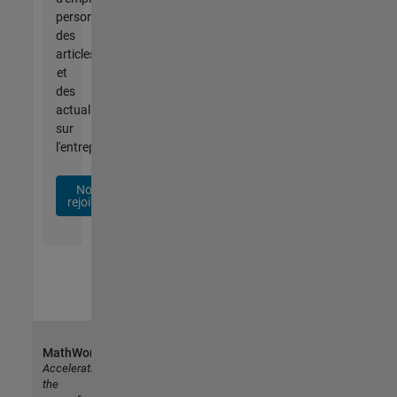
personnalisées,
des
articles
et
des
actualités
sur
l'entreprise.
Nous
rejoindre
MathWorks
Accelerating
the