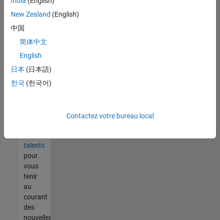
India
(English)
tout
vous
New Zealand
(English)
ne
中国
trouvez
简体中文
pas
d'offre
English
qui
日本
(日本語)
corresponde
한국
(한국어)
à vos
qualifications,
rejoignez
notre
Contactez votre bureau local
réseau
de
talents
pour
vous
tenir
au
courant
des
nouvelles