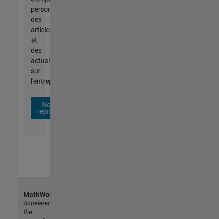
personnalisées,
des
articles
et
des
actualités
sur
l'entreprise.
Nous
rejoindre
MathWorks
Accelerating
the