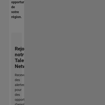
opportunités
de
votre
région.
Rejoignez
notre
Talent
Network
Recevez
des
alertes
pour
des
opportunités
d'emploi