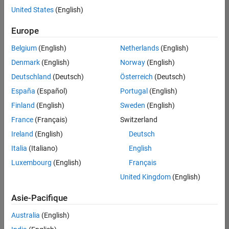
offre
United States
(English)
d'emploi
disponible
Europe
correspondant
à vos
Belgium
(English)
Netherlands
(English)
critères
Denmark
(English)
Norway
(English)
de
recherche.
Deutschland
(Deutsch)
Österreich
(Deutsch)
Vous
España
(Español)
Portugal
(English)
pouvez
Finland
(English)
Sweden
(English)
élargir
France
(Français)
Switzerland
votre
recherche
Ireland
(English)
Deutsch
ou
Italia
(Italiano)
English
afficher
Luxembourg
(English)
Français
l’ensemble
des
United Kingdom
(English)
offres
Asie-Pacifique
d'emploi
.
Si
Australia
(English)
malgré