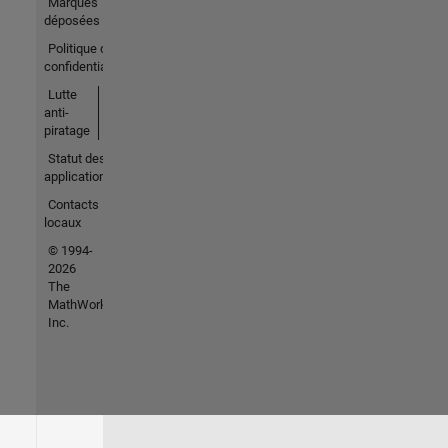
Marques
déposées
Politique de
confidentialité
Lutte
anti-
piratage
Statut des
applications
Contacts
locaux
© 1994-
2026
The
MathWorks,
Inc.