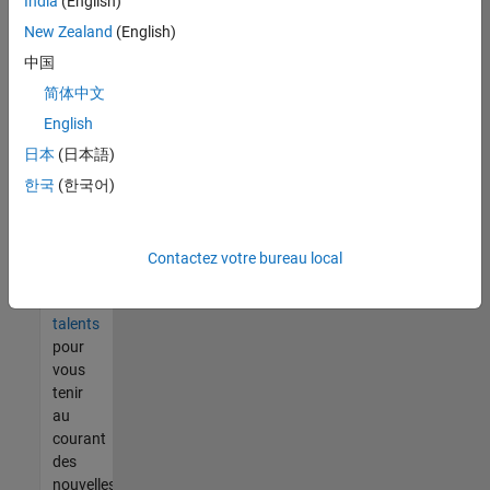
India
(English)
tout
vous
New Zealand
(English)
ne
中国
trouvez
简体中文
pas
d'offre
English
qui
日本
(日本語)
corresponde
한국
(한국어)
à vos
qualifications,
rejoignez
notre
Contactez votre bureau local
réseau
de
talents
pour
vous
tenir
au
courant
des
nouvelles