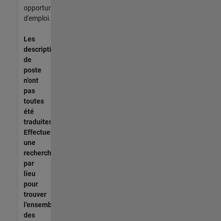
opportunités
d'emploi.
Les
descriptions
de
poste
n’ont
pas
toutes
été
traduites.
Effectuez
une
recherche
par
lieu
pour
trouver
l’ensemble
des