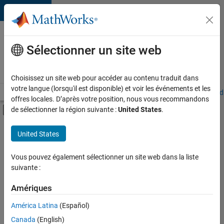
Passer au contenu
Votre
carrière
Sélectionner un site web
chez
MathWorks
Choisissez un site web pour accéder au contenu traduit dans
votre langue (lorsqu'il est disponible) et voir les événements et les
Accueil
Explorer nos opportunités
Adresses de nos bureaux
Étudi
offres locales. D’après votre position, nous vous recommandons
Activer/désactiver l'affichage du menu d
de sélectionner la région suivante :
United States
.
Contenu principal
FILTRER PAR
United States
Programme destiné aux nouvelles carrières (EDG)
+
4
Technologies de l’information
Vous pouvez également sélectionner un site web dans la liste
suivante :
Infrastructure et architecture
Développement de produits
Amériques
Ingénierie des versions
Actuellement,
América Latina
(Español)
il n’y a
Canada
(English)
aucune