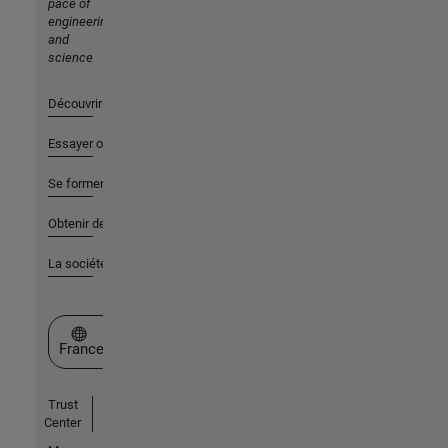
pace of
engineering
and
science
Découvrir les produits
Essayer ou acheter
Se former
Obtenir de l'aide
La société
Sélectionner un site web
France
Trust
Center