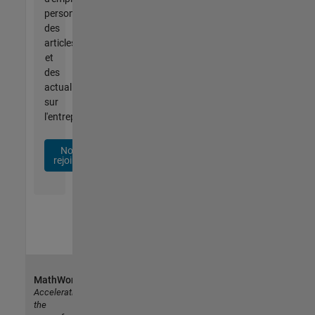
personnalisées,
des
articles
et
des
actualités
sur
l'entreprise.
Nous
rejoindre
MathWorks
Accelerating
the