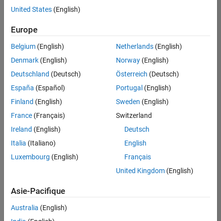
offre
United States
(English)
d'emploi
disponible
Europe
correspondant
à vos
Belgium
(English)
Netherlands
(English)
critères
Denmark
(English)
Norway
(English)
de
recherche.
Deutschland
(Deutsch)
Österreich
(Deutsch)
Vous
España
(Español)
Portugal
(English)
pouvez
Finland
(English)
Sweden
(English)
élargir
France
(Français)
Switzerland
votre
recherche
Ireland
(English)
Deutsch
ou
Italia
(Italiano)
English
afficher
Luxembourg
(English)
Français
l’ensemble
des
United Kingdom
(English)
offres
Asie-Pacifique
d'emploi
.
Si
Australia
(English)
malgré