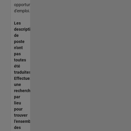
opportunités
d'emploi.
Les
descriptions
de
poste
n’ont
pas
toutes
été
traduites.
Effectuez
une
recherche
par
lieu
pour
trouver
l’ensemble
des