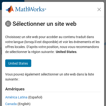
Passer au contenu
Votre
carrière
Sélectionner un site web
chez
MathWorks
Choisissez un site web pour accéder au contenu traduit dans
votre langue (lorsqu'il est disponible) et voir les événements et les
Accueil
Explorer nos opportunités
Adresses de nos bureaux
Étudi
offres locales. D’après votre position, nous vous recommandons
Activer/désactiver l'affichage du menu d
de sélectionner la région suivante :
United States
.
Contenu principal
FILTRER PAR
United States
Technologies de l’information
+
3
Infrastructure et architecture
Vous pouvez également sélectionner un site web dans la liste
suivante :
Ingénierie des versions
Applications et services web
Amériques
Actuellement,
América Latina
(Español)
il n’y a
Canada
(English)
aucune