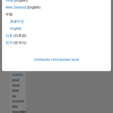
India
(English)
tout
vous
New Zealand
(English)
ne
中国
trouvez
简体中文
pas
d'offre
English
qui
日本
(日本語)
corresponde
한국
(한국어)
à vos
qualifications,
rejoignez
notre
Contactez votre bureau local
réseau
de
talents
pour
vous
tenir
au
courant
des
nouvelles