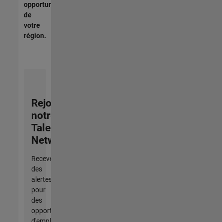
opportunités
de
votre
région.
Rejoignez
notre
Talent
Network
Recevez
des
alertes
pour
des
opportunités
d'emploi