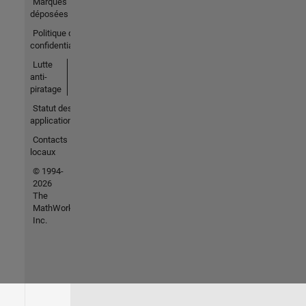
Marques
déposées
Politique de
confidentialité
Lutte
anti-
piratage
Statut des
applications
Contacts
locaux
© 1994-
2026
The
MathWorks,
Inc.