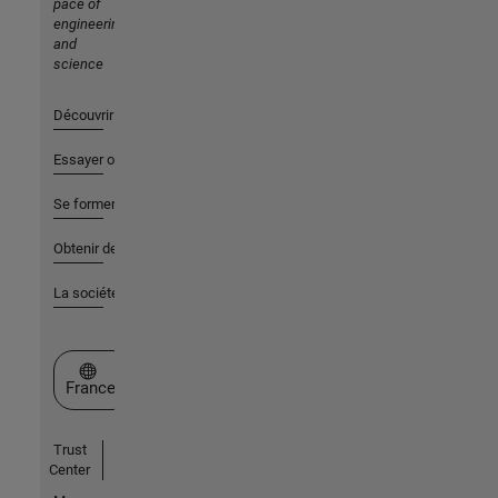
pace of
engineering
and
science
Découvrir les produits
Essayer ou acheter
Se former
Obtenir de l'aide
La société
Sélectionner un site web
France
Trust
Center