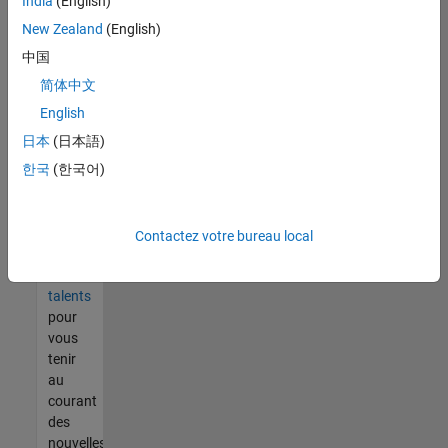
India
(English)
tout
vous
New Zealand
(English)
ne
中国
trouvez
简体中文
pas
d'offre
English
qui
日本
(日本語)
corresponde
한국
(한국어)
à vos
qualifications,
rejoignez
notre
Contactez votre bureau local
réseau
de
talents
pour
vous
tenir
au
courant
des
nouvelles