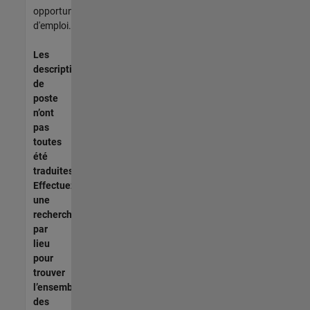
opportunités
d'emploi.
Les
descriptions
de
poste
n’ont
pas
toutes
été
traduites.
Effectuez
une
recherche
par
lieu
pour
trouver
l’ensemble
des