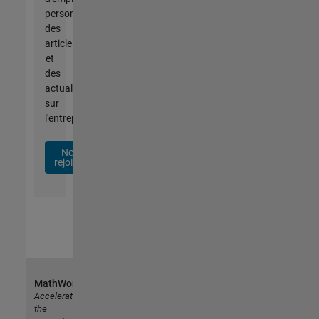
personnalisées,
des
articles
et
des
actualités
sur
l'entreprise.
Nous
rejoindre
MathWorks
Accelerating
the