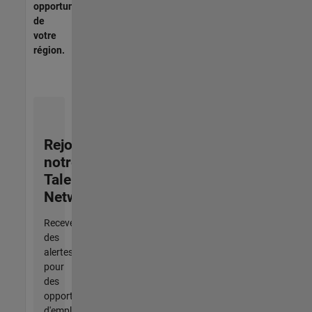
opportunités
de
votre
région.
Rejoignez
notre
Talent
Network
Recevez
des
alertes
pour
des
opportunités
d'emploi