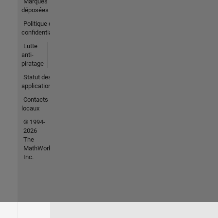
Marques
déposées
Politique de
confidentialité
Lutte
anti-
piratage
Statut des
applications
Contacts
locaux
© 1994-
2026
The
MathWorks,
Inc.