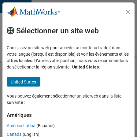
Passer au contenu
Votre
carrière
Sélectionner un site web
chez
MathWorks
Choisissez un site web pour accéder au contenu traduit dans
votre langue (lorsqu'il est disponible) et voir les événements et les
Accueil
Explorer nos opportunités
Adresses de nos bureaux
Étudi
offres locales. D’après votre position, nous vous recommandons
Activer/désactiver l'affichage du menu d
de sélectionner la région suivante :
United States
.
Contenu principal
FILTRER PAR
United States
Ventes commerciales
+
6
Ventes pour l'éducation
Vous pouvez également sélectionner un site web dans la liste
suivante :
Ventes internes
Opérations commerciales
Amériques
Communication marketing
Actuellement,
América Latina
(Español)
il n’y a
Juridique
Canada
(English)
aucune