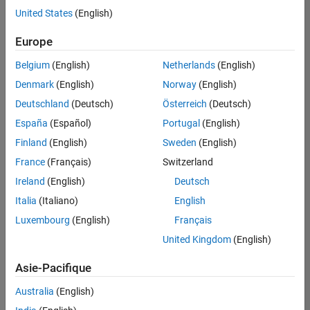
Services administratifs
offre
United States
(English)
d'emploi
disponible
Europe
correspondant
à vos
Belgium
(English)
Netherlands
(English)
critères
Denmark
(English)
Norway
(English)
de
recherche.
Deutschland
(Deutsch)
Österreich
(Deutsch)
Vous
España
(Español)
Portugal
(English)
pouvez
Finland
(English)
Sweden
(English)
élargir
France
(Français)
Switzerland
votre
recherche
Ireland
(English)
Deutsch
ou
Italia
(Italiano)
English
afficher
Luxembourg
(English)
Français
l’ensemble
des
United Kingdom
(English)
offres
Asie-Pacifique
d'emploi
.
Si
Australia
(English)
malgré