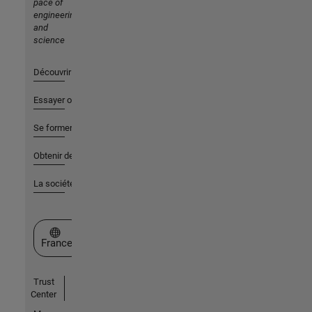
pace of
engineering
and
science
Découvrir les produits
Essayer ou acheter
Se former
Obtenir de l'aide
La société
Sélectionner un site web
France
Trust
Center