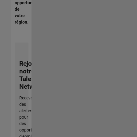
opportunités
de
votre
région.
Rejoignez
notre
Talent
Network
Recevez
des
alertes
pour
des
opportunités
d'emploi