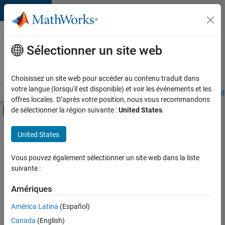
Passer au contenu
Votre
carrière
Sélectionner un site web
chez
MathWorks
Choisissez un site web pour accéder au contenu traduit dans
votre langue (lorsqu'il est disponible) et voir les événements et les
Accueil
Explorer nos opportunités
Adresses de nos bureaux
Étudi
offres locales. D’après votre position, nous vous recommandons
Activer/désactiver l'affichage du menu d
de sélectionner la région suivante :
United States
.
Contenu principal
FILTRER PAR
United States
Ventes commerciales
+
2
Ventes pour l'éducation
Vous pouvez également sélectionner un site web dans la liste
suivante :
Services marketing
Amériques
Actuellement,
América Latina
(Español)
il n’y a
Canada
(English)
aucune