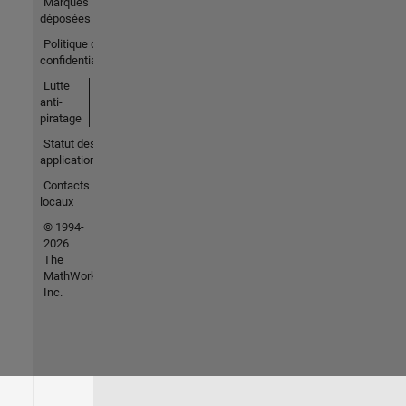
Marques
déposées
Politique de
confidentialité
Lutte
anti-
piratage
Statut des
applications
Contacts
locaux
© 1994-
2026
The
MathWorks,
Inc.