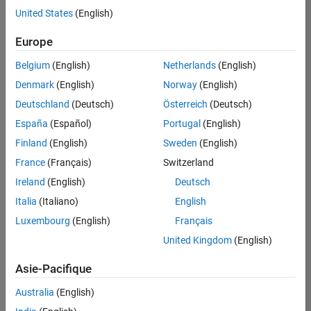
offre
United States
(English)
d'emploi
disponible
Europe
correspondant
à vos
Belgium
(English)
Netherlands
(English)
critères
Denmark
(English)
Norway
(English)
de
recherche.
Deutschland
(Deutsch)
Österreich
(Deutsch)
Vous
España
(Español)
Portugal
(English)
pouvez
Finland
(English)
Sweden
(English)
élargir
France
(Français)
Switzerland
votre
recherche
Ireland
(English)
Deutsch
ou
Italia
(Italiano)
English
afficher
Luxembourg
(English)
Français
l’ensemble
des
United Kingdom
(English)
offres
Asie-Pacifique
d'emploi
.
Si
Australia
(English)
malgré