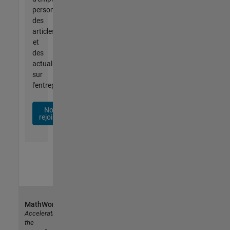
personnalisées,
des
articles
et
des
actualités
sur
l'entreprise.
Nous
rejoindre
MathWorks
Accelerating
the