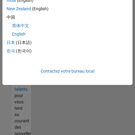
India
(English)
tout
vous
New Zealand
(English)
ne
中国
trouvez
简体中文
pas
d'offre
English
qui
日本
(日本語)
corresponde
한국
(한국어)
à vos
qualifications,
rejoignez
notre
Contactez votre bureau local
réseau
de
talents
pour
vous
tenir
au
courant
des
nouvelles