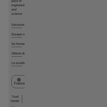
pace of
engineering
and
science
Découvrir les produits
Essayer ou acheter
Se former
Obtenir de l'aide
La société
Sélectionner un site web
France
Trust
Center