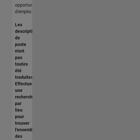
opportunités
d'emploi.
Les
descriptions
de
poste
n’ont
pas
toutes
été
traduites.
Effectuez
une
recherche
par
lieu
pour
trouver
l’ensemble
des