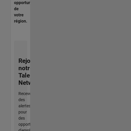
opportunités
de
votre
région.
Rejoignez
notre
Talent
Network
Recevez
des
alertes
pour
des
opportunités
d'emploi