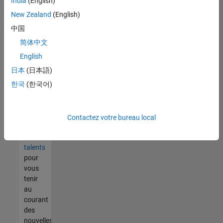
India
(English)
tout
vous
New Zealand
(English)
ne
中国
trouvez
简体中文
pas
d'offre
English
qui
日本
(日本語)
corresponde
한국
(한국어)
à vos
qualifications,
rejoignez
notre
Contactez votre bureau local
réseau
de
talents
pour
vous
tenir
au
courant
des
nouvelles