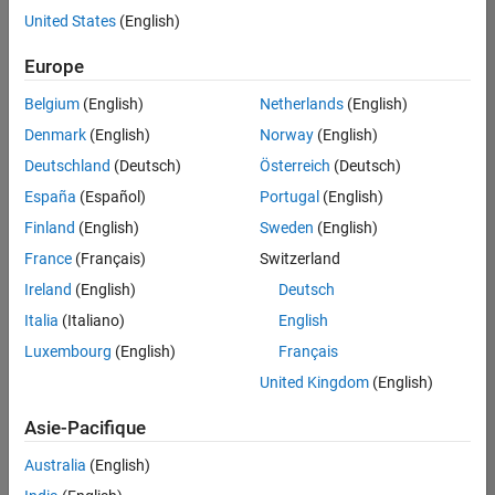
offre
United States
(English)
d'emploi
disponible
Europe
correspondant
à vos
Belgium
(English)
Netherlands
(English)
critères
Denmark
(English)
Norway
(English)
de
recherche.
Deutschland
(Deutsch)
Österreich
(Deutsch)
Vous
España
(Español)
Portugal
(English)
pouvez
Finland
(English)
Sweden
(English)
élargir
France
(Français)
Switzerland
votre
recherche
Ireland
(English)
Deutsch
ou
Italia
(Italiano)
English
afficher
Luxembourg
(English)
Français
l’ensemble
des
United Kingdom
(English)
offres
Asie-Pacifique
d'emploi
.
Si
Australia
(English)
malgré