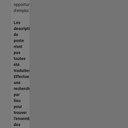
opportunités
d'emploi.
Les
descriptions
de
poste
n’ont
pas
toutes
été
traduites.
Effectuez
une
recherche
par
lieu
pour
trouver
l’ensemble
des