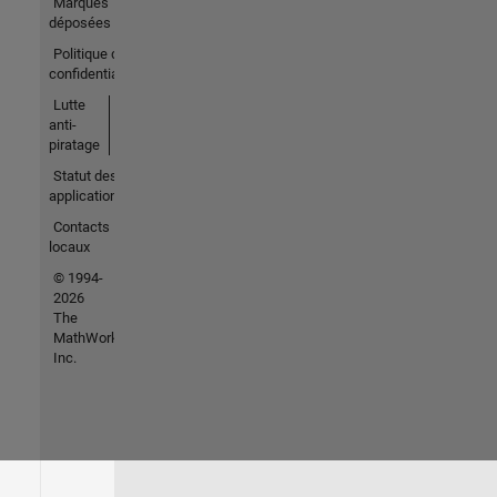
Marques
déposées
Politique de
confidentialité
Lutte
anti-
piratage
Statut des
applications
Contacts
locaux
© 1994-
2026
The
MathWorks,
Inc.