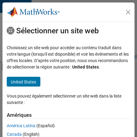
Passer au contenu
Votre
carrière
Sélectionner un site web
chez
MathWorks
Choisissez un site web pour accéder au contenu traduit dans
votre langue (lorsqu'il est disponible) et voir les événements et les
Accueil
Explorer nos opportunités
Adresses de nos bureaux
Étudi
offres locales. D’après votre position, nous vous recommandons
Activer/désactiver l'affichage du menu d
de sélectionner la région suivante :
United States
.
Contenu principal
FILTRER PAR
United States
Ventes commerciales
+
3
Ventes pour l'éducation
Vous pouvez également sélectionner un site web dans la liste
suivante :
Opérations commerciales
Ressources humaines
Amériques
Actuellement,
América Latina
(Español)
il n’y a
Canada
(English)
aucune