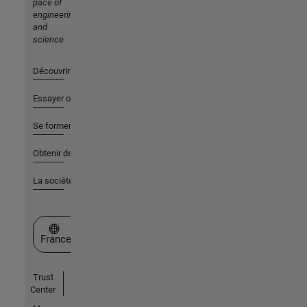
pace of
engineering
and
science
Découvrir les produits
Essayer ou acheter
Se former
Obtenir de l'aide
La société
Sélectionner un site web
France
Trust
Center