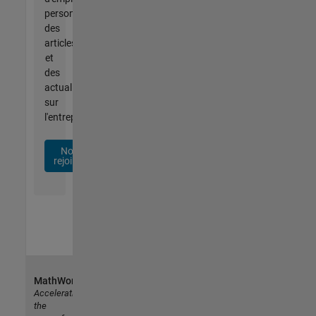
personnalisées,
des
articles
et
des
actualités
sur
l'entreprise.
Nous
rejoindre
MathWorks
Accelerating
the