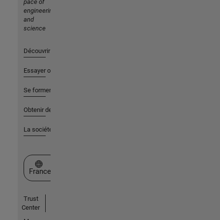
pace of
engineering
and
science
Découvrir les produits
Essayer ou acheter
Se former
Obtenir de l'aide
La société
Sélectionner un site web
France
Trust
Center