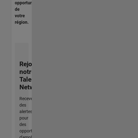
opportunités
de
votre
région.
Rejoignez
notre
Talent
Network
Recevez
des
alertes
pour
des
opportunités
d'emploi