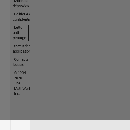
Marques
déposées
Politique de
confidentialité
Lutte
anti-
piratage
Statut des
applications
Contacts
locaux
© 1994-
2026
The
MathWorks,
Inc.