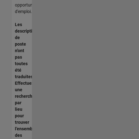
opportunités
d'emploi.
Les
descriptions
de
poste
n’ont
pas
toutes
été
traduites.
Effectuez
une
recherche
par
lieu
pour
trouver
l’ensemble
des