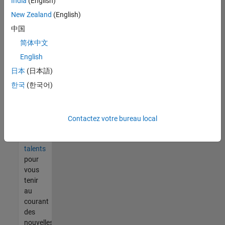
India
(English)
tout
vous
New Zealand
(English)
ne
中国
trouvez
简体中文
pas
d'offre
English
qui
日本
(日本語)
corresponde
한국
(한국어)
à vos
qualifications,
rejoignez
notre
Contactez votre bureau local
réseau
de
talents
pour
vous
tenir
au
courant
des
nouvelles