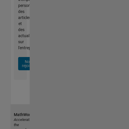
personnalisées,
des
articles
et
des
actualités
sur
l'entreprise.
Nous
rejoindre
MathWorks
Accelerating
the