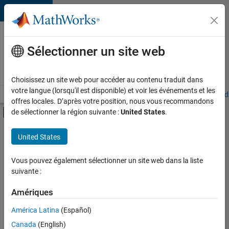
Passer au contenu
Votre
carrière
Sélectionner un site web
chez
MathWorks
Choisissez un site web pour accéder au contenu traduit dans
votre langue (lorsqu'il est disponible) et voir les événements et les
Accueil
Explorer nos opportunités
Adresses de nos bureaux
Étudi
offres locales. D’après votre position, nous vous recommandons
Activer/désactiver l'affichage du menu d
de sélectionner la région suivante :
United States
.
Contenu principal
FILTRER PAR
United States
Technologies de l’information
+
3
Ventes commerciales
Vous pouvez également sélectionner un site web dans la liste
suivante :
Support client
Services marketing
Amériques
Actuellement,
América Latina
(Español)
il n’y a
Canada
(English)
aucune