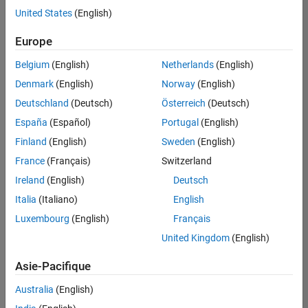
offre
United States
(English)
d'emploi
disponible
Europe
correspondant
à vos
Belgium
(English)
Netherlands
(English)
critères
Denmark
(English)
Norway
(English)
de
recherche.
Deutschland
(Deutsch)
Österreich
(Deutsch)
Vous
España
(Español)
Portugal
(English)
pouvez
Finland
(English)
Sweden
(English)
élargir
France
(Français)
Switzerland
votre
recherche
Ireland
(English)
Deutsch
ou
Italia
(Italiano)
English
afficher
Luxembourg
(English)
Français
l’ensemble
des
United Kingdom
(English)
offres
Asie-Pacifique
d'emploi
.
Si
Australia
(English)
malgré