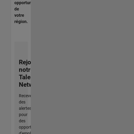
opportunités
de
votre
région.
Rejoignez
notre
Talent
Network
Recevez
des
alertes
pour
des
opportunités
d'emploi