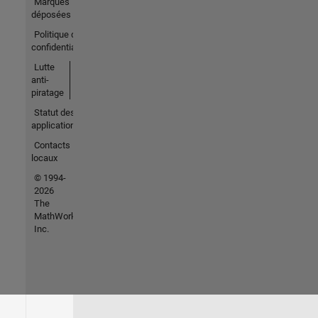
Marques
déposées
Politique de
confidentialité
Lutte
anti-
piratage
Statut des
applications
Contacts
locaux
© 1994-
2026
The
MathWorks,
Inc.