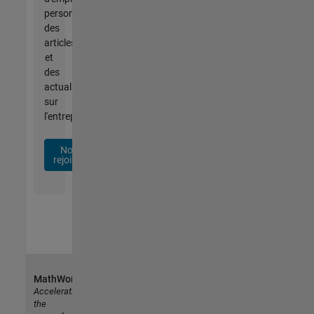
personnalisées,
des
articles
et
des
actualités
sur
l'entreprise.
Nous
rejoindre
MathWorks
Accelerating
the