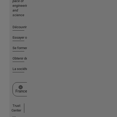
pace of
engineering
and
science
Découvrir les produits
Essayer ou acheter
Se former
Obtenir de l'aide
La société
Sélectionner un site web
France
Trust
Center