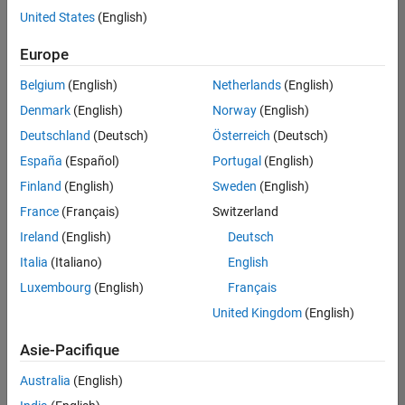
offre
United States
(English)
d'emploi
disponible
Europe
correspondant
à vos
Belgium
(English)
Netherlands
(English)
critères
Denmark
(English)
Norway
(English)
de
recherche.
Deutschland
(Deutsch)
Österreich
(Deutsch)
Vous
España
(Español)
Portugal
(English)
pouvez
Finland
(English)
Sweden
(English)
élargir
France
(Français)
Switzerland
votre
recherche
Ireland
(English)
Deutsch
ou
Italia
(Italiano)
English
afficher
Luxembourg
(English)
Français
l’ensemble
des
United Kingdom
(English)
offres
Asie-Pacifique
d'emploi
.
Si
Australia
(English)
malgré