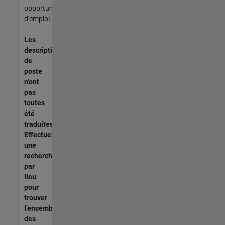
opportunités
d'emploi.
Les
descriptions
de
poste
n’ont
pas
toutes
été
traduites.
Effectuez
une
recherche
par
lieu
pour
trouver
l’ensemble
des