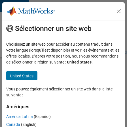
Passer au contenu
Votre
carrière
Sélectionner un site web
chez
MathWorks
Choisissez un site web pour accéder au contenu traduit dans
votre langue (lorsqu'il est disponible) et voir les événements et les
Accueil
Explorer nos opportunités
Adresses de nos bureaux
Étudi
offres locales. D’après votre position, nous vous recommandons
Activer/désactiver l'affichage du menu d
de sélectionner la région suivante :
United States
.
Contenu principal
FILTRER PAR
United States
Ventes commerciales
+
2
Support client
Vous pouvez également sélectionner un site web dans la liste
suivante :
Ventes pour l'éducation
Amériques
Actuellement,
América Latina
(Español)
il n’y a
Canada
(English)
aucune