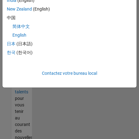
India
(English)
tout
vous
New Zealand
(English)
ne
中国
trouvez
简体中文
pas
d'offre
English
qui
日本
(日本語)
corresponde
한국
(한국어)
à vos
qualifications,
rejoignez
notre
Contactez votre bureau local
réseau
de
talents
pour
vous
tenir
au
courant
des
nouvelles